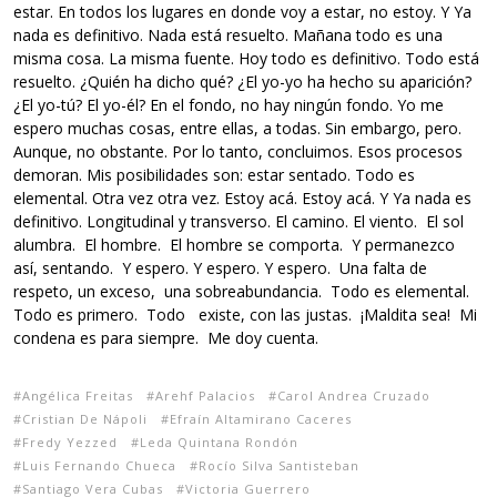
estar. En todos los lugares en donde voy a estar, no estoy. Y Ya
nada es definitivo. Nada está resuelto. Mañana todo es una
misma cosa. La misma fuente. Hoy todo es definitivo. Todo está
resuelto. ¿Quién ha dicho qué? ¿El yo-yo ha hecho su aparición?
¿El yo-tú? El yo-él? En el fondo, no hay ningún fondo. Yo me
espero muchas cosas, entre ellas, a todas. Sin embargo, pero.
Aunque, no obstante. Por lo tanto, concluimos. Esos procesos
demoran. Mis posibilidades son: estar sentado. Todo es
elemental. Otra vez otra vez. Estoy acá. Estoy acá. Y Ya nada es
definitivo. Longitudinal y transverso. El camino. El viento. El sol
alumbra. El hombre. El hombre se comporta. Y permanezco
así, sentando. Y espero. Y espero. Y espero. Una falta de
respeto, un exceso, una sobreabundancia. Todo es elemental.
Todo es primero. Todo existe, con las justas. ¡Maldita sea! Mi
condena es para siempre. Me doy cuenta.
Angélica Freitas
Arehf Palacios
Carol Andrea Cruzado
Cristian De Nápoli
Efraín Altamirano Caceres
Fredy Yezzed
Leda Quintana Rondón
Luis Fernando Chueca
Rocío Silva Santisteban
Santiago Vera Cubas
Victoria Guerrero