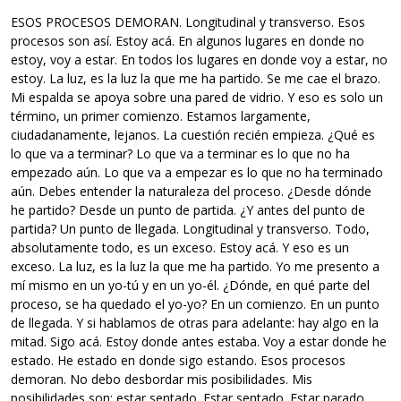
ESOS PROCESOS DEMORAN. Longitudinal y transverso. Esos
procesos son así. Estoy acá. En algunos lugares en donde no
estoy, voy a estar. En todos los lugares en donde voy a estar, no
estoy. La luz, es la luz la que me ha partido. Se me cae el brazo.
Mi espalda se apoya sobre una pared de vidrio. Y eso es solo un
término, un primer comienzo. Estamos largamente,
ciudadanamente, lejanos. La cuestión recién empieza. ¿Qué es
lo que va a terminar? Lo que va a terminar es lo que no ha
empezado aún. Lo que va a empezar es lo que no ha terminado
aún. Debes entender la naturaleza del proceso. ¿Desde dónde
he partido? Desde un punto de partida. ¿Y antes del punto de
partida? Un punto de llegada. Longitudinal y transverso. Todo,
absolutamente todo, es un exceso. Estoy acá. Y eso es un
exceso. La luz, es la luz la que me ha partido. Yo me presento a
mí mismo en un yo-tú y en un yo-él. ¿Dónde, en qué parte del
proceso, se ha quedado el yo-yo? En un comienzo. En un punto
de llegada. Y si hablamos de otras para adelante: hay algo en la
mitad. Sigo acá. Estoy donde antes estaba. Voy a estar donde he
estado. He estado en donde sigo estando. Esos procesos
demoran. No debo desbordar mis posibilidades. Mis
posibilidades son: estar sentado. Estar sentado. Estar parado,