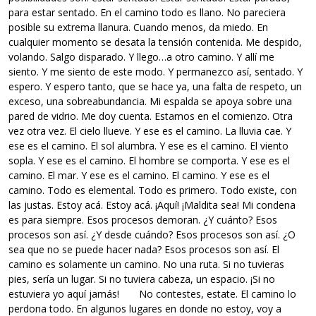
para estar sentado. En el camino todo es llano. No pareciera
posible su extrema llanura. Cuando menos, da miedo. En
cualquier momento se desata la tensión contenida. Me despido,
volando. Salgo disparado. Y llego…a otro camino. Y allí me
siento. Y me siento de este modo. Y permanezco así, sentado. Y
espero. Y espero tanto, que se hace ya, una falta de respeto, un
exceso, una sobreabundancia. Mi espalda se apoya sobre una
pared de vidrio. Me doy cuenta. Estamos en el comienzo. Otra
vez otra vez. El cielo llueve. Y ese es el camino. La lluvia cae. Y
ese es el camino. El sol alumbra. Y ese es el camino. El viento
sopla. Y ese es el camino. El hombre se comporta. Y ese es el
camino. El mar. Y ese es el camino. El camino. Y ese es el
camino. Todo es elemental. Todo es primero. Todo existe, con
las justas. Estoy acá. Estoy acá. ¡Aquí! ¡Maldita sea! Mi condena
es para siempre. Esos procesos demoran. ¿Y cuánto? Esos
procesos son así. ¿Y desde cuándo? Esos procesos son así. ¿O
sea que no se puede hacer nada? Esos procesos son así. El
camino es solamente un camino. No una ruta. Si no tuvieras
pies, sería un lugar. Si no tuviera cabeza, un espacio. ¡Si no
estuviera yo aquí jamás! No contestes, estate. El camino lo
perdona todo. En algunos lugares en donde no estoy, voy a