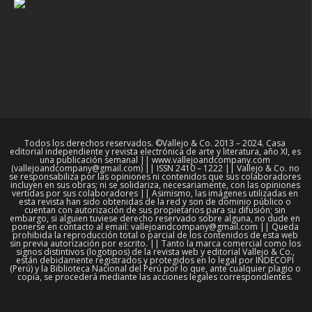
Todos los derechos reservados. ©Vallejo & Co. 2013 – 2024. Casa
editorial independiente y revista electrónica de arte y literatura, año XI, es
una publicación semanal || www.vallejoandcompany.com
(vallejoandcompany@gmail.com) || ISSN 2410 – 1222 || Vallejo & Co. no
se responsabiliza por las opiniones ni contenidos que sus colaboradores
incluyen en sus obras; ni se solidariza, necesariamente, con las opiniones
vertidas por sus colaboradores || Asimismo, las imágenes utilizadas en
esta revista han sido obtenidas de la red y son de dominio público o
cuentan con autorización de sus propietarios para su difusión; sin
embargo, si alguien tuviese derecho reservado sobre alguna, no dude en
ponerse en contacto al email: vallejoandcompany@gmail.com || Queda
prohibida la reproducción total o parcial de los contenidos de esta web
sin previa autorización por escrito. || Tanto la marca comercial como los
signos distintivos (logotipos) de la revista web y editorial Vallejo & Co.,
están debidamente registrados y protegidos en lo legal por INDECOPI
(Perú) y la Biblioteca Nacional del Perú por lo que, ante cualquier plagio o
copia, se procederá mediante las acciones legales correspondientes.