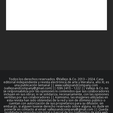
Todos los derechos reservados. ©Vallejo & Co. 2013 – 2024. Casa
editorial independiente y revista electrónica de arte y literatura, año XI, es
una publicación semanal || www.vallejoandcompany.com
(vallejoandcompany@gmail.com) || ISSN 2410 – 1222 || Vallejo & Co. no
se responsabiliza por las opiniones ni contenidos que sus colaboradores
incluyen en sus obras; ni se solidariza, necesariamente, con las opiniones
vertidas por sus colaboradores || Asimismo, las imágenes utilizadas en
esta revista han sido obtenidas de la red y son de dominio público o
cuentan con autorización de sus propietarios para su difusión; sin
embargo, si alguien tuviese derecho reservado sobre alguna, no dude en
ponerse en contacto al email: vallejoandcompany@gmail.com || Queda
prohibida la reproducción total o parcial de los contenidos de esta web