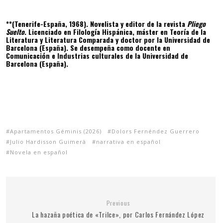
**(Tenerife-España, 1968). Novelista y editor de la revista
Pliego
Suelto
. Licenciado en Filología Hispánica, máster en Teoría de la
Literatura y Literatura Comparada y doctor por la Universidad de
Barcelona (España). Se desempeña como docente en
Comunicación e Industrias culturales de la Universidad de
Barcelona (España).
Apartamentos Géminis (2026)
Dolors Fernéndez Guerrero
Julio Hardisson Guimerà
narrativa en español
Novela en español
Previous
La hazaña poética de «Trilce», por Carlos Fernández López