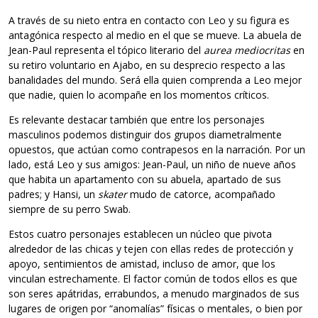
A través de su nieto entra en contacto con Leo y su figura es
antagónica respecto al medio en el que se mueve. La abuela de
Jean-Paul representa el tópico literario del
aurea mediocritas
en
su retiro voluntario en Ajabo, en su desprecio respecto a las
banalidades del mundo. Será ella quien comprenda a Leo mejor
que nadie, quien lo acompañe en los momentos críticos.
Es relevante destacar también que entre los personajes
masculinos podemos distinguir dos grupos diametralmente
opuestos, que actúan como contrapesos en la narración. Por un
lado, está Leo y sus amigos: Jean-Paul, un niño de nueve años
que habita un apartamento con su abuela, apartado de sus
padres; y Hansi, un
skater
mudo de catorce, acompañado
siempre de su perro Swab.
Estos cuatro personajes establecen un núcleo que pivota
alrededor de las chicas y tejen con ellas redes de protección y
apoyo, sentimientos de amistad, incluso de amor, que los
vinculan estrechamente. El factor común de todos ellos es que
son seres apátridas, errabundos, a menudo marginados de sus
lugares de origen por “anomalías” físicas o mentales, o bien por