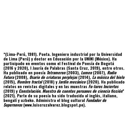
*(Lima-Perú, 1981). Poeta. Ingeniero industrial por la Universidad
de Lima (Perú) y doctor en Educación por la UNINI (México). Ha
participado en eventos como el Festival de Poesía de Bogotá
(2016 y 2020), I Jauría de Palabras (Santa Cruz, 2019), entre otros.
Ha publicado en poesía
Tetrameron
(2003),
Lumen
(2007),
Radio
Futura
(2008),
Osario de criaturas perplejas
(2014),
La música del hielo
(2015),
Hombre fractal
(2018) y
Jardín mecánico
(2020). Ha publicado
relatos en revistas digitales y en las muestras
Fu-turos Inciertos
(2019) y
Constelación. Muestra de cuentos peruanos de ciencia ficción
”
(2021). Parte de su poesía ha sido traducida al inglés, italiano,
bengalí y uzbeko. Administra el blog cultural
Fundador de
Supernovas
(www.luiscruzalvarez.blogspot.pe).