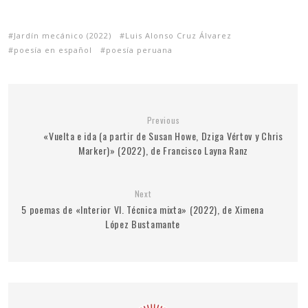
Jardín mecánico (2022)
Luis Alonso Cruz Álvarez
poesía en español
poesía peruana
Previous
«Vuelta e ida (a partir de Susan Howe, Dziga Vértov y Chris
Marker)» (2022), de Francisco Layna Ranz
Next
5 poemas de «Interior VI. Técnica mixta» (2022), de Ximena
López Bustamante