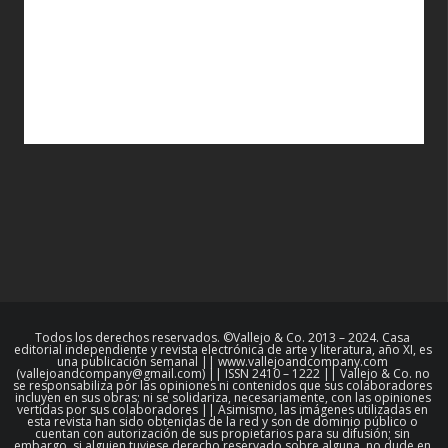
Todos los derechos reservados. ©Vallejo & Co. 2013 – 2024. Casa
editorial independiente y revista electrónica de arte y literatura, año XI, es
una publicación semanal || www.vallejoandcompany.com
(vallejoandcompany@gmail.com) || ISSN 2410 – 1222 || Vallejo & Co. no
se responsabiliza por las opiniones ni contenidos que sus colaboradores
incluyen en sus obras; ni se solidariza, necesariamente, con las opiniones
vertidas por sus colaboradores || Asimismo, las imágenes utilizadas en
esta revista han sido obtenidas de la red y son de dominio público o
cuentan con autorización de sus propietarios para su difusión; sin
embargo, si alguien tuviese derecho reservado sobre alguna, no dude en