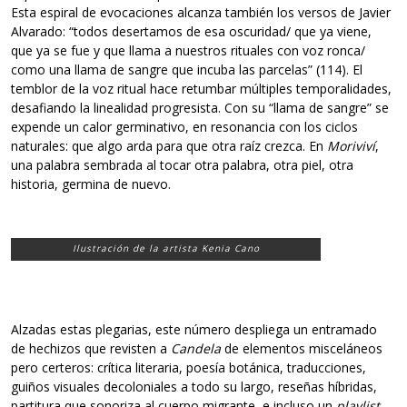
Esta espiral de evocaciones alcanza también los versos de Javier
Alvarado: “todos desertamos de esa oscuridad/ que ya viene,
que ya se fue y que llama a nuestros rituales con voz ronca/
como una llama de sangre que incuba las parcelas” (114). El
temblor de la voz ritual hace retumbar múltiples temporalidades,
desafiando la linealidad progresista. Con su “llama de sangre” se
expende un calor germinativo, en resonancia con los ciclos
naturales: que algo arda para que otra raíz crezca. En
Moriviví
,
una palabra sembrada al tocar otra palabra, otra piel, otra
historia, germina de nuevo.
Ilustración de la artista Kenia Cano
Alzadas estas plegarias, este número despliega un entramado
de hechizos que revisten a
Candela
de elementos misceláneos
pero certeros: crítica literaria, poesía botánica, traducciones,
guiños visuales decoloniales a todo su largo, reseñas híbridas,
partitura que sonoriza al cuerpo migrante, e incluso un
playlist