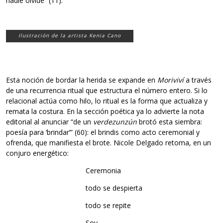
nadie olvide” (11).
Ilustración de la artista Kenia Cano
Esta noción de bordar la herida se expande en
Moriviví
a través
de una recurrencia ritual que estructura el número entero. Si lo
relacional actúa como hilo, lo ritual es la forma que actualiza y
remata la costura. En la sección poética ya lo advierte la nota
editorial al anunciar “de un
verdezunzún
brotó esta siembra:
poesía para ‘brindar’” (60): el brindis como acto ceremonial y
ofrenda, que manifiesta el brote. Nicole Delgado retoma, en un
conjuro energético:
Ceremonia
todo se despierta
todo se repite
Soy