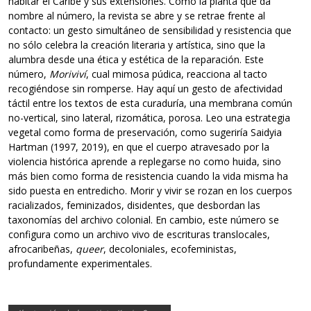
habitar el Caribe y sus extensiones. Como la planta que da
nombre al número, la revista se abre y se retrae frente al
contacto: un gesto simultáneo de sensibilidad y resistencia que
no sólo celebra la creación literaria y artística, sino que la
alumbra desde una ética y estética de la reparación. Este
número,
Moriviví
, cual mimosa púdica, reacciona al tacto
recogiéndose sin romperse. Hay aquí un gesto de afectividad
táctil entre los textos de esta curaduría, una membrana común
no-vertical, sino lateral, rizomática, porosa. Leo una estrategia
vegetal como forma de preservación, como sugeriría Saidyia
Hartman (1997, 2019), en que el cuerpo atravesado por la
violencia histórica aprende a replegarse no como huida, sino
más bien como forma de resistencia cuando la vida misma ha
sido puesta en entredicho. Morir y vivir se rozan en los cuerpos
racializados, feminizados, disidentes, que desbordan las
taxonomías del archivo colonial. En cambio, este número se
configura como un archivo vivo de escrituras translocales,
afrocaribeñas,
queer
, decoloniales, ecofeministas,
profundamente experimentales.