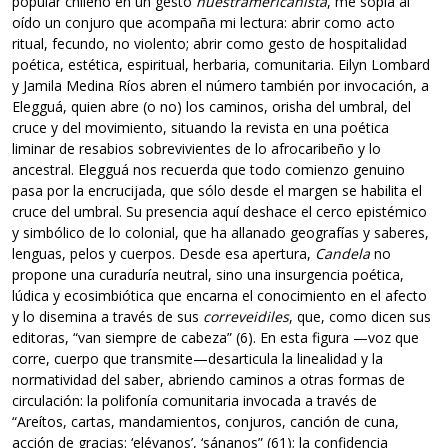
popular chileno en un gesto
nuestramericanista
, me sopla al
oído un conjuro que acompaña mi lectura: abrir como acto
ritual, fecundo, no violento; abrir como gesto de hospitalidad
poética, estética, espiritual, herbaria, comunitaria. Eilyn Lombard
y Jamila Medina Ríos abren el número también por invocación, a
Elegguá, quien abre (o no) los caminos, orisha del umbral, del
cruce y del movimiento, situando la revista en una poética
liminar de resabios sobrevivientes de lo afrocaribeño y lo
ancestral. Elegguá nos recuerda que todo comienzo genuino
pasa por la encrucijada, que sólo desde el margen se habilita el
cruce del umbral. Su presencia aquí deshace el cerco epistémico
y simbólico de lo colonial, que ha allanado geografías y saberes,
lenguas, pelos y cuerpos. Desde esa apertura,
Candela
no
propone una curaduría neutral, sino una insurgencia poética,
lúdica y ecosimbiótica que encarna el conocimiento en el afecto
y lo disemina a través de sus
correveidiles
, que, como dicen sus
editoras, “van siempre de cabeza” (6). En esta figura —voz que
corre, cuerpo que transmite—desarticula la linealidad y la
normatividad del saber, abriendo caminos a otras formas de
circulación: la polifonía comunitaria invocada a través de
“Areítos, cartas, mandamientos, conjuros, canción de cuna,
acción de gracias: ‘elévanos’, ‘sánanos” (61); la confidencia