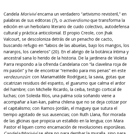
Candela
Moriviví
encarna un verdadero “artivismo revisteril,” en
palabras de sus editoras (7), o
activerdismo
que transforma la
edición en un herbolario literario de cuido colectivo, autodefensa
cultural y práctica anticolonial. El propio Creole, con Jhak
Valcourt, se descoloniza detrás de un penacho de cacto,
buscando refugio en “labios de las abuelas, bajo los mangos, los
naranjos, los caneleros” (20). En el abrigo de la botánica íntima y
ancestral sana lo herido de la historia. De la jardinera de Violeta
Parra respondo a la ofrenda Candelaria con “la clavelina roja de
mi pasión” y he de encontrar “remedio para mis penas” en este
verdezunzún
: con Mariamatilde Rodríguez, la savia, gotas que
cicatrizan residuos del espanto, el guarumo que calma el ardor
del hambre; con Michelle Ricardo, la ceiba, testigo cortical de
luchas; con Soleida Ríos, una palma sola soñando viene a
acompañar a kan-kan, palma chilena que no se deja cotizar por
el capitalismo; con Ramos-Jordán, el maguey que sutura el
tiempo agotado de sus ausencias; con Ruth Llana, flor morada
de las glicinas que propicia un estallido en la lengua; con Mara
Pastor el liquen como encarnación de revoluciones esporúleas.
Candela/Moriviví
se abre no para derribar la muralla, sino para