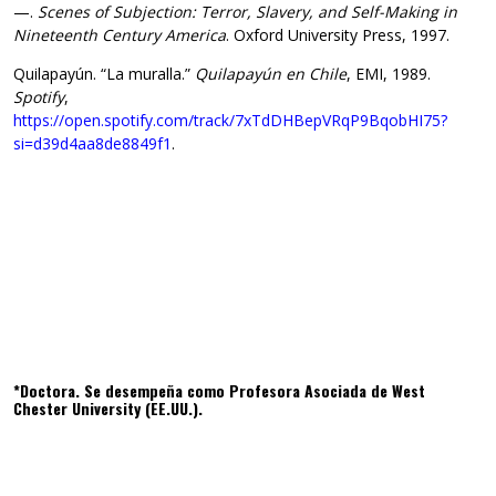
—.
Scenes of Subjection: Terror, Slavery, and Self-Making in
Nineteenth Century America
. Oxford University Press, 1997.
Quilapayún. “La muralla.”
Quilapayún en Chile
, EMI, 1989.
Spotify
,
https://open.spotify.com/track/7xTdDHBepVRqP9BqobHI75?
si=d39d4aa8de8849f1
.
*Doctora. Se desempeña como Profesora Asociada de West
Chester University (EE.UU.).