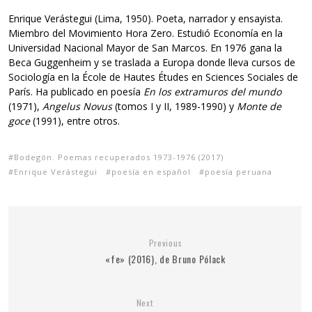
Enrique Verástegui (Lima, 1950). Poeta, narrador y ensayista.
Miembro del Movimiento Hora Zero. Estudió Economía en la
Universidad Nacional Mayor de San Marcos. En 1976 gana la
Beca Guggenheim y se traslada a Europa donde lleva cursos de
Sociología en la École de Hautes Études en Sciences Sociales de
París. Ha publicado en poesía
En los extramuros del mundo
(1971),
Angelus Novus
(tomos I y II, 1989-1990) y
Monte de
goce
(1991), entre otros.
Bodegón. Poemas recuperados 1973-1976 (2017)
Enrique Verástegui
poesía en español
poesía peruana
Previous
«fe» (2016), de Bruno Pólack
Next