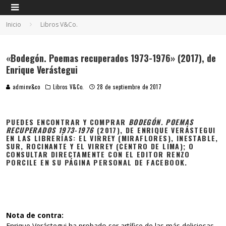
Inicio
Libros V&Co.
«Bodegón. Poemas recuperados 1973-1976» (2017), de
Enrique Verástegui
adminv&co
Libros V&Co.
28 de septiembre de 2017
PUEDES ENCONTRAR Y COMPRAR
BODEGÓN. POEMAS
RECUPERADOS 1973-1976
(2017), DE ENRIQUE VERÁSTEGUI
EN LAS LIBRERÍAS: EL VIRREY (MIRAFLORES), INESTABLE,
SUR, ROCINANTE Y EL VIRREY (CENTRO DE LIMA); O
CONSULTAR DIRECTAMENTE CON EL EDITOR RENZO
PORCILE EN SU PÁGINA PERSONAL DE FACEBOOK.
Nota de contra:
Enrique Verástegui ha probado ser artífice de las más deliciosas