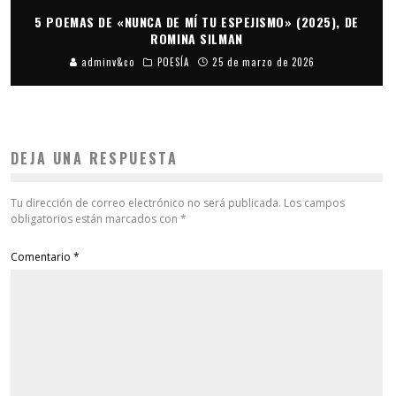
5 POEMAS DE «NUNCA DE MÍ TU ESPEJISMO» (2025), DE
ROMINA SILMAN
adminv&co
POESÍA
25 de marzo de 2026
DEJA UNA RESPUESTA
Tu dirección de correo electrónico no será publicada.
Los campos
obligatorios están marcados con
*
Comentario
*