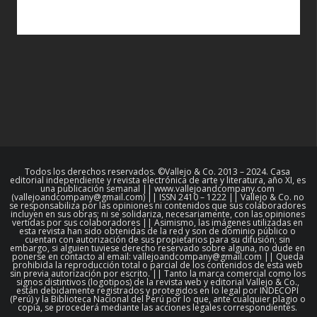
Todos los derechos reservados. ©Vallejo & Co. 2013 – 2024. Casa
editorial independiente y revista electrónica de arte y literatura, año XI, es
una publicación semanal || www.vallejoandcompany.com
(vallejoandcompany@gmail.com) || ISSN 2410 – 1222 || Vallejo & Co. no
se responsabiliza por las opiniones ni contenidos que sus colaboradores
incluyen en sus obras; ni se solidariza, necesariamente, con las opiniones
vertidas por sus colaboradores || Asimismo, las imágenes utilizadas en
esta revista han sido obtenidas de la red y son de dominio público o
cuentan con autorización de sus propietarios para su difusión; sin
embargo, si alguien tuviese derecho reservado sobre alguna, no dude en
ponerse en contacto al email: vallejoandcompany@gmail.com || Queda
prohibida la reproducción total o parcial de los contenidos de esta web
sin previa autorización por escrito. || Tanto la marca comercial como los
signos distintivos (logotipos) de la revista web y editorial Vallejo & Co.,
están debidamente registrados y protegidos en lo legal por INDECOPI
(Perú) y la Biblioteca Nacional del Perú por lo que, ante cualquier plagio o
copia, se procederá mediante las acciones legales correspondientes.