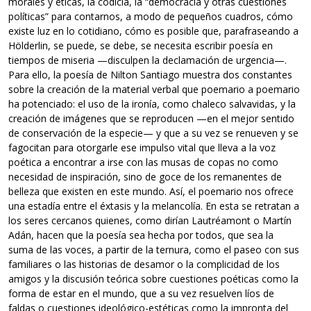
morales y éticas, la codicia, la “democracia y otras cuestiones
políticas” para contarnos, a modo de pequeños cuadros, cómo
existe luz en lo cotidiano, cómo es posible que, parafraseando a
Hölderlin, se puede, se debe, se necesita escribir poesía en
tiempos de miseria —disculpen la declamación de urgencia—.
Para ello, la poesía de Nilton Santiago muestra dos constantes
sobre la creación de la material verbal que poemario a poemario
ha potenciado: el uso de la ironía, como chaleco salvavidas, y la
creación de imágenes que se reproducen —en el mejor sentido
de conservación de la especie— y que a su vez se renueven y se
fagocitan para otorgarle ese impulso vital que lleva a la voz
poética a encontrar a irse con las musas de copas no como
necesidad de inspiración, sino de goce de los remanentes de
belleza que existen en este mundo. Así, el poemario nos ofrece
una estadía entre el éxtasis y la melancolía. En esta se retratan a
los seres cercanos quienes, como dirían Lautréamont o Martín
Adán, hacen que la poesía sea hecha por todos, que sea la
suma de las voces, a partir de la ternura, como el paseo con sus
familiares o las historias de desamor o la complicidad de los
amigos y la discusión teórica sobre cuestiones poéticas como la
forma de estar en el mundo, que a su vez resuelven líos de
faldas o cuestiones ideológico-estéticas como la impronta del