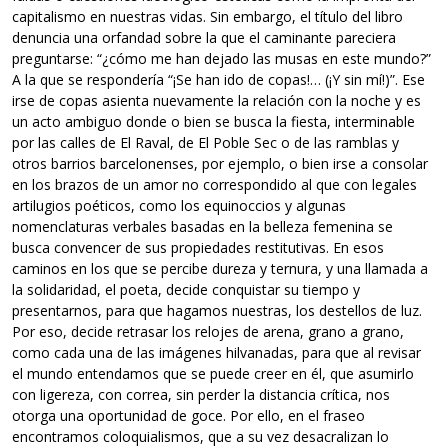
capitalismo en nuestras vidas. Sin embargo, el título del libro
denuncia una orfandad sobre la que el caminante pareciera
preguntarse: “¿cómo me han dejado las musas en este mundo?”
A la que se respondería “¡Se han ido de copas!… (¡Y sin mí!)”. Ese
irse de copas asienta nuevamente la relación con la noche y es
un acto ambiguo donde o bien se busca la fiesta, interminable
por las calles de El Raval, de El Poble Sec o de las ramblas y
otros barrios barcelonenses, por ejemplo, o bien irse a consolar
en los brazos de un amor no correspondido al que con legales
artilugios poéticos, como los equinoccios y algunas
nomenclaturas verbales basadas en la belleza femenina se
busca convencer de sus propiedades restitutivas. En esos
caminos en los que se percibe dureza y ternura, y una llamada a
la solidaridad, el poeta, decide conquistar su tiempo y
presentarnos, para que hagamos nuestras, los destellos de luz.
Por eso, decide retrasar los relojes de arena, grano a grano,
como cada una de las imágenes hilvanadas, para que al revisar
el mundo entendamos que se puede creer en él, que asumirlo
con ligereza, con correa, sin perder la distancia crítica, nos
otorga una oportunidad de goce. Por ello, en el fraseo
encontramos coloquialismos, que a su vez desacralizan lo