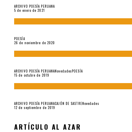
ARCHIVO POESÍA PERUANA
5 de enero de 2021
El doctorado de César Vallejo
POESÍA
26 de noviembre de 2020
Yo no pido postales sino cassettes de Lou Reed (Parte II)
ARCHIVO POESÍA PERUANA
Novedades
POESÍA
15 de octubre de 2019
Yo no pido postales sino cassettes de Lou Reed (Parte I)
ARCHIVO POESÍA PERUANA
CAJÓN DE SASTRE
Novedades
12 de septiembre de 2019
ARTÍCULO AL AZAR