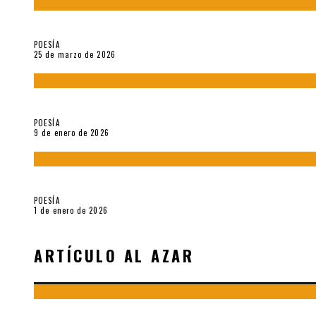
Sobre «Prosas minúsculas» (2025), de Alonso Rabí
POESÍA
25 de marzo de 2026
5 poemas de «Música imprecisa» (2025), de Néstor Mux
POESÍA
9 de enero de 2026
Fragmentos de «Hoy no hay tiempo para la eternidad (2024), d
POESÍA
1 de enero de 2026
ARTÍCULO AL AZAR