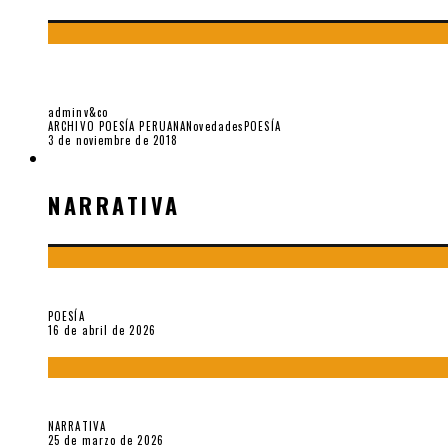
LA PLURALIDAD CULTURAL. LOS POETAS NÓMA
adminv&co
ARCHIVO POESÍA PERUANA
Novedades
POESÍA
3 de noviembre de 2018
NARRATIVA
NARRATIVA
¡Gracias y adiós!, «Vallejo & Co.» se despide
POESÍA
16 de abril de 2026
Sobre «Apartamentos Géminis» (2026), de Julio Hardisson
NARRATIVA
25 de marzo de 2026