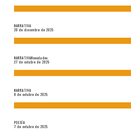
El espíritu de los signos en el «Maldito Hippie comunista» (201
NARRATIVA
20 de diciembre de 2025
Trabajo interno: Radiografía de un futbolista que nunca debut
NARRATIVA
Novedades
27 de octubre de 2025
«Coreografía para trenzas solas» (2025). Entrevista a Teresa 
NARRATIVA
8 de octubre de 2025
Elvira Hernández, poeta nómade
POESÍA
7 de octubre de 2025