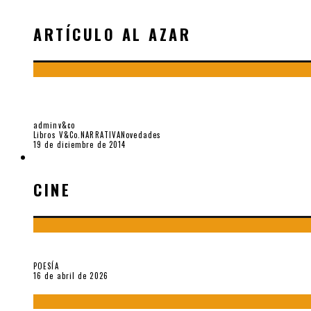
ARTÍCULO AL AZAR
NÁUFRAGOS Y SOBREVIVIENTES DE SSB, POR 
adminv&co
Libros V&Co.
NARRATIVA
Novedades
19 de diciembre de 2014
CINE
CINE
¡Gracias y adiós!, «Vallejo & Co.» se despide
POESÍA
16 de abril de 2026