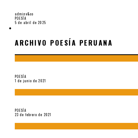
1 POEMA DE «ESTE, EL CIELO SUBTERRÁNEO» 
adminv&co
POESÍA
5 de abril de 2025
ARCHIVO POESÍA PERUANA
ARCHIVO POESÍA PERUANA
¿Y si la carta más famosa de César Vallejo no fuese exactament
POESÍA
1 de junio de 2021
«Trilce» y Otilia Villanueva Gonzales
POESÍA
23 de febrero de 2021
Carmen Ollé en Hora Zero y otras instantáneas del recuerdo