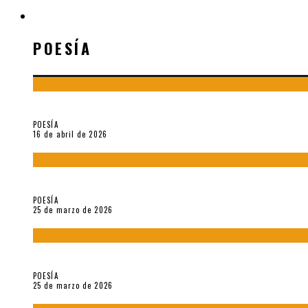
POESÍA
POESÍA
¡Gracias y adiós!, «Vallejo & Co.» se despide
POESÍA
16 de abril de 2026
7 poemas de «Cómo se quita el anzuelo del ojo de un pez sin r
POESÍA
25 de marzo de 2026
5 poemas de «Nunca de mí tu espejismo» (2025), de Romina Si
POESÍA
25 de marzo de 2026