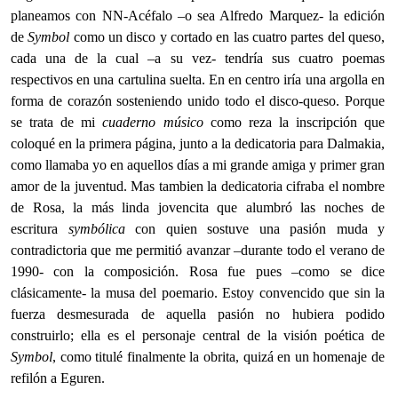
planeamos con NN-Acéfalo –o sea Alfredo Marquez- la edición
de
Symbol
como un disco y cortado en las cuatro partes del queso,
cada una de la cual –a su vez- tendría sus cuatro poemas
respectivos en una cartulina suelta. En en centro iría una argolla en
forma de corazón sosteniendo unido todo el disco-queso. Porque
se trata de mi
cuaderno músico
como reza la inscripción que
coloqué en la primera página, junto a la dedicatoria para Dalmakia,
como llamaba yo en aquellos días a mi grande amiga y primer gran
amor de la juventud. Mas tambien la dedicatoria cifraba el nombre
de Rosa, la más linda jovencita que alumbró las noches de
escritura
symbólica
con quien sostuve una pasión muda y
contradictoria que me permitió avanzar –durante todo el verano de
1990- con la composición. Rosa fue pues –como se dice
clásicamente- la musa del poemario. Estoy convencido que sin la
fuerza desmesurada de aquella pasión no hubiera podido
construirlo; ella es el personaje central de la visión poética de
Symbol
, como titulé finalmente la obrita, quizá en un homenaje de
refilón a Eguren.