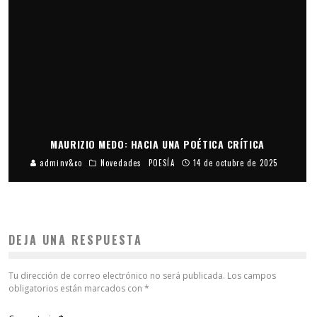
MAURIZIO MEDO: HACIA UNA POÉTICA CRÍTICA
adminv&co
Novedades
POESÍA
14 de octubre de 2025
DEJA UNA RESPUESTA
Tu dirección de correo electrónico no será publicada.
Los campos
obligatorios están marcados con
*