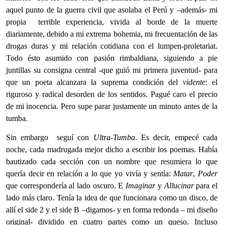
aquel punto de la guerra civil que asolaba el Perú y –además- mi
propia terrible experiencia, vivida al borde de la muerte
diariamente, debido a mi extrema bohemia, mi frecuentación de las
drogas duras y mi relación cotidiana con el lumpen-proletariat.
Todo ésto asumido con pasión rimbaldiana, siguiendo a pie
juntillas su consigna central -que guió mi primera juventud- para
que un poeta alcanzara la suprema condición del
vidente
: el
riguroso y radical desorden de los sentidos. Pagué caro el precio
de mi inocencia. Pero supe parar justamente un minuto antes de la
tumba.
Sin embargo seguí con
Ultra-Tumba
. Es decir, empecé cada
noche, cada madrugada mejor dicho a escribir los poemas. Había
bautizado cada sección con un nombre que resumiera lo que
quería decir en relación a lo que yo vivía y sentía:
Matar
,
Poder
que correspondería al lado oscuro. E
Imaginar
y
Allucinar
para el
lado más claro. Tenía la idea de que funcionara como un disco, de
allí el side 2 y el side B –digamos- y en forma redonda – mi diseño
original- dividido en cuatro partes como un queso. Incluso