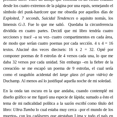
desde los cuatro extremos de la página por una equis, semejando el
símbolo del punk-hardcore que me obsedía por aquellos días de
Exploited
,
7 seconds
,
Suicidal Tendences
o aquisito nomás, los
limensis
G-3
. Fue lo que me salió. Quedaba la circunferencia
dividida en cuatro partes. Decidí que mi libro tendría cuatro
secciones y tracé –a su vez- cuatro compartimentos en cada área,
de modo que serían cuatro poemas por cada sección. 4 x 4 = 16
textos. Aluciné dos veces dieciseis: 16 x 2 = 32. Opté por
componer poemas de 8 estrofas de 4 versos cada una, lo que me
daba 32 versos por cada unidad. Sin embargo –en la fiebre de la
creeación- se me escapó un poema de 9 estrofas, el cual sería
como el rasguñón acidental del
large
glass (el gran vidrio)
de
Duchamp. Al menos así lo justifiqué aquella noche de mi soledad.
En la onda tan oscura en la que andaba, cuando contemplé mi
diseño gráfico se me figuró una especie de lápida; sumado a ésto el
tema de mi radicalidad política a la sazón escribí como título del
libro:
Ultra-Tumba
lo cual estaba muy cerca –por el mundo de los
muertos- con los cadáveres que atestaban Lima y todo el país en