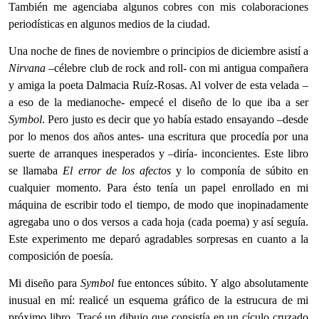
También me agenciaba algunos cobres con mis colaboraciones
periodísticas en algunos medios de la ciudad.
Una noche de fines de noviembre o principios de diciembre asistí a
Nirvana
–célebre club de rock and roll- con mi antigua compañera
y amiga la poeta Dalmacia Ruíz-Rosas. Al volver de esta velada –
a eso de la medianoche- empecé el diseño de lo que iba a ser
Symbol
. Pero justo es decir que yo había estado ensayando –desde
por lo menos dos años antes- una escritura que procedía por una
suerte de arranques inesperados y –diría- inconcientes. Este libro
se llamaba
El error de los afectos
y lo componía de súbito en
cualquier momento. Para ésto tenía un papel enrollado en mi
máquina de escribir todo el tiempo, de modo que inopinadamente
agregaba uno o dos versos a cada hoja (cada poema) y así seguía.
Este experimento me deparó agradables sorpresas en cuanto a la
composición de poesía.
Mi diseño para
Symbol
fue entonces súbito. Y algo absolutamente
inusual en mí: realicé un esquema gráfico de la estrucura de mi
próximo libro. Tracé un dibujo que consistía en un cículo cruzado