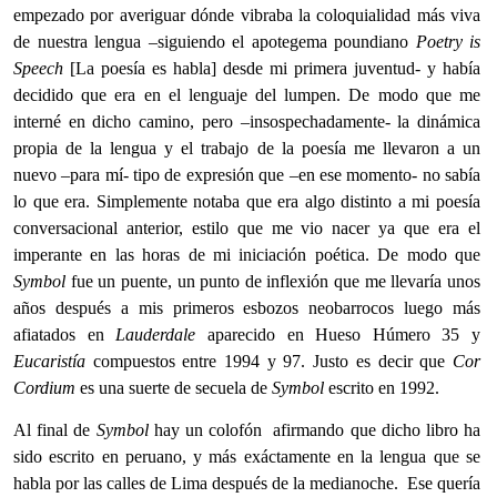
empezado por averiguar dónde vibraba la coloquialidad más viva
de nuestra lengua –siguiendo el apotegema poundiano
Poetry is
Speech
[La poesía es habla] desde mi primera juventud- y había
decidido que era en el lenguaje del lumpen. De modo que me
interné en dicho camino, pero –insospechadamente- la dinámica
propia de la lengua y el trabajo de la poesía me llevaron a un
nuevo –para mí- tipo de expresión que –en ese momento- no sabía
lo que era. Simplemente notaba que era algo distinto a mi poesía
conversacional anterior, estilo que me vio nacer ya que era el
imperante en las horas de mi iniciación poética. De modo que
Symbol
fue un puente, un punto de inflexión que me llevaría unos
años después a mis primeros esbozos neobarrocos luego más
afiatados en
Lauderdale
aparecido en Hueso Húmero 35 y
Eucaristía
compuestos entre 1994 y 97. Justo es decir que
Cor
Cordium
es una suerte de secuela de
Symbol
escrito en 1992.
Al final de
Symbol
hay un colofón afirmando que dicho libro ha
sido escrito en peruano, y más exáctamente en la lengua que se
habla por las calles de Lima después de la medianoche. Ese quería