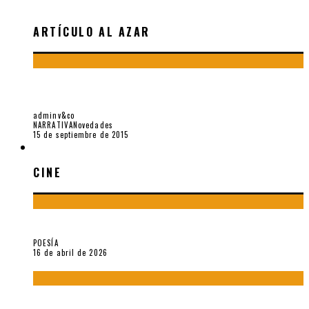
ARTÍCULO AL AZAR
A SESENTA AÑOS DE SU PUBLICACIÓN: «LOLITA» (1955),
POR MARCO A. CAMPOS
adminv&co
NARRATIVA
Novedades
15 de septiembre de 2015
CINE
CINE
¡Gracias y adiós!, «Vallejo & Co.» se despide
POESÍA
16 de abril de 2026
A propósito de The Pillow Book de Peter Greenaway