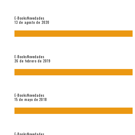
«El fakir confinado. Distante presencia del olvido». II
Coloquio (2020)
E-Books
Novedades
13 de agosto de 2020
Fuera del alcance de la memoria. [Antología poética 1998 –
2018], de Fabrício Marques
E-Books
Novedades
26 de febrero de 2019
“César Dávila. Distante presencia del olvido». Homenaje 100
años (Vallejo & Co., 2018)
E-Books
Novedades
15 de mayo de 2018
Con mi caracol y mi revólver. Muestra de poesía chilena
reciente (Vallejo & Co., 2018)
E-Books
Novedades