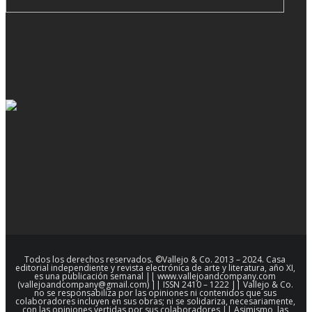
Todos los derechos reservados. ©Vallejo & Co. 2013 – 2024. Casa
editorial independiente y revista electrónica de arte y literatura, año XI,
es una publicación semanal || www.vallejoandcompany.com
(vallejoandcompany@gmail.com) || ISSN 2410 – 1222 || Vallejo & Co.
no se responsabiliza por las opiniones ni contenidos que sus
colaboradores incluyen en sus obras; ni se solidariza, necesariamente,
con las opiniones vertidas por sus colaboradores || Asimismo, las