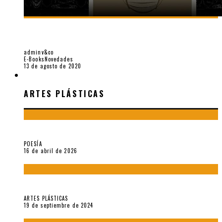
«EL FAKIR CONFINADO. DISTANTE PRESENCIA DEL OLVIDO».
II COLOQUIO (2020)
adminv&co
E-Books
Novedades
13 de agosto de 2020
ARTES PLÁSTICAS
ARTES PLÁSTICAS
¡Gracias y adiós!, «Vallejo & Co.» se despide
POESÍA
16 de abril de 2026
Francis Bacon: notas de una entrevista con Peter Beard
ARTES PLÁSTICAS
19 de septiembre de 2024