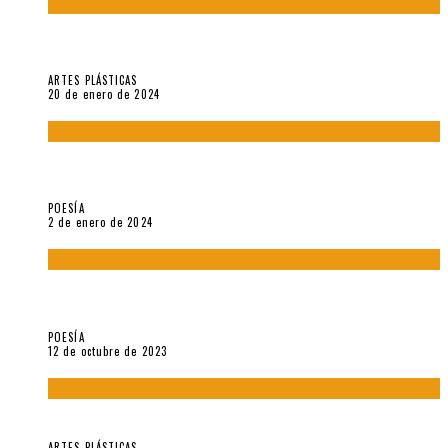
Circunstancias y abnegaciones en una ciudad agrietada. En
“Estado Remanente/Una línea de vida”.
ARTES PLÁSTICAS
20 de enero de 2024
Sobre «Ese eco que une los ojos» (2023), de Silvia Goldman /
Esperanza Vives / Aldo Alcota
POESÍA
2 de enero de 2024
La creación artística en tiempos de la crisis climática, por
Sebastián Miranda Brenes
POESÍA
12 de octubre de 2023
Performance: «Cuerpx en Vela» (2023), de Germa Machuca
ARTES PLÁSTICAS