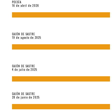
POESÍA
16 de abril de 2026
“Variaciones sobre el derecho a guardar silencio” (inédito),
de Anne Carson
CAJÓN DE SASTRE
19 de agosto de 2025
El reino sin soberanía del metarrelato occidental, por Ana
Arzoumanian
CAJÓN DE SASTRE
4 de julio de 2025
El hombre que vino del mar, por Maurizio Medo
CAJÓN DE SASTRE
28 de junio de 2025