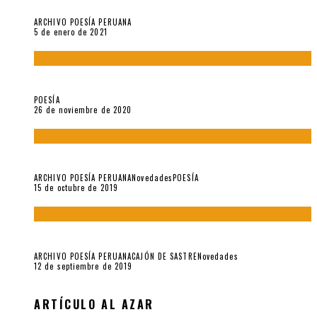
Carmen Ollé en Hora Zero y otras instantáneas del recuerdo
ARCHIVO POESÍA PERUANA
5 de enero de 2021
El doctorado de César Vallejo
POESÍA
26 de noviembre de 2020
Yo no pido postales sino cassettes de Lou Reed (Parte II)
ARCHIVO POESÍA PERUANA
Novedades
POESÍA
15 de octubre de 2019
Yo no pido postales sino cassettes de Lou Reed (Parte I)
ARCHIVO POESÍA PERUANA
CAJÓN DE SASTRE
Novedades
12 de septiembre de 2019
ARTÍCULO AL AZAR