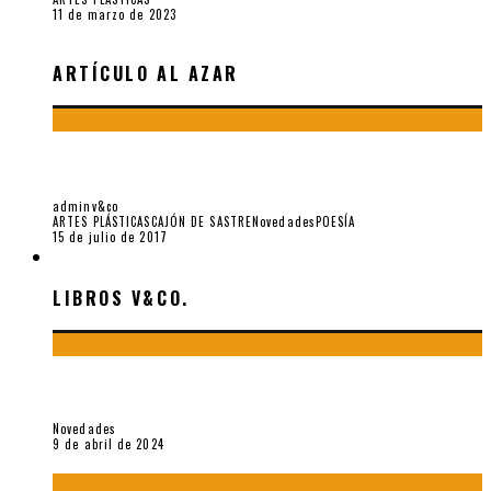
11 de marzo de 2023
ARTÍCULO AL AZAR
PRECISA ZONA INDECISA. CINCO LIBROS
TRANSFRONTERIZOS
adminv&co
ARTES PLÁSTICAS
CAJÓN DE SASTRE
Novedades
POESÍA
15 de julio de 2017
LIBROS V&CO.
LIBROS V&CO.
«La poesía en la vida y en la obra de Sebastián Salazar», por
Emilio A. Westphalen
Novedades
9 de abril de 2024