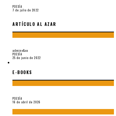
POESÍA
7 de julio de 2022
ARTÍCULO AL AZAR
TRILCE LVII Y LA PERSISTENCIA DEL PHARMAKON
adminv&co
POESÍA
25 de junio de 2022
E-BOOKS
E-BOOKS
¡Gracias y adiós!, «Vallejo & Co.» se despide
POESÍA
16 de abril de 2026