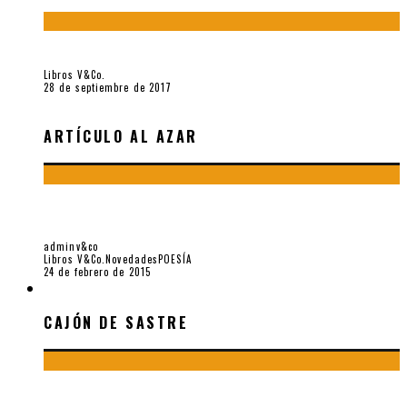
«fe» (2016), de Bruno Pólack
Libros V&Co.
28 de septiembre de 2017
ARTÍCULO AL AZAR
EN LEGÍTIMA DEFENSA: LOS POETAS Y LA POESÍA EN
TIEMPOS DE CRISIS, POR MANUEL RICO
adminv&co
Libros V&Co.
Novedades
POESÍA
24 de febrero de 2015
CAJÓN DE SASTRE
CAJÓN DE SASTRE
¡Gracias y adiós!, «Vallejo & Co.» se despide