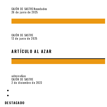
«Morivivencias»: balas y flores en un mismo corazón
CAJÓN DE SASTRE
Novedades
26 de junio de 2025
Roger Santiváñez y el recuerdo de una guerra
CAJÓN DE SASTRE
12 de junio de 2025
ARTÍCULO AL AZAR
AVE CÉSAR VALLEJO
adminv&co
CAJÓN DE SASTRE
2 de diciembre de 2023
DESTACADO