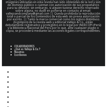
imágenes utilizadas en esta revista han sido obtenidas de la red y son
de dominio público o cuentan con autorización de sus propietarios
para su difusión; sin embargo, si alguien tuviese derecho reservado
sobre alguna, no dude en ponerse en contacto al email:
vallejoandcompany@gmail.com || Queda prohibida la reproducción
total o parcial de los contenidos de esta web sin previa autorización
por escrito. || Tanto la marca comercial como los signos distintivos
(logotipos) de la revista web y editorial Vallejo & Co., están
debidamente registrados y protegidos en lo legal por INDECOPI (Perú)
y la Biblioteca Nacional del Perú por lo que, ante cualquier plagio o
copia, se procederá mediante las acciones legales correspondientes.
COLABORADORES
¿Qué es Vallejo & Co.?
Nosotros
Escríbenos
POESÍA
ARCHIVO POESÍA PERUANA
NARRATIVA
CINE
E-BOOKS
ARTES PLÁSTICAS
Libros V&Co.