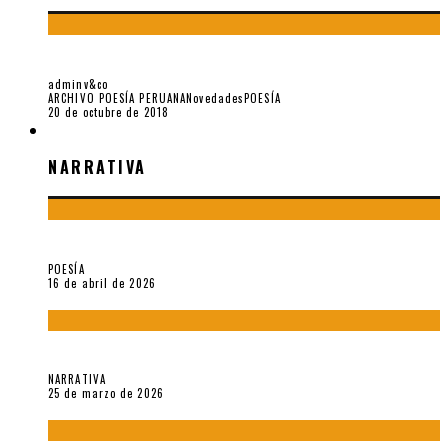
GEORGETTE DE VALLEJO: “¡DÉJENME VOLVER A PARÍS!”
adminv&co
ARCHIVO POESÍA PERUANA
Novedades
POESÍA
20 de octubre de 2018
NARRATIVA
NARRATIVA
¡Gracias y adiós!, «Vallejo & Co.» se despide
POESÍA
16 de abril de 2026
Sobre «Apartamentos Géminis» (2026), de Julio Hardisson
NARRATIVA
25 de marzo de 2026