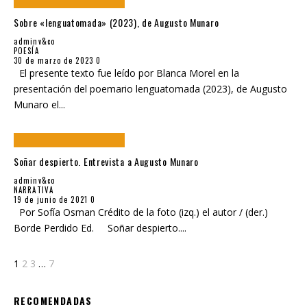
Sobre «lenguatomada» (2023), de Augusto Munaro
adminv&co
POESÍA
30 de marzo de 2023
0
El presente texto fue leído por Blanca Morel en la
presentación del poemario lenguatomada (2023), de Augusto
Munaro el
...
Soñar despierto. Entrevista a Augusto Munaro
adminv&co
NARRATIVA
19 de junio de 2021
0
Por Sofía Osman Crédito de la foto (izq.) el autor / (der.)
Borde Perdido Ed. Soñar despierto.
...
1
2
3
…
7
RECOMENDADAS