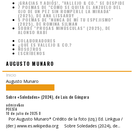
¡GRACIAS Y ADIÓS!, "VALLEJO & CO." SE DESPIDE
7 POEMAS DE "CÓMO SE QUITA EL ANZUELO DEL
OJO DE UN PEZ SIN ROMPERLE LA MIRADA"
(2025), DE ANA LISSARDY
5 POEMAS DE "NUNCA DE MÍ TU ESPEJISMO"
(2025), DE ROMINA SILMAN
SOBRE "PROSAS MINÚSCULAS" (2025), DE
ALONSO RABÍ
COLABORADORES
¿QUÉ ES VALLEJO & CO.?
NOSOTROS
ESCRÍBENOS
AUGUSTO MUNARO
Inicio
Augusto Munaro
Sobre «Soledades» (2024), de Luis de Góngora
adminv&co
POESÍA
10 de julio de 2025
0
Por Augusto Munaro* Crédito de la foto (izq.) Ed. Linkgua /
(der.) www.es.wikipedia.org Sobre Soledades (2024), de
...