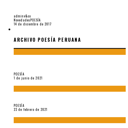
LO IMPERFECTO DE LA EXISTENCIA. 5 POEMAS DE VOLJA
HAPEYEVA
adminv&co
Novedades
POESÍA
14 de diciembre de 2017
ARCHIVO POESÍA PERUANA
ARCHIVO POESÍA PERUANA
¿Y si la carta más famosa de César Vallejo no fuese
exactamente suya?
POESÍA
1 de junio de 2021
«Trilce» y Otilia Villanueva Gonzales
POESÍA
23 de febrero de 2021