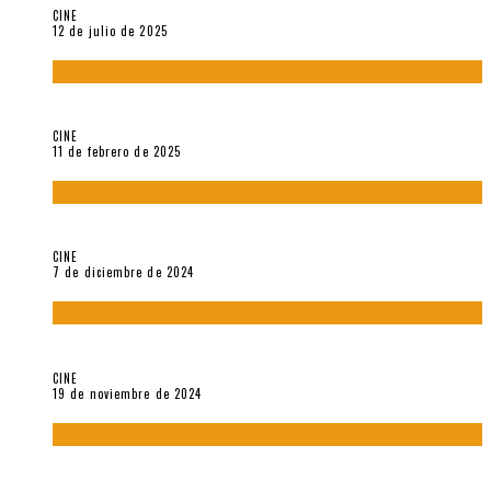
CINE
12 de julio de 2025
Sobre «Come and See» (1985), película de Elem Klimov
CINE
11 de febrero de 2025
Sobre Gena Rowlands y Alain Delon
CINE
7 de diciembre de 2024
Sobre «Akira» (1988), película de Katsuhiro Ôtomo
CINE
19 de noviembre de 2024
Sobre «Cartografía de lo invisible» (2021). Entrevista a
Robert Baca Oviedo