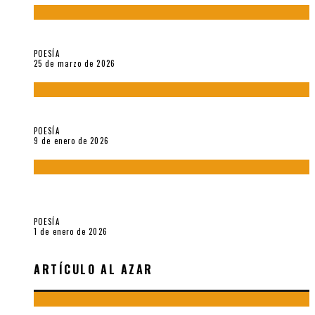
Sobre «Prosas minúsculas» (2025), de Alonso Rabí
POESÍA
25 de marzo de 2026
5 poemas de «Música imprecisa» (2025), de Néstor Mux
POESÍA
9 de enero de 2026
Fragmentos de «Hoy no hay tiempo para la eternidad (2024),
de María Mascheroni
POESÍA
1 de enero de 2026
ARTÍCULO AL AZAR