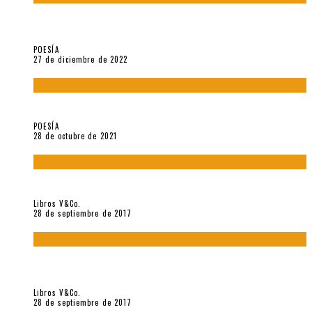
5 poemas de «Jardín mecánico» (2022), de Luis Alonso Cruz
Álvarez
POESÍA
27 de diciembre de 2022
Carlos Germán Belli. Un punto incandescente
POESÍA
28 de octubre de 2021
«Howl. Aullido» (2017), de Allen Ginsberg
Libros V&Co.
28 de septiembre de 2017
«Bodegón. Poemas recuperados 1973-1976» (2017), de
Enrique Verástegui
Libros V&Co.
28 de septiembre de 2017