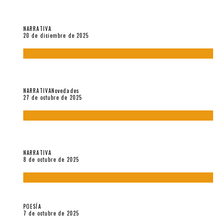
El espíritu de los signos en el «Maldito Hippie comunista»
(2018), de Edgar Lora
NARRATIVA
20 de diciembre de 2025
Trabajo interno: Radiografía de un futbolista que nunca
debutó en Primera
NARRATIVA
Novedades
27 de octubre de 2025
«Coreografía para trenzas solas» (2025). Entrevista a Teresa
Ruiz Rosas
NARRATIVA
8 de octubre de 2025
Elvira Hernández, poeta nómade
POESÍA
7 de octubre de 2025