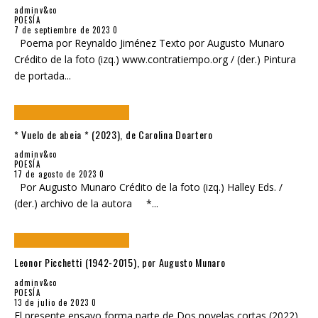
adminv&co
POESÍA
7 de septiembre de 2023
0
Poema por Reynaldo Jiménez Texto por Augusto Munaro
Crédito de la foto (izq.) www.contratiempo.org / (der.) Pintura
de portada
...
* Vuelo de abeia * (2023), de Carolina Doartero
adminv&co
POESÍA
17 de agosto de 2023
0
Por Augusto Munaro Crédito de la foto (izq.) Halley Eds. /
(der.) archivo de la autora *
...
Leonor Picchetti (1942-2015), por Augusto Munaro
adminv&co
POESÍA
13 de julio de 2023
0
El presente ensayo forma parte de Dos novelas cortas (2022),