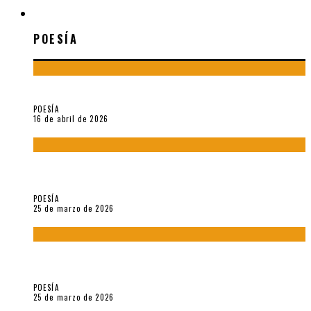
POESÍA
POESÍA
¡Gracias y adiós!, «Vallejo & Co.» se despide
POESÍA
16 de abril de 2026
7 poemas de «Cómo se quita el anzuelo del ojo de un pez sin
romperle la mirada» (2025), de Ana Lissardy
POESÍA
25 de marzo de 2026
5 poemas de «Nunca de mí tu espejismo» (2025), de Romina
Silman
POESÍA
25 de marzo de 2026