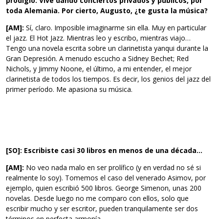
prodigio. Vive dando conciertos privados y públicos, por
toda Alemania. Por cierto, Augusto, ¿te gusta la música?
[AM]:
Sí, claro. Imposible imaginarme sin ella. Muy en particular
el jazz. El Hot Jazz. Mientras leo y escribo, mientras viajo…
Tengo una novela escrita sobre un clarinetista yanqui durante la
Gran Depresión. A menudo escucho a Sidney Bechet; Red
Nichols, y Jimmy Noone, el último, a mi entender, el mejor
clarinetista de todos los tiempos. Es decir, los genios del jazz del
primer período. Me apasiona su música.
[SO]: Escribiste casi 30 libros en menos de una década…
[AM]:
No veo nada malo en ser prolífico (y en verdad no sé si
realmente lo soy). Tomemos el caso del venerado Asimov, por
ejemplo, quien escribió 500 libros. George Simenon, unas 200
novelas. Desde luego no me comparo con ellos, solo que
escribir mucho y ser escritor, pueden tranquilamente ser dos
términos en perfecta armonía.