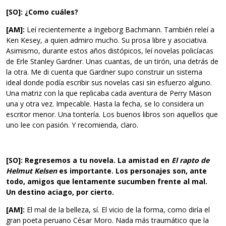
[SO]: ¿Como cuáles?
[AM]:
Leí recientemente a Ingeborg Bachmann. También releí a
Ken Kesey, a quien admiro mucho. Su prosa libre y asociativa.
Asimismo, durante estos años distópicos, leí novelas policíacas
de Erle Stanley Gardner. Unas cuantas, de un tirón, una detrás de
la otra. Me di cuenta que Gardner supo construir un sistema
ideal donde podía escribir sus novelas casi sin esfuerzo alguno.
Una matriz con la que replicaba cada aventura de Perry Mason
una y otra vez. Impecable. Hasta la fecha, se lo considera un
escritor menor. Una tontería. Los buenos libros son aquellos que
uno lee con pasión. Y recomienda, claro.
[SO]: Regresemos a tu novela. La amistad en
El rapto de
Helmut Kelsen
es importante. Los personajes son, ante
todo, amigos que lentamente sucumben frente al mal.
Un destino aciago, por cierto.
[AM]:
El mal de la belleza, sí. El vicio de la forma, como diría el
gran poeta peruano César Moro. Nada más traumático que la