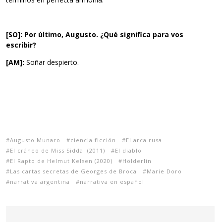
[SO]: Por último, Augusto. ¿Qué significa para vos
escribir?
[AM]:
Soñar despierto.
Augusto Munaro
ciencia ficción
El arca rusa
El cráneo de Miss Siddal (2011)
El diablo
El Rapto de Helmut Kelsen (2020)
Hölderlin
Las cartas secretas de Georges de Broca
Marie Doro
narrativa argentina
narrativa en español