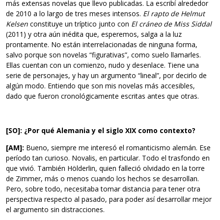
más extensas novelas que llevo publicadas. La escribí alrededor
de 2010 a lo largo de tres meses intensos.
El rapto de Helmut
Kelsen
constituye un tríptico junto con
El cráneo de Miss Siddal
(2011) y otra aún inédita que, esperemos, salga a la luz
prontamente. No están interrelacionadas de ninguna forma,
salvo porque son novelas “figurativas”, como suelo llamarles.
Ellas cuentan con un comienzo, nudo y desenlace. Tiene una
serie de personajes, y hay un argumento “lineal”, por decirlo de
algún modo. Entiendo que son mis novelas más accesibles,
dado que fueron cronológicamente escritas antes que otras.
[SO]: ¿Por qué Alemania y el siglo XIX como contexto?
[AM]:
Bueno, siempre me interesó el romanticismo alemán. Ese
período tan curioso. Novalis, en particular. Todo el trasfondo en
que vivió. También Hölderlin, quien falleció olvidado en la torre
de Zimmer, más o menos cuando los hechos se desarrollan.
Pero, sobre todo, necesitaba tomar distancia para tener otra
perspectiva respecto al pasado, para poder así desarrollar mejor
el argumento sin distracciones.