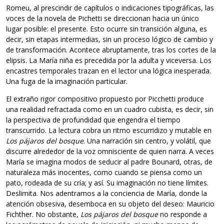
Romeu, al prescindir de capítulos o indicaciones tipográficas, las
voces de la novela de Pichetti se direccionan hacia un único
lugar posible: el presente. Esto ocurre sin transición alguna, es
decir, sin etapas intermedias, sin un proceso lógico de cambio y
de transformación. Acontece abruptamente, tras los cortes de la
elipsis. La María niña es precedida por la adulta y viceversa. Los
encastres temporales trazan en el lector una lógica inesperada.
Una fuga de la imaginación particular.
El extraño rigor compositivo propuesto por Picchetti produce
una realidad refractada como en un cuadro cubista, es decir, sin
la perspectiva de profundidad que engendra el tiempo
transcurrido. La lectura cobra un ritmo escurridizo y mutable en
Los pájaros del bosque
. Una narración sin centro, y volátil, que
discurre alrededor de la voz omnisciente de quien narra. A veces
María se imagina modos de seducir al padre Bounard, otras, de
naturaleza más inocentes, como cuando se piensa como un
pato, rodeada de su cría; y así. Su imaginación no tiene límites.
Deslimita. Nos adentramos a la conciencia de María, donde la
atención obsesiva, desemboca en su objeto del deseo: Mauricio
Fichther. No obstante,
Los pájaros del bosque
no responde a