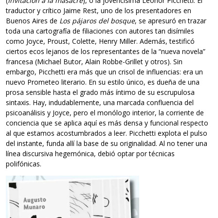
(
Invitación a la masacre
), o la jovencísima Leonor Picchetti. El
traductor y crítico Jaime Rest, uno de los presentadores en
Buenos Aires de
Los pájaros del bosque
, se apresuró en trazar
toda una cartografía de filiaciones con autores tan disímiles
como Joyce, Proust, Colette, Henry Miller. Además, testificó
ciertos ecos lejanos de los representantes de la “nueva novela”
francesa (Michael Butor, Alain Robbe-Grillet y otros). Sin
embargo, Picchetti era más que un crisol de influencias: era un
nuevo Prometeo literario. En su estilo único, es dueña de una
prosa sensible hasta el grado más íntimo de su escrupulosa
sintaxis. Hay, indudablemente, una marcada confluencia del
psicoanálisis y Joyce, pero el monólogo interior, la corriente de
conciencia que se aplica aquí es más densa y funcional respecto
al que estamos acostumbrados a leer. Picchetti explota el pulso
del instante, funda allí la base de su originalidad. Al no tener una
línea discursiva hegemónica, debió optar por técnicas
polifónicas.