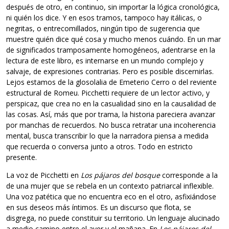
después de otro, en continuo, sin importar la lógica cronológica,
ni quién los dice. Y en esos tramos, tampoco hay itálicas, o
negritas, o entrecomillados, ningún tipo de sugerencia que
muestre quién dice qué cosa y mucho menos cuándo. En un mar
de significados tramposamente homogéneos, adentrarse en la
lectura de este libro, es internarse en un mundo complejo y
salvaje, de expresiones contrarias. Pero es posible discernirlas.
Lejos estamos de la glosolalia de Emeterio Cerro o del reviente
estructural de Romeu. Picchetti requiere de un lector activo, y
perspicaz, que crea no en la casualidad sino en la causalidad de
las cosas. Así, más que por trama, la historia pareciera avanzar
por manchas de recuerdos. No busca retratar una incoherencia
mental, busca transcribir lo que la narradora piensa a medida
que recuerda o conversa junto a otros. Todo en estricto
presente.
La voz de Picchetti en
Los pájaros del bosque
corresponde a la
de una mujer que se rebela en un contexto patriarcal inflexible.
Una voz patética que no encuentra eco en el otro, asfixiándose
en sus deseos más íntimos. Es un discurso que flota, se
disgrega, no puede constituir su territorio. Un lenguaje alucinado
a medio camino entre el ayer y el mañana. En
Los pájaros del