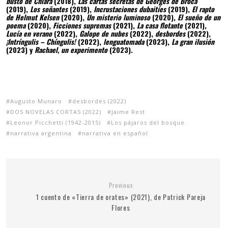
busto de Chiara
(2018),
Las cartas secretas de Georges de Broca
(2019),
Los soñantes
(2019),
Incrustaciones dubaitíes
(2019),
El rapto
de Helmut Kelsen
(2020),
Un misterio luminoso
(2020),
El sueño de un
poema
(2020),
Ficciones supremas
(2021),
La casa flotante
(2021),
Lucía en verano
(2022),
Galope de nubes
(2022),
desbordes
(2022),
¡Intríngulis – Chíngulis!
(2022),
lenguatomada
(2023),
La gran ilusión
(2023) y
Rachael, un experimento
(2023).
Augusto Munaro
desbordes (2022)
DOS NOVELAS CORTAS (2022)
Jaime Rest
Leonor Picchetti (1942-2015)
Los pájaros del bosque
narrativa argentina
narrativa en español
Previous
1 cuento de «Tierra de orates» (2021), de Patrick Pareja
Flores