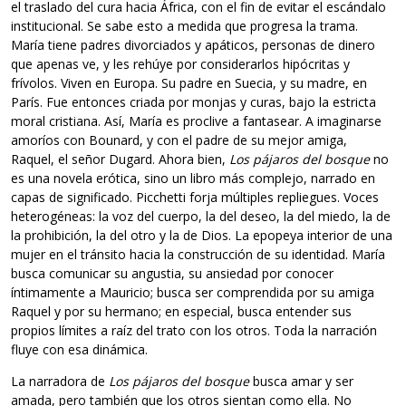
el traslado del cura hacia África, con el fin de evitar el escándalo
institucional. Se sabe esto a medida que progresa la trama.
María tiene padres divorciados y apáticos, personas de dinero
que apenas ve, y les rehúye por considerarlos hipócritas y
frívolos. Viven en Europa. Su padre en Suecia, y su madre, en
París. Fue entonces criada por monjas y curas, bajo la estricta
moral cristiana. Así, María es proclive a fantasear. A imaginarse
amoríos con Bounard, y con el padre de su mejor amiga,
Raquel, el señor Dugard. Ahora bien,
Los pájaros del bosque
no
es una novela erótica, sino un libro más complejo, narrado en
capas de significado. Picchetti forja múltiples repliegues. Voces
heterogéneas: la voz del cuerpo, la del deseo, la del miedo, la de
la prohibición, la del otro y la de Dios. La epopeya interior de una
mujer en el tránsito hacia la construcción de su identidad. María
busca comunicar su angustia, su ansiedad por conocer
íntimamente a Mauricio; busca ser comprendida por su amiga
Raquel y por su hermano; en especial, busca entender sus
propios límites a raíz del trato con los otros. Toda la narración
fluye con esa dinámica.
La narradora de
Los pájaros del bosque
busca amar y ser
amada, pero también que los otros sientan como ella. No