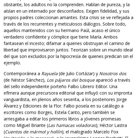
obstante, los adultos no la comprenden. Hablan de pureza, y la
aíslan en un internado por desconfiados. Exigen fidelidad, y sus
propios padres coleccionan amantes. Esta crisis se ve reflejada a
través de los recurrentes y meticulosos diálogos. Sobre todo,
aquellos mantenidos con su hermano Paúl, acaso el único
verdadero confidente y cómplice que tiene María. Ambos
fantasean el incesto; difamar a quienes obstruyan el camino de
libertad que improvisaron juntos. Teorizan sobre un mundo ideal
del que son excluidos por la hipocresía de quienes predican sin el
ejemplo.
Contemporánea a
Rayuela
(de Julio Cortázar) y
Nosotros dos
(de Néstor Sánchez),
Los pájaros del bosque
apareció a través
del sello independiente porteño Falbo Librero Editor. Una
efímera aunque precursora editorial que influyó con su impronta
vanguardista, en plenos años sesenta, a los posteriores Jorge
Álvarez y Ediciones de la Flor. Falbo poseía en su catálogo a
escritores como Borges, Estela Canto, pero también se
arriesgaba a editar los primeros libros a jóvenes promesas
como Miguel Briante (
Las hamacas voladoras
); Héctor Lastra
(
Cuentos de mármol y hollín
); el malogrado Marcelo Fox