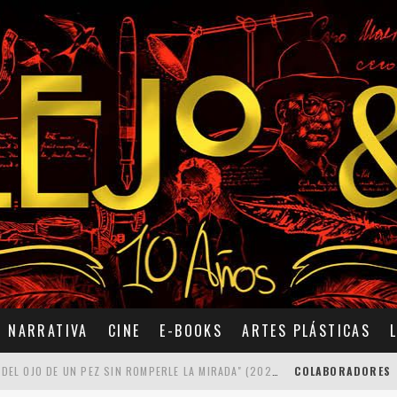
NARRATIVA
CINE
E-BOOKS
ARTES PLÁSTICAS
7 POEMAS DE "CÓMO SE QUITA EL ANZUELO DEL OJO DE UN PEZ SIN ROMPERLE LA MIRADA" (2025), DE ANA LISSARDY
COLABORADORES