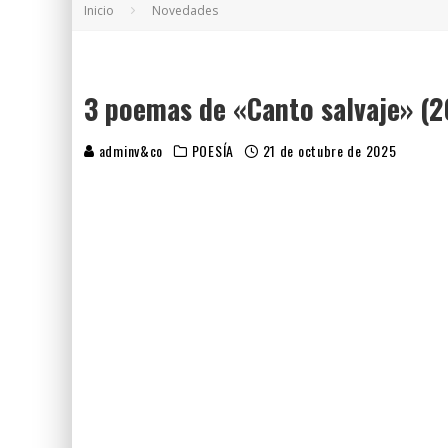
Inicio
Novedades
5 POEMAS DE "NUNCA DE MÍ TU ESPEJISMO
SOBRE "PROSAS MINÚSCULAS" (2025), DE
¡GRACIAS Y ADIÓS!, "VALLEJO & CO." SE DE
3 poemas de «Canto salvaje» (2
adminv&co
POESÍA
21 de octubre de 2025