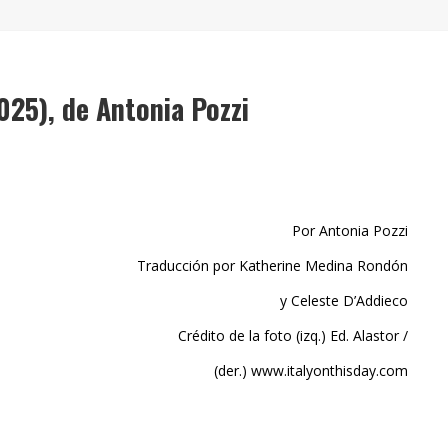
" (2025), DE ROMINA SILMAN
 ALONSO RABÍ
SPIDE
025), de Antonia Pozzi
Por Antonia Pozzi
Traducción por Katherine Medina Rondón
y Celeste D’Addieco
Crédito de la foto (izq.) Ed. Alastor /
(der.) www.italyonthisday.com