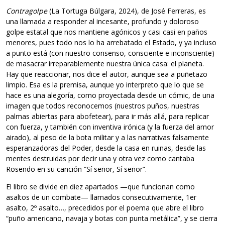
Contragolpe
(La Tortuga Búlgara, 2024), de José Ferreras, es
una llamada a responder al incesante, profundo y doloroso
golpe estatal que nos mantiene agónicos y casi casi en paños
menores, pues todo nos lo ha arrebatado el Estado, y ya incluso
a punto está (con nuestro consenso, consciente e inconsciente)
de masacrar irreparablemente nuestra única casa: el planeta.
Hay que reaccionar, nos dice el autor, aunque sea a puñetazo
limpio. Esa es la premisa, aunque yo interpreto que lo que se
hace es una alegoría, como proyectada desde un cómic, de una
imagen que todos reconocemos (nuestros puños, nuestras
palmas abiertas para abofetear), para ir más allá, para replicar
con fuerza, y también con inventiva irónica (y la fuerza del amor
airado), al peso de la bota militar y a las narrativas falsamente
esperanzadoras del Poder, desde la casa en ruinas, desde las
mentes destruidas por decir una y otra vez como cantaba
Rosendo en su canción “Sí señor, Sí señor”.
El libro se divide en diez apartados —que funcionan como
asaltos de un combate— llamados consecutivamente, 1er
asalto, 2º asalto…, precedidos por el poema que abre el libro
“puño americano, navaja y botas con punta metálica”, y se cierra