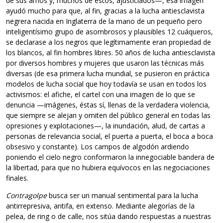
de sus amos y, muchos de estos, ajusticiados—, esa imagen
ayudó mucho para que, al fin, gracias a la lucha antiesclavista
negrera nacida en Inglaterra de la mano de un pequeño pero
inteligentísimo grupo de asombrosos y plausibles 12 cuáqueros,
se declarase a los negros que legítimamente eran propiedad de
los blancos, al fin hombres libres. 50 años de lucha antiesclavista
por diversos hombres y mujeres que usaron las técnicas más
diversas (de esa primera lucha mundial, se pusieron en práctica
modelos de lucha social que hoy todavía se usan en todos los
activismos: el afiche, el cartel con una imagen de lo que se
denuncia —imágenes, éstas sí, llenas de la verdadera violencia,
que siempre se alejan y omiten del público general en todas las
opresiones y explotaciones—, la inundación, alud, de cartas a
personas de relevancia social, el puerta a puerta, el boca a boca
obsesivo y constante). Los campos de algodón ardiendo
poniendo el cielo negro conformaron la innegociable bandera de
la libertad, para que no hubiera equívocos en las negociaciones
finales.
Contragolpe
busca ser un manual sentimental para la lucha
antirrepresiva, antifa, en extenso. Mediante alegorías de la
pelea, de ring o de calle, nos sitúa dando respuestas a nuestras