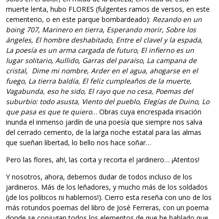
muerte lenta, hubo FLORES (fulgentes ramos de versos, en este
cementerio, o en este parque bombardeado):
Rezando en un
boing 707
,
Marinero en tierra
,
Esperando morir, Sobre los
ángeles, El hombre deshabitado, Entre el clavel y la espada,
La poesía es un arma cargada de futuro
,
El infierno es un
lugar solitario
,
Aullido
,
Garras del paraíso
,
La campana de
cristal
,
Dime mi nombre
,
Arder en el agua, ahogarse en el
fuego
,
La tierra baldía, El feliz cumpleaños de la muerte,
Vagabunda, eso he sido, El rayo que no cesa, Poemas del
suburbio: todo asusta, Viento del pueblo, Elegías de Duino, Lo
que pasa es que te quiero
… Obras cuya encrespada irisación
inunda el inmenso jardín de una poesía que siempre nos salva
del cerrado cemento, de la larga noche estatal para las almas
que sueñan libertad, lo bello nos hace soñar…
Pero las flores, ah!, las corta y recorta el jardinero… ¡Atentos!
Y nosotros, ahora, debemos dudar de todos incluso de los
jardineros. Más de los leñadores, y mucho más de los soldados
(¡de los políticos ni hablemos!). Cierro esta reseña con uno de los
más rotundos poemas del libro de José Ferreras, con un poema
donde se conjugan todos los elementos de que he hablado que