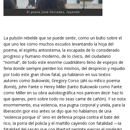
El poeta José Ferradas, leyendo
La pulsión rebelde que se puede sentir, como un bulto sobre el
que uno lee como muchos escudos levantando la hoja del
poema, el espíritu antisistema, la escapada de lo considerado
progreso y humano moderno, de lo cívico, del ciudadano
“normal”, de todo este enorme cuadrilátero lleno de espejos de
feria donde siempre pierden los mismos, del desprecio y repudio
por todo este gran show fatal, ya hablaron en sus textos
autores como Bukowski, Gregory Corso (ahí su mítico poema
Bomb
), John Fante o Henry Miller (tanto Bukowski como Fante
como Miller en su obra autobiográfica nos parecen decir: haz lo
que quieras, pero sobre todo no seas carne de cañón). Y se nota
enormemente, esa violencia, esa pugna corporal y unida, para la
liberación (por eso antes se dijo que no hablamos de una
“violencia porque sí” sino en defensa propia contra el bate del
rico, la porra del policía y el martillo cayendo con fatalidad —la
fatalidad del sesgo que con libertad permite ejercer el privilegio,