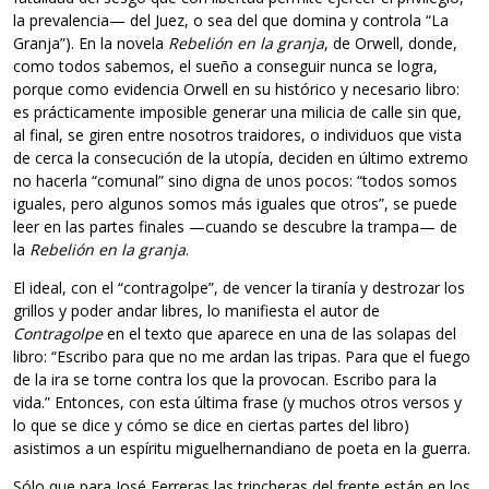
la prevalencia— del Juez, o sea del que domina y controla “La
Granja”). En la novela
Rebelión en la granja
, de Orwell, donde,
como todos sabemos, el sueño a conseguir nunca se logra,
porque como evidencia Orwell en su histórico y necesario libro:
es prácticamente imposible generar una milicia de calle sin que,
al final, se giren entre nosotros traidores, o individuos que vista
de cerca la consecución de la utopía, deciden en último extremo
no hacerla “comunal” sino digna de unos pocos: “todos somos
iguales, pero algunos somos más iguales que otros”, se puede
leer en las partes finales —cuando se descubre la trampa— de
la
Rebelión en la granja
.
El ideal, con el “contragolpe”, de vencer la tiranía y destrozar los
grillos y poder andar libres, lo manifiesta el autor de
Contragolpe
en el texto que aparece en una de las solapas del
libro: “Escribo para que no me ardan las tripas. Para que el fuego
de la ira se torne contra los que la provocan. Escribo para la
vida.” Entonces, con esta última frase (y muchos otros versos y
lo que se dice y cómo se dice en ciertas partes del libro)
asistimos a un espíritu miguelhernandiano de poeta en la guerra.
Sólo que para José Ferreras las trincheras del frente están en los