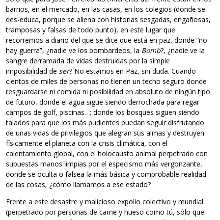
barrios, en el mercado, en las casas, en los colegios (donde se
des-educa, porque se aliena con historias sesgadas, engañosas,
tramposas y falsas de todo punto), en este lugar que
recorremos a diario del que se dice que está en paz, donde “no
hay guerra”, ¿nadie ve los bombardeos, la
Bomb
?, ¿nadie ve la
sangre derramada de vidas destruidas por la simple
imposibilidad de
ser
? No estamos en Paz, sin duda. Cuando
cientos de miles de personas no tienen un techo seguro donde
resguardarse ni comida ni posibilidad en absoluto de ningún tipo
de futuro, donde el agua sigue siendo derrochada para regar
campos de golf, piscinas…; donde los bosques siguen siendo
talados para que los más pudientes puedan seguir disfrutando
de unas vidas de privilegios que alegran sus almas y destruyen
físicamente el planeta con la crisis climática, con el
calentamiento global, con el holocausto animal perpetrado con
supuestas manos limpias por el especismo más vergonzante,
donde se oculta o falsea la más básica y comprobable realidad
de las cosas, ¿cómo llamamos a ese estado?
Frente a este desastre y malicioso expolio colectivo y mundial
(perpetrado por personas de carne y hueso como tú, sólo que