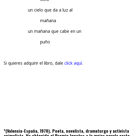
un cielo que da a luz al
mañana
un mañana que cabe en un
puño
Si quieres adquirir el libro, dale
click aquí
.
*(Valencia-España, 1970). Poeta, novelista, dramaturgo y activista
animalista. Ha obtenido el Premio Ignotus a la mejor novela corta