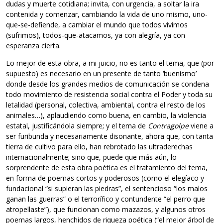
dudas y muerte cotidiana; invita, con urgencia, a soltar la ira
contenida y comenzar, cambiando la vida de uno mismo, uno-
que-se-defiende, a cambiar el mundo que todos vivimos
(sufrimos), todos-que-atacamos, ya con alegría, ya con
esperanza cierta.
Lo mejor de esta obra, a mi juicio, no es tanto el tema, que (por
supuesto) es necesario en un presente de tanto ‘buenismo’
donde desde los grandes medios de comunicación se condena
todo movimiento de resistencia social contra el Poder y toda su
letalidad (personal, colectiva, ambiental, contra el resto de los
animales…), aplaudiendo como buena, en cambio, la violencia
estatal, justificándola siempre; y el tema de
Contragolpe
viene a
ser furibunda y necesariamente disonante, ahora que, con tanta
tierra de cultivo para ello, han rebrotado las ultraderechas
internacionalmente; sino que, puede que más aún, lo
sorprendente de esta obra poética es el tratamiento del tema,
en forma de poemas cortos y poderosos (como el elegíaco y
fundacional “si supieran las piedras”, el sentencioso “los malos
ganan las guerras” o el terrorífico y contundente “el perro que
atropellaste”), que funcionan como mazazos, y algunos otros
poemas largos, henchidos de riqueza poética (“el mejor árbol de