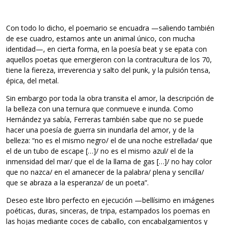
Con todo lo dicho, el poemario se encuadra —saliendo también
de ese cuadro, estamos ante un animal único, con mucha
identidad—, en cierta forma, en la poesía beat y se epata con
aquellos poetas que emergieron con la contracultura de los 70,
tiene la fiereza, irreverencia y salto del punk, y la pulsión tensa,
épica, del metal.
Sin embargo por toda la obra transita el amor, la descripción de
la belleza con una ternura que conmueve e inunda. Como
Hernández ya sabía, Ferreras también sabe que no se puede
hacer una poesía de guerra sin inundarla del amor, y de la
belleza: “no es el mismo negro/ el de una noche estrellada/ que
el de un tubo de escape […]/ no es el mismo azul/ el de la
inmensidad del mar/ que el de la llama de gas […]/ no hay color
que no nazca/ en el amanecer de la palabra/ plena y sencilla/
que se abraza a la esperanza/ de un poeta”.
Deseo este libro perfecto en ejecución —bellísimo en imágenes
poéticas, duras, sinceras, de tripa, estampados los poemas en
las hojas mediante coces de caballo, con encabalgamientos y