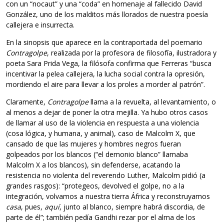
con un “nocaut” y una “coda” en homenaje al fallecido David
González, uno de los malditos más llorados de nuestra poesía
callejera e insurrecta.
En la sinopsis que aparece en la contraportada del poemario
Contragolpe
, realizada por la profesora de filosofía, ilustradora y
poeta Sara Prida Vega, la filósofa confirma que Ferreras “busca
incentivar la pelea callejera, la lucha social contra la opresión,
mordiendo el aire para llevar a los proles a morder al patrón”.
Claramente,
Contragolpe
llama a la revuelta, al levantamiento, o
al menos a dejar de poner la otra mejilla. Ya hubo otros casos
de llamar al uso de la violencia en respuesta a una violencia
(cosa lógica, y humana, y animal), caso de Malcolm X, que
cansado de que las mujeres y hombres negros fueran
golpeados por los blancos (“el demonio blanco” llamaba
Malcolm X a los blancos), sin defenderse, acatando la
resistencia no violenta del reverendo Luther, Malcolm pidió (a
grandes rasgos): “protegeos, devolved el golpe, no a la
integración, volvamos a nuestra tierra África y reconstruyamos
casa
, pues,
aquí
, junto al blanco, siempre habrá discordia, de
parte de él”; también pedía Gandhi rezar por el alma de los