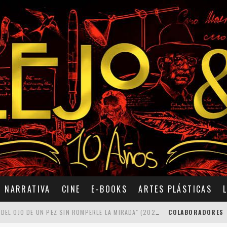
NARRATIVA
CINE
E-BOOKS
ARTES PLÁSTICAS
7 POEMAS DE "CÓMO SE QUITA EL ANZUELO DEL OJO DE UN PEZ SIN ROMPERLE LA MIRADA" (2025), DE ANA LISSARDY
COLABORADORES