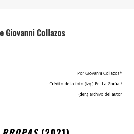
" (2025), DE ROMINA SILMAN
 ALONSO RABÍ
SPIDE
e Giovanni Collazos
Por Giovanni Collazos*
Crédito de la foto (izq.) Ed. La Garúa /
(der.) archivo del autor
E
RROPAS
(2021),