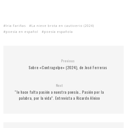
Iria Fariñas
La nieve brota en cautiverio (2024)
poesía en español
poesía española
Previous
Sobre «Contragolpe» (2024), de José Ferreras
Next
“le hace falta pasión a nuestra poesía… Pasión por la
palabra, por la vida”. Entrevista a Ricardo Aleixo