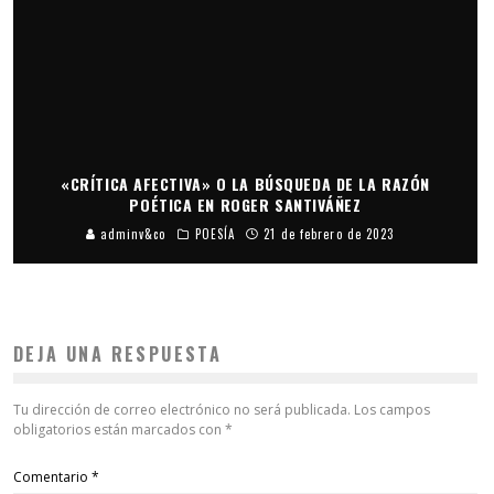
«CRÍTICA AFECTIVA» O LA BÚSQUEDA DE LA RAZÓN
POÉTICA EN ROGER SANTIVÁÑEZ
adminv&co
POESÍA
21 de febrero de 2023
DEJA UNA RESPUESTA
Tu dirección de correo electrónico no será publicada.
Los campos
obligatorios están marcados con
*
Comentario
*