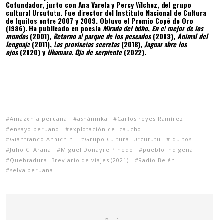
Cofundador, junto con Ana Varela y Percy Vílchez, del grupo
cultural Urcututu. Fue director del Instituto Nacional de Cultura
de Iquitos entre 2007 y 2009. Obtuvo el Premio Copé de Oro
(1986). Ha publicado en poesía
Mirada del búho
,
En el mejor de los
mundos
(2001),
Retorno al parque de los pescados
(2003),
Animal del
lenguaje
(2011),
Las provincias secretas
(2018),
Jaguar abre los
ojos
(2020) y
Ukamara. Ojo de serpiente
(2022).
Amazonía peruana
asháninka
Carlos reyes Ramírez
ensayo peruano
explotación del caucho
Gianfranco Annichini
Grupo Cultural Urcututu
Iquitos
Julio C. Arana
Miguel Donayre Pinedo
pueblo indígena
Quebradura. Breviario de viajes (2021)
Radio Belén
selva peruana