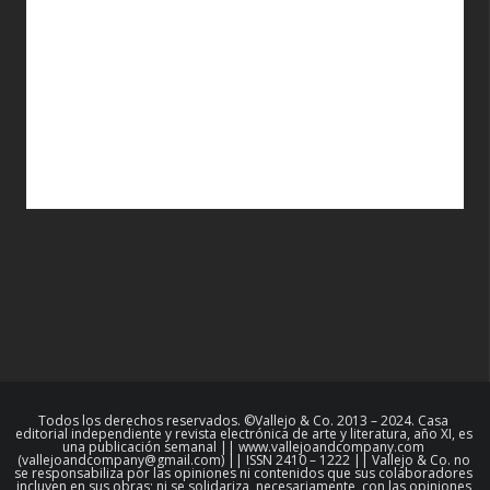
Todos los derechos reservados. ©Vallejo & Co. 2013 – 2024. Casa
editorial independiente y revista electrónica de arte y literatura, año XI, es
una publicación semanal || www.vallejoandcompany.com
(vallejoandcompany@gmail.com) || ISSN 2410 – 1222 || Vallejo & Co. no
se responsabiliza por las opiniones ni contenidos que sus colaboradores
incluyen en sus obras; ni se solidariza, necesariamente, con las opiniones