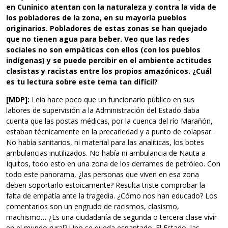
en Cuninico atentan con la naturaleza y contra la vida de
los pobladores de la zona, en su mayoría pueblos
originarios. Pobladores de estas zonas se han quejado
que no tienen agua para beber. Veo que las redes
sociales no son empáticas con ellos (con los pueblos
indígenas) y se puede percibir en el ambiente actitudes
clasistas y racistas entre los propios amazónicos. ¿Cuál
es tu lectura sobre este tema tan difícil?
[MDP]:
Leía hace poco que un funcionario público en sus
labores de supervisión a la Administración del Estado daba
cuenta que las postas médicas, por la cuenca del río Marañón,
estaban técnicamente en la precariedad y a punto de colapsar.
No había sanitarios, ni material para las analíticas, los botes
ambulancias inutilizados. No había ni ambulancia de Nauta a
Iquitos, todo esto en una zona de los derrames de petróleo. Con
todo este panorama, ¿las personas que viven en esa zona
deben soportarlo estoicamente? Resulta triste comprobar la
falta de empatía ante la tragedia. ¿Cómo nos han educado? Los
comentarios son un engrudo de racismos, clasismo,
machismo… ¿Es una ciudadanía de segunda o tercera clase vivir
en el mundo rural? Uno se queda espantado. El Estado, las