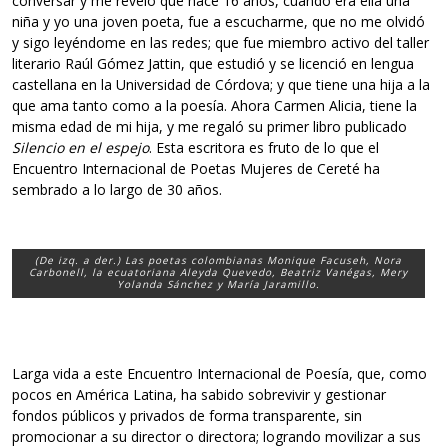
conversar y me reveló que hace 16 años, cuando era ella una
niña y yo una joven poeta, fue a escucharme, que no me olvidó
y sigo leyéndome en las redes; que fue miembro activo del taller
literario Raúl Gómez Jattin, que estudió y se licenció en lengua
castellana en la Universidad de Córdova; y que tiene una hija a la
que ama tanto como a la poesía. Ahora Carmen Alicia, tiene la
misma edad de mi hija, y me regaló su primer libro publicado
Silencio en el espejo
. Esta escritora es fruto de lo que el
Encuentro Internacional de Poetas Mujeres de Cereté ha
sembrado a lo largo de 30 años.
(De izq. a der.) Las poetas colombianas Monique Facuseh, Nora
Carbonell, la ecuatoriana Aleyda Quevedo, Beatriz Vanégas, Mery
Yolanda Sánchez y María Jaramillo.
Larga vida a este Encuentro Internacional de Poesía, que, como
pocos en América Latina, ha sabido sobrevivir y gestionar
fondos públicos y privados de forma transparente, sin
promocionar a su director o directora; logrando movilizar a sus