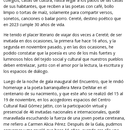
colegios, casas de cultura, hasta llegar a los patios de las casas
de sus habitantes, que reciben a las poetas con café, bollo
limpio o tortas de maíz, solamente para compartir versos,
sonetos, canciones o bailar porro. Cereté, destino poético que
en 2023 cumple 30 años de vida.
He tenido el placer literario de viajar dos veces a Cereté; de ser
invitada en dos ocasiones, la primera fue hace 16 años, y la
segunda en noviembre pasado, y en las dos ocasiones, he
podido constatar que la poesía es uno de los más fuertes y
luminosos hilos del tejido social y cultural que nuestros pueblos
deben entrelazar, junto con el amor por la lectura, la escritura y
los espacios de diálogo.
Luego de la noche de gala inaugural del Encuentro, que le rindió
homenaje a la poeta barranquillera Meira DelMar en el
centenario de su nacimiento, y que este año se realizó del 15 al
19 de noviembre, en los acogedores espacios del Centro
Cultural Raúl Gómez Jattin, con la participación virtual y
presencial de 46 invitadas nacionales e internacionales, quedé
maravillada escuchando la fuerza de una joven poeta cereteana,
me refiero a Carmen Alicia Pérez. Después de la Gala, pudimos