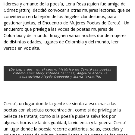
lideresa y amante de la poesía, Lena Reza (quien fue amiga de
Gómez Jattin), decidió convocar a otras mujeres lectoras, que se
convirtieron en la legión de los ángeles clandestinos, para
gestionar juntas, el Encuentro de Mujeres Poetas de Cereté. Un
encuentro que privilegia las voces de poetas mujeres de
Colombia y del mundo. Imaginen varias noches donde mujeres
de distintas edades, lugares de Colombia y del mundo, leen
versos en voz alta.
(De izq. a der.: en el centro histórico de Cereté las poetas
colombianas Mery Yolanda Sánchez, Angelita Acero, la
ecuatoriana Aleyda Quevedo y María Jaramillo.
Cereté, un lugar donde la gente se sienta a escuchar a las
poetas con absoluta concentración, como si de privilegiar la
belleza se tratara; como si la poesía pudiera salvarlos por
algunas horas de la desigualdad, la violencia y la guerra. Cereté
un lugar donde la poesía recorre auditorios, salas, escuelas y