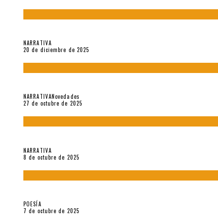
El espíritu de los signos en el «Maldito Hippie comunista» (201
NARRATIVA
20 de diciembre de 2025
Trabajo interno: Radiografía de un futbolista que nunca debut
NARRATIVA
Novedades
27 de octubre de 2025
«Coreografía para trenzas solas» (2025). Entrevista a Teresa 
NARRATIVA
8 de octubre de 2025
Elvira Hernández, poeta nómade
POESÍA
7 de octubre de 2025