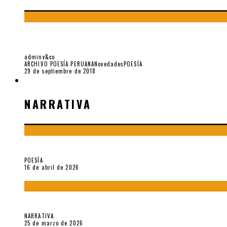
LA EVIDENCIA DEL RITMO: ALGUNAS CARTAS D
adminv&co
ARCHIVO POESÍA PERUANA
Novedades
POESÍA
29 de septiembre de 2018
NARRATIVA
NARRATIVA
¡Gracias y adiós!, «Vallejo & Co.» se despide
POESÍA
16 de abril de 2026
Sobre «Apartamentos Géminis» (2026), de Julio Hardisson
NARRATIVA
25 de marzo de 2026