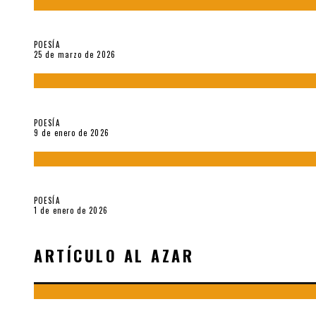
Sobre «Prosas minúsculas» (2025), de Alonso Rabí
POESÍA
25 de marzo de 2026
5 poemas de «Música imprecisa» (2025), de Néstor Mux
POESÍA
9 de enero de 2026
Fragmentos de «Hoy no hay tiempo para la eternidad (2024), d
POESÍA
1 de enero de 2026
ARTÍCULO AL AZAR