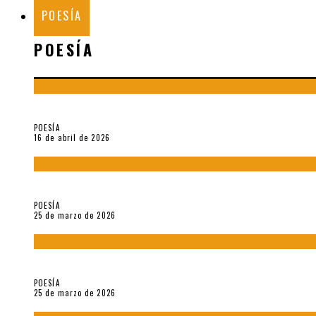
POESÍA
POESÍA
¡Gracias y adiós!, «Vallejo & Co.» se despide
POESÍA
16 de abril de 2026
7 poemas de «Cómo se quita el anzuelo del ojo de un pez sin r
POESÍA
25 de marzo de 2026
5 poemas de «Nunca de mí tu espejismo» (2025), de Romina Si
POESÍA
25 de marzo de 2026