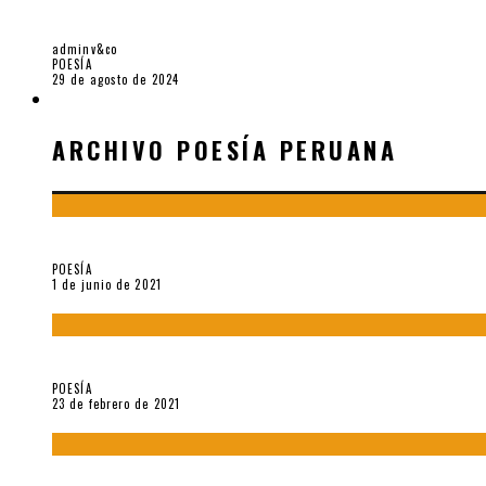
5 POEMAS DE «Y POR EJEMPLO» (2024), DE 
adminv&co
POESÍA
29 de agosto de 2024
ARCHIVO POESÍA PERUANA
ARCHIVO POESÍA PERUANA
¿Y si la carta más famosa de César Vallejo no fuese exactament
POESÍA
1 de junio de 2021
«Trilce» y Otilia Villanueva Gonzales
POESÍA
23 de febrero de 2021
Carmen Ollé en Hora Zero y otras instantáneas del recuerdo