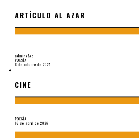
ARTÍCULO AL AZAR
LLÁMALA: UNA POESÍA DE LA ESCUCHA Y DEL
adminv&co
POESÍA
8 de octubre de 2024
CINE
CINE
¡Gracias y adiós!, «Vallejo & Co.» se despide
POESÍA
16 de abril de 2026