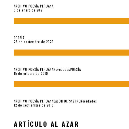
ARCHIVO POESÍA PERUANA
5 de enero de 2021
El doctorado de César Vallejo
POESÍA
26 de noviembre de 2020
Yo no pido postales sino cassettes de Lou Reed (Parte II)
ARCHIVO POESÍA PERUANA
Novedades
POESÍA
15 de octubre de 2019
Yo no pido postales sino cassettes de Lou Reed (Parte I)
ARCHIVO POESÍA PERUANA
CAJÓN DE SASTRE
Novedades
12 de septiembre de 2019
ARTÍCULO AL AZAR