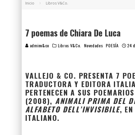
Inicio
Libros V&Co.
5 POEMAS DE "NUNCA DE MÍ TU ESPEJISMO
SOBRE "PROSAS MINÚSCULAS" (2025), DE
¡GRACIAS Y ADIÓS!, "VALLEJO & CO." SE DE
7 poemas de Chiara De Luca
adminv&co
Libros V&Co.
Novedades
POESÍA
24 
VALLEJO & CO. PRESENTA 7 PO
TRADUCTORA Y EDITORA ITALIA
PERTENECEN A SUS POEMARIO
(2008),
ANIMALI PRIMA DEL D
ALFABETO DELL’INVISIBILE
, E
ITALIANO.