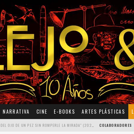
NARRATIVA
CINE
E-BOOKS
ARTES PLÁSTICAS
7 POEMAS DE "CÓMO SE QUITA EL ANZUELO DEL OJO DE UN PEZ SIN ROMPERLE LA MIRADA" (2025), DE ANA LISSARDY
COLABORADORES