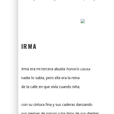
IRMA
Irma era mi tercera abuela
honoris causa
nadie lo sabía, pero ella era la reina
de la calle en que vivía cuando niña;
con su cintura fina y sus caderas danzando
sus piernas de juncos y los lirios de sus dientes