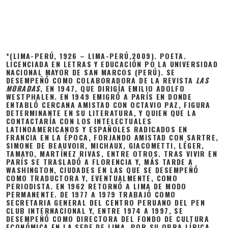
*(LIMA-PERÚ, 1926 – LIMA-PERÚ,2009). POETA.
LICENCIADA EN LETRAS Y EDUCACIÓN PO LA UNIVERSIDAD
NACIONAL MAYOR DE SAN MARCOS (PERÚ). SE
DESEMPEÑÓ COMO COLABORADORA DE LA REVISTA
LAS
MORADAS
, EN 1947, QUE DIRIGÍA EMILIO ADOLFO
WESTPHALEN. EN 1949 EMIGRÓ A PARÍS EN DONDE
ENTABLÓ CERCANA AMISTAD CON OCTAVIO PAZ, FIGURA
DETERMINANTE EN SU LITERATURA, Y QUIEN QUE LA
CONTACTARÍA CON LOS INTELECTUALES
LATINOAMERICANOS Y ESPAÑOLES RADICADOS EN
FRANCIA EN LA ÉPOCA, FORJANDO AMISTAD CON SARTRE,
SIMONE DE BEAUVOIR, MICHAUX, GIACOMETTI, LÉGER,
TAMAYO, MARTÍNEZ RIVAS, ENTRE OTROS. TRAS VIVIR EN
PARÍS SE TRASLADÓ A FLORENCIA Y, MÁS TARDE A
WASHINGTON, CIUDADES EN LAS QUE SE DESEMPEÑÓ
COMO TRADUCTORA Y, EVENTUALMENTE, COMO
PERIODISTA. EN 1962 RETORNÓ A LIMA DE MODO
PERMANENTE. DE 1977 A 1979 TRABAJÓ COMO
SECRETARIA GENERAL DEL CENTRO PERUANO DEL PEN
CLUB INTERNACIONAL Y, ENTRE 1974 A 1997, SE
DESEMPEÑÓ COMO DIRECTORA DEL FONDO DE CULTURA
ECONÓMICA EN LA SEDE DE LIMA. POR SU OBRA LÍRICA,