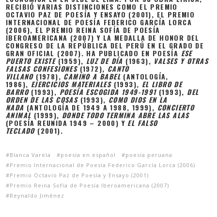
RECIBIÓ VARIAS DISTINCIONES COMO EL PREMIO
OCTAVIO PAZ DE POESÍA Y ENSAYO (2001), EL PREMIO
INTERNACIONAL DE POESÍA FEDERICO GARCÍA LORCA
(2006), EL PREMIO REINA SOFÍA DE POESÍA
IBEROAMERICANA (2007) Y LA MEDALLA DE HONOR DEL
CONGRESO DE LA REPÚBLICA DEL PERÚ EN EL GRADO DE
GRAN OFICIAL (2007). HA PUBLICADO EN POESÍA
ESE
PUERTO EXISTE
(1959),
LUZ DE DÍA
(1963),
VALSES Y OTRAS
FALSAS CONFESIONES
(1972),
CANTO
VILLANO
(1978),
CAMINO A BABEL
(ANTOLOGÍA,
1986),
EJERCICIOS MATERIALES
(1993),
EL LIBRO DE
BARRO
(1993),
POESÍA ESCOGIDA 1949-1991
(1993),
DEL
ORDEN DE LAS COSAS
(1993),
COMO DIOS EN LA
NADA
(ANTOLOGÍA DE 1949 A 1988, 1999),
CONCIERTO
ANIMAL
(1999),
DONDE TODO TERMINA ABRE LAS ALAS
(POESÍA REUNIDA 1949 – 2000) Y
EL FALSO
TECLADO
(2001).
Blanca Varela
poesía en español
poesía peruana
Premio Internacional de Poesía Federico García Lorca (2006)
Premio Octavio Paz de Poesía y Ensayo (2001)
Premio Reina Sofía de Poesía Iberoamericana (2007)
Reynaldo Jiménez