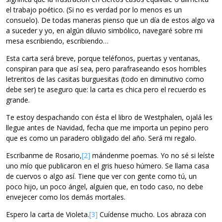
el trabajo poético. (Si no es verdad por lo menos es un
consuelo). De todas maneras pienso que un día de estos algo va
a suceder y yo, en algún diluvio simbólico, navegaré sobre mi
mesa escribiendo, escribiendo…
Esta carta será breve, porque teléfonos, puertas y ventanas,
conspiran para que así sea, pero parafraseando esos horribles
letreritos de las casitas burguesitas (todo en diminutivo como
debe ser) te aseguro que: la carta es chica pero el recuerdo es
grande.
Te estoy despachando con ésta el libro de Westphalen, ojalá les
llegue antes de Navidad, fecha que me importa un pepino pero
que es como un paradero obligado del año. Será mi regalo.
Escríbanme de Rosario,
[2]
mándenme poemas. Yo no sé si leíste
uno mío que publicaron en el gris hueso húmero. Se llama casa
de cuervos o algo así. Tiene que ver con gente como tú, un
poco hijo, un poco ángel, alguien que, en todo caso, no debe
envejecer como los demás mortales.
Espero la carta de Violeta.
[3]
Cuídense mucho. Los abraza con