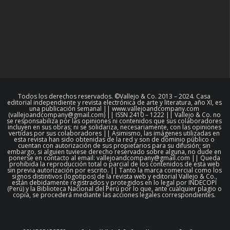
Todos los derechos reservados. ©Vallejo & Co. 2013 – 2024. Casa
editorial independiente y revista electrónica de arte y literatura, año XI, es
una publicación semanal || www.vallejoandcompany.com
(vallejoandcompany@gmail.com) || ISSN 2410 – 1222 || Vallejo & Co. no
se responsabiliza por las opiniones ni contenidos que sus colaboradores
incluyen en sus obras; ni se solidariza, necesariamente, con las opiniones
vertidas por sus colaboradores || Asimismo, las imágenes utilizadas en
esta revista han sido obtenidas de la red y son de dominio público o
cuentan con autorización de sus propietarios para su difusión; sin
embargo, si alguien tuviese derecho reservado sobre alguna, no dude en
ponerse en contacto al email: vallejoandcompany@gmail.com || Queda
prohibida la reproducción total o parcial de los contenidos de esta web
sin previa autorización por escrito. || Tanto la marca comercial como los
signos distintivos (logotipos) de la revista web y editorial Vallejo & Co.,
están debidamente registrados y protegidos en lo legal por INDECOPI
(Perú) y la Biblioteca Nacional del Perú por lo que, ante cualquier plagio o
copia, se procederá mediante las acciones legales correspondientes.