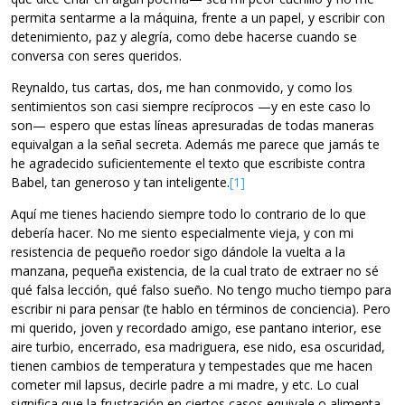
permita sentarme a la máquina, frente a un papel, y escribir con
detenimiento, paz y alegría, como debe hacerse cuando se
conversa con seres queridos.
Reynaldo, tus cartas, dos, me han conmovido, y como los
sentimientos son casi siempre recíprocos —y en este caso lo
son— espero que estas líneas apresuradas de todas maneras
equivalgan a la señal secreta. Además me parece que jamás te
he agradecido suficientemente el texto que escribiste contra
Babel, tan generoso y tan inteligente.
[1]
Aquí me tienes haciendo siempre todo lo contrario de lo que
debería hacer. No me siento especialmente vieja, y con mi
resistencia de pequeño roedor sigo dándole la vuelta a la
manzana, pequeña existencia, de la cual trato de extraer no sé
qué falsa lección, qué falso sueño. No tengo mucho tiempo para
escribir ni para pensar (te hablo en términos de conciencia). Pero
mi querido, joven y recordado amigo, ese pantano interior, ese
aire turbio, encerrado, esa madriguera, ese nido, esa oscuridad,
tienen cambios de temperatura y tempestades que me hacen
cometer mil lapsus, decirle padre a mi madre, y etc. Lo cual
significa que la frustración en ciertos casos equivale o alimenta