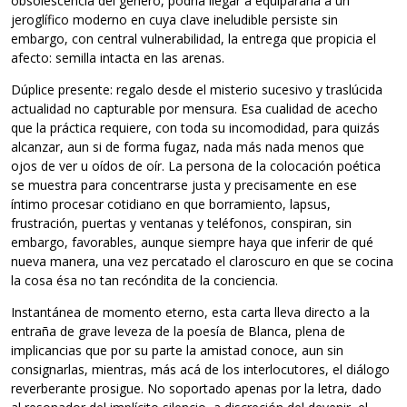
obsolescencia del género, podría llegar a equipararla a un
jeroglífico moderno en cuya clave ineludible persiste sin
embargo, con central vulnerabilidad, la entrega que propicia el
afecto: semilla intacta en las arenas.
Dúplice presente: regalo desde el misterio sucesivo y traslúcida
actualidad no capturable por mensura. Esa cualidad de acecho
que la práctica requiere, con toda su incomodidad, para quizás
alcanzar, aun si de forma fugaz, nada más nada menos que
ojos de ver u oídos de oír. La persona de la colocación poética
se muestra para concentrarse justa y precisamente en ese
íntimo procesar cotidiano en que borramiento, lapsus,
frustración, puertas y ventanas y teléfonos, conspiran, sin
embargo, favorables, aunque siempre haya que inferir de qué
nueva manera, una vez percatado el claroscuro en que se cocina
la cosa ésa no tan recóndita de la conciencia.
Instantánea de momento eterno, esta carta lleva directo a la
entraña de grave leveza de la poesía de Blanca, plena de
implicancias que por su parte la amistad conoce, aun sin
consignarlas, mientras, más acá de los interlocutores, el diálogo
reverberante prosigue. No soportado apenas por la letra, dado