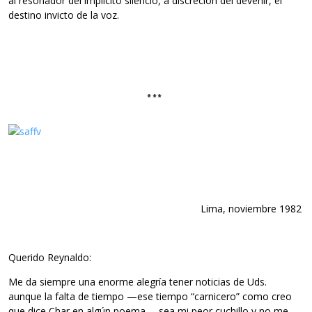
al resonador del implícito silencio, a discreción del devenir, el
destino invicto de la voz.
***
Lima, noviembre 1982
Querido Reynaldo:
Me da siempre una enorme alegría tener noticias de Uds.
aunque la falta de tiempo —ese tiempo “carnicero” como creo
que dice Char en algún poema— sea mi peor cuchillo y no me