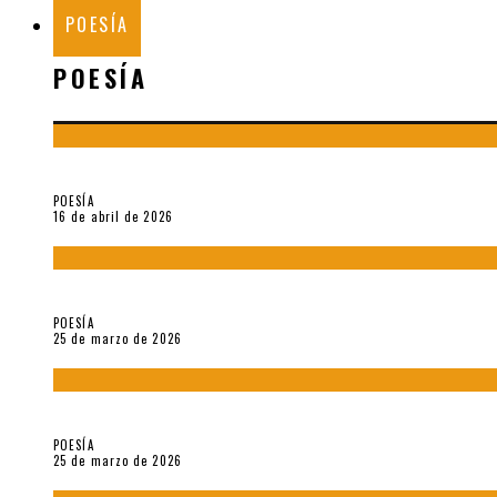
POESÍA
POESÍA
¡Gracias y adiós!, «Vallejo & Co.» se despide
POESÍA
16 de abril de 2026
7 poemas de «Cómo se quita el anzuelo del ojo de un pez sin r
POESÍA
25 de marzo de 2026
5 poemas de «Nunca de mí tu espejismo» (2025), de Romina Si
POESÍA
25 de marzo de 2026