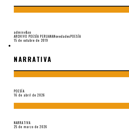
YO NO PIDO POSTALES SINO CASSETTES DE LOU
adminv&co
ARCHIVO POESÍA PERUANA
Novedades
POESÍA
15 de octubre de 2019
NARRATIVA
NARRATIVA
¡Gracias y adiós!, «Vallejo & Co.» se despide
POESÍA
16 de abril de 2026
Sobre «Apartamentos Géminis» (2026), de Julio Hardisson
NARRATIVA
25 de marzo de 2026