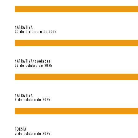
El espíritu de los signos en el «Maldito Hippie comunista» (201
NARRATIVA
20 de diciembre de 2025
Trabajo interno: Radiografía de un futbolista que nunca debut
NARRATIVA
Novedades
27 de octubre de 2025
«Coreografía para trenzas solas» (2025). Entrevista a Teresa 
NARRATIVA
8 de octubre de 2025
Elvira Hernández, poeta nómade
POESÍA
7 de octubre de 2025