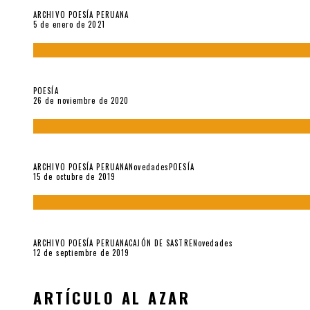
ARCHIVO POESÍA PERUANA
5 de enero de 2021
El doctorado de César Vallejo
POESÍA
26 de noviembre de 2020
Yo no pido postales sino cassettes de Lou Reed (Parte II)
ARCHIVO POESÍA PERUANA
Novedades
POESÍA
15 de octubre de 2019
Yo no pido postales sino cassettes de Lou Reed (Parte I)
ARCHIVO POESÍA PERUANA
CAJÓN DE SASTRE
Novedades
12 de septiembre de 2019
ARTÍCULO AL AZAR