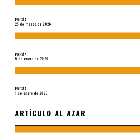
Sobre «Prosas minúsculas» (2025), de Alonso Rabí
POESÍA
25 de marzo de 2026
5 poemas de «Música imprecisa» (2025), de Néstor Mux
POESÍA
9 de enero de 2026
Fragmentos de «Hoy no hay tiempo para la eternidad (2024), d
POESÍA
1 de enero de 2026
ARTÍCULO AL AZAR