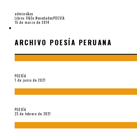
ISEL RIVERO O LA TRASLACIÓN DEL SENTIDO
adminv&co
Libros V&Co.
Novedades
POESÍA
15 de marzo de 2014
ARCHIVO POESÍA PERUANA
ARCHIVO POESÍA PERUANA
¿Y si la carta más famosa de César Vallejo no fuese exactament
POESÍA
1 de junio de 2021
«Trilce» y Otilia Villanueva Gonzales
POESÍA
23 de febrero de 2021
Carmen Ollé en Hora Zero y otras instantáneas del recuerdo