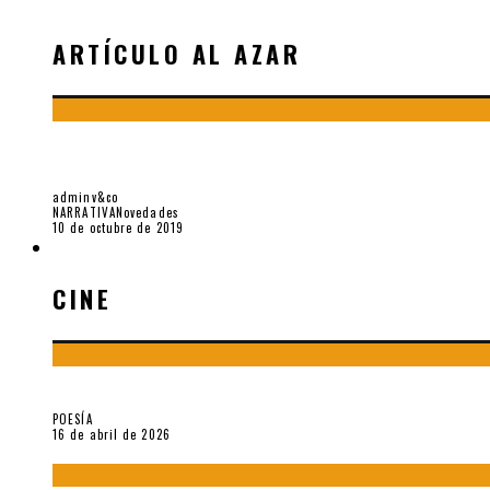
ARTÍCULO AL AZAR
«EL INMENSO DESVÍO» (2018). JUAN CARLOS
adminv&co
NARRATIVA
Novedades
10 de octubre de 2019
CINE
CINE
¡Gracias y adiós!, «Vallejo & Co.» se despide
POESÍA
16 de abril de 2026