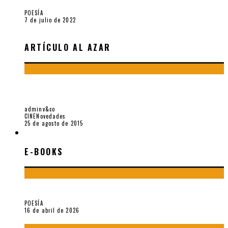
POESÍA
7 de julio de 2022
ARTÍCULO AL AZAR
LA HIJA DE LA LAGUNA (Y TODAS LAS HIJAS) DE TITO
CABELLOS, POR LUIS ENRIQUE MENDOZA
adminv&co
CINE
Novedades
25 de agosto de 2015
E-BOOKS
E-BOOKS
¡Gracias y adiós!, «Vallejo & Co.» se despide
POESÍA
16 de abril de 2026