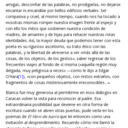
amigas, desconfiar de las palabras, no prodigarlas, no dejarse
encantar ni encandilar por bellos edificios verbales. Ser
compasiva y cruel, al mismo tiempo, cuando nos ha tocado a
nosotras mismas romper nuestra imagen frente al espejo y
con ello los mitos que sostienen nuestra condición de
madres, de amantes y de hijas para rehacer nuestras rotas
identidades. Así, la mayor deuda que podemos tener con esta
poeta es su riguroso ascetismo, su trato ético con las
palabras, y la libertad de atreverse a ver «más allá de las
cosas, de los objetos, de los gestos»; saber regresar de los
frecuentes viajes al fondo de sí misma («aquella región muy
delgada, muy peligrosa a veces» ―como le dijo a Edgar
O’Hara
[1]
), «con pequeños objetos, con restos extraños, con
fragmentos de cosas misteriosamente irreconocibles…».
Blanca fue muy generosa al permitirme en esos diálogos en
Caracas volver la vista para reconocer al padre. Esa
extraordinaria posibilidad que deviene en otra forma de
escritura cuando se abren otras puertas, pude verla en los
poemas de
El libro de barro
que leí entonces como una
invitación al desprendimiento. Recuerdo cómo me llamó la