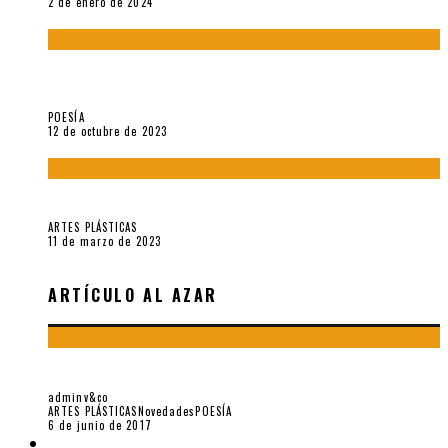
2 de enero de 2024
La creación artística en tiempos de la crisis climática, por
Sebastián Miranda Brenes
POESÍA
12 de octubre de 2023
Performance: «Cuerpx en Vela» (2023), de Germa Machuca
ARTES PLÁSTICAS
11 de marzo de 2023
ARTÍCULO AL AZAR
«POESÍA GRÁFICA» (2016) ESTACIÓN PERÚ
adminv&co
ARTES PLÁSTICAS
Novedades
POESÍA
6 de junio de 2017
LIBROS V&CO.