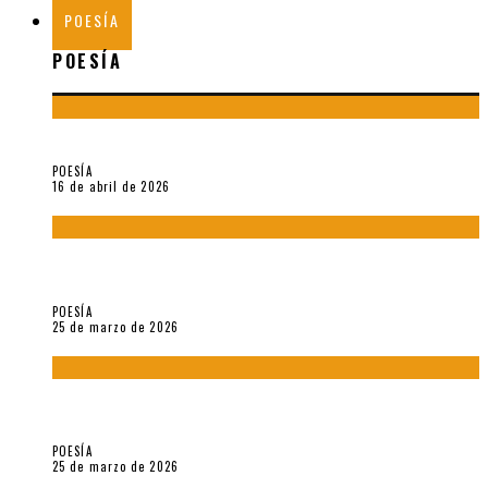
POESÍA
POESÍA
¡Gracias y adiós!, «Vallejo & Co.» se despide
POESÍA
16 de abril de 2026
7 poemas de «Cómo se quita el anzuelo del ojo de un pez sin
romperle la mirada» (2025), de Ana Lissardy
POESÍA
25 de marzo de 2026
5 poemas de «Nunca de mí tu espejismo» (2025), de Romina
Silman
POESÍA
25 de marzo de 2026