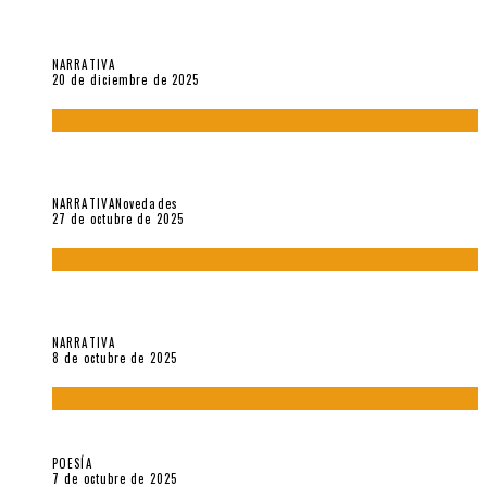
El espíritu de los signos en el «Maldito Hippie comunista»
(2018), de Edgar Lora
NARRATIVA
20 de diciembre de 2025
Trabajo interno: Radiografía de un futbolista que nunca
debutó en Primera
NARRATIVA
Novedades
27 de octubre de 2025
«Coreografía para trenzas solas» (2025). Entrevista a Teresa
Ruiz Rosas
NARRATIVA
8 de octubre de 2025
Elvira Hernández, poeta nómade
POESÍA
7 de octubre de 2025