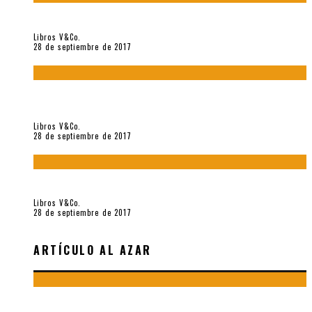
«Howl. Aullido» (2017), de Allen Ginsberg
Libros V&Co.
28 de septiembre de 2017
«Bodegón. Poemas recuperados 1973-1976» (2017), de
Enrique Verástegui
Libros V&Co.
28 de septiembre de 2017
«fe» (2016), de Bruno Pólack
Libros V&Co.
28 de septiembre de 2017
ARTÍCULO AL AZAR
“EN LAS MONTAÑAS DE LAS BRUMAS” (PARTE II, POESÍA