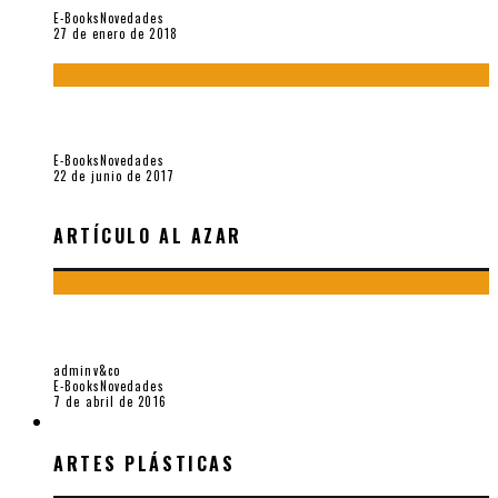
E-Books
Novedades
27 de enero de 2018
Jamás olvidados. Muestra de poesía búlgara reciente (Vallejo
& Co., 2017)
E-Books
Novedades
22 de junio de 2017
ARTÍCULO AL AZAR
IDENTIKIT. MUESTRA DE POESÍA ESPAÑOLA RECIENTE
(VALLEJO & CO., 2016)
adminv&co
E-Books
Novedades
7 de abril de 2016
ARTES PLÁSTICAS
ARTES PLÁSTICAS