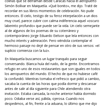
colinas que se derraman desde Caracas hacia el aeropuerto
Simón Bolívar en Maiquetía. «Qué bonito», me dijo. Traté de
recordar en sus libros momentos de celebración. No pude
entonces. El cielo, testigo de su feroz interpelación a un dios
muy cruel, parece cubrir con calma indiferencia aquel «oscuro
laberinto profundo» que puede ser la vida. Un cielo semejante
al de algunos de los poemas de su coterráneo y
contemporáneo Jorge Eduardo Eielson que leía entonces con
mucho interés y admiración. Pero viéndola contemplar el
hermoso paisaje no dejé de pensar en otro de sus versos: «el
suplicio comienza con la luz».
En Maiquetía buscamos un lugar tranquilo para seguir
conversando. Blanca huía del ruido, de la gente. Encontramos
refugio en uno de esos restaurantes que son iguales en todos
los aeropuertos del mundo. El hecho de que no hubiese café
la confundió. Mientras tomaba el refresco que pidió a cambio,
sacaba la cuenta de las horas que podía dormir y descansar
antes de salir al día siguiente para Chile atendiendo otra
invitación. Estaba cansada, la noche anterior había dormido
poco. Odiaba verse así, pálida, ojerosa. Cuando nos
despedimos, al fin, frente a la aduana, lo último que me dijo