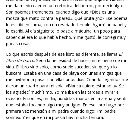
me da miedo caer en una retórica del horror, por decir algo.
Son poemas tremendos, cuando digo que «Dios es una
mosca que mato contra la pared». Qué bruta ¿no? Ese poema
lo escribí en cama, con un resfriado terrible. Agarré un papel y
lo escribí. Al día siguiente lo pasé a máquina, un poco para
saber qué era lo que había hecho. Y me gustó, le corregí muy
pocas cosas.
Lo que escribí después de ese libro es diferente, se llama
El
libro de barro
. Sentí la necesidad de hacer un recuento de mi
vida. El libro vino solo, como suele suceder, sin que yo lo
buscara. Estaba en una casa de playa con unas amigas que
me invitaron a pasar con ellas unos días. Cuando llegamos me
dieron un cuarto para mí sola: «Blanca quiere estar sola». Se
los agradecí muchísimo. Yo me iba en las tardes a mirar el
océano. Entonces, un día, hundí las manos en la arena y sentí
que estaba tocando algo muy antiguo. En ese libro hago por
primera vez mención a mi padre cuando digo: «mi padre
sonríe». Y es que en mi poesía hay mucha ternura.