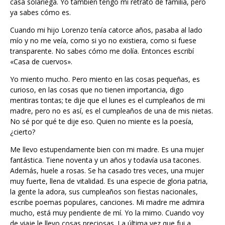
casa solariega. Yo también tengo mi retrato de familia, pero
ya sabes cómo es.
Cuando mi hijo Lorenzo tenía catorce años, pasaba al lado
mío y no me veía, como si yo no existiera, como si fuese
transparente. No sabes cómo me dolía. Entonces escribí
«Casa de cuervos».
Yo miento mucho. Pero miento en las cosas pequeñas, es
curioso, en las cosas que no tienen importancia, digo
mentiras tontas; te dije que el lunes es el cumpleaños de mi
madre, pero no es así, es el cumpleaños de una de mis nietas.
No sé por qué te dije eso. Quien no miente es la poesía,
¿cierto?
Me llevo estupendamente bien con mi madre. Es una mujer
fantástica. Tiene noventa y un años y todavía usa tacones.
Además, huele a rosas. Se ha casado tres veces, una mujer
muy fuerte, llena de vitalidad. Es una especie de gloria patria,
la gente la adora, sus cumpleaños son fiestas nacionales,
escribe poemas populares, canciones. Mi madre me admira
mucho, está muy pendiente de mí. Yo la mimo. Cuando voy
de viaje le llevo cosas preciosas. La última vez que fui a