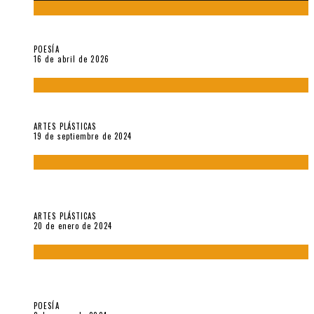
¡Gracias y adiós!, «Vallejo & Co.» se despide
POESÍA
16 de abril de 2026
Francis Bacon: notas de una entrevista con Peter Beard
ARTES PLÁSTICAS
19 de septiembre de 2024
Circunstancias y abnegaciones en una ciudad agrietada. En
“Estado Remanente/Una línea de vida”.
ARTES PLÁSTICAS
20 de enero de 2024
Sobre «Ese eco que une los ojos» (2023), de Silvia Goldman /
Esperanza Vives / Aldo Alcota
POESÍA