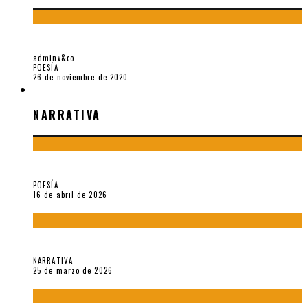
EL DOCTORADO DE CÉSAR VALLEJO
adminv&co
POESÍA
26 de noviembre de 2020
NARRATIVA
NARRATIVA
¡Gracias y adiós!, «Vallejo & Co.» se despide
POESÍA
16 de abril de 2026
Sobre «Apartamentos Géminis» (2026), de Julio Hardisson
NARRATIVA
25 de marzo de 2026