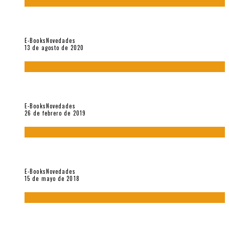
«El fakir confinado. Distante presencia del olvido». II
Coloquio (2020)
E-Books
Novedades
13 de agosto de 2020
Fuera del alcance de la memoria. [Antología poética 1998 –
2018], de Fabrício Marques
E-Books
Novedades
26 de febrero de 2019
“César Dávila. Distante presencia del olvido». Homenaje 100
años (Vallejo & Co., 2018)
E-Books
Novedades
15 de mayo de 2018
Con mi caracol y mi revólver. Muestra de poesía chilena
reciente (Vallejo & Co., 2018)