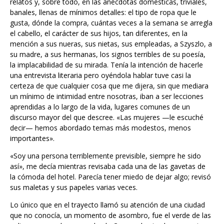
relatos y, sobre todo, en las anécdotas domésticas, triviales,
banales, llenas de mínimos detalles: el tipo de ropa que le
gusta, dónde la compra, cuántas veces a la semana se arregla
el cabello, el carácter de sus hijos, tan diferentes, en la
mención a sus nueras, sus nietas, sus empleadas, a Szyszlo, a
su madre, a sus hermanas, los signos terribles de su poesía,
la implacabilidad de su mirada. Tenía la intención de hacerle
una entrevista literaria pero oyéndola hablar tuve casi la
certeza de que cualquier cosa que me dijera, sin que mediara
un mínimo de intimidad entre nosotras, iban a ser lecciones
aprendidas a lo largo de la vida, lugares comunes de un
discurso mayor del que descree. «Las mujeres —le escuché
decir— hemos abordado temas más modestos, menos
importantes».
«Soy una persona terriblemente previsible, siempre he sido
así», me decía mientras revisaba cada una de las gavetas de
la cómoda del hotel. Parecía tener miedo de dejar algo; revisó
sus maletas y sus papeles varias veces.
Lo único que en el trayecto llamó su atención de una ciudad
que no conocía, un momento de asombro, fue el verde de las