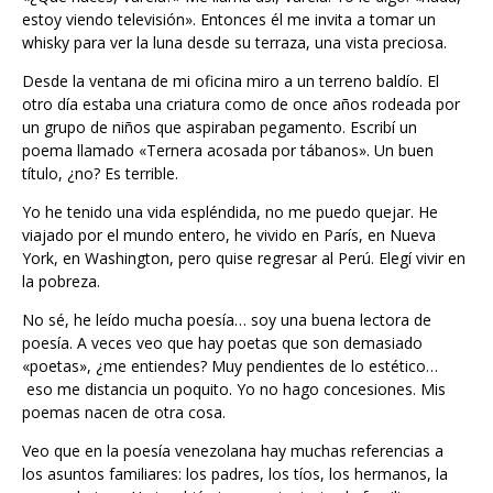
estoy viendo televisión». Entonces él me invita a tomar un
whisky para ver la luna desde su terraza, una vista preciosa.
Desde la ventana de mi oficina miro a un terreno baldío. El
otro día estaba una criatura como de once años rodeada por
un grupo de niños que aspiraban pegamento. Escribí un
poema llamado «Ternera acosada por tábanos». Un buen
título, ¿no? Es terrible.
Yo he tenido una vida espléndida, no me puedo quejar. He
viajado por el mundo entero, he vivido en París, en Nueva
York, en Washington, pero quise regresar al Perú. Elegí vivir en
la pobreza.
No sé, he leído mucha poesía… soy una buena lectora de
poesía. A veces veo que hay poetas que son demasiado
«poetas», ¿me entiendes? Muy pendientes de lo estético…
eso me distancia un poquito. Yo no hago concesiones. Mis
poemas nacen de otra cosa.
Veo que en la poesía venezolana hay muchas referencias a
los asuntos familiares: los padres, los tíos, los hermanos, la