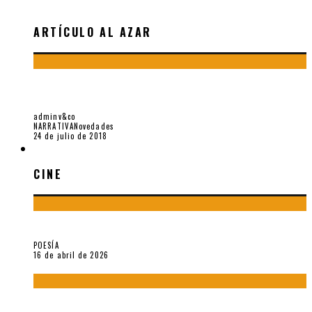
ARTÍCULO AL AZAR
LAS JERGAS Y LAS “JERMAS” DE LEONARDO AGUIRRE, POR
SARYBELL SANTIAGO
adminv&co
NARRATIVA
Novedades
24 de julio de 2018
CINE
CINE
¡Gracias y adiós!, «Vallejo & Co.» se despide
POESÍA
16 de abril de 2026
A propósito de The Pillow Book de Peter Greenaway