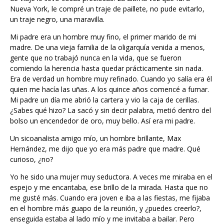
Nueva York, le compré un traje de paillete, no pude evitarlo,
un traje negro, una maravilla.
Mi padre era un hombre muy fino, el primer marido de mi
madre. De una vieja familia de la oligarquía venida a menos,
gente que no trabajó nunca en la vida, que se fueron
comiendo la herencia hasta quedar prácticamente sin nada.
Era de verdad un hombre muy refinado. Cuando yo salía era él
quien me hacía las uñas. A los quince años comencé a fumar.
Mi padre un día me abrió la cartera y vio la caja de cerillas.
¿Sabes qué hizo? La sacó y sin decir palabra, metió dentro del
bolso un encendedor de oro, muy bello. Así era mi padre.
Un sicoanalista amigo mío, un hombre brillante, Max
Hernández, me dijo que yo era más padre que madre. Qué
curioso, ¿no?
Yo he sido una mujer muy seductora. A veces me miraba en el
espejo y me encantaba, ese brillo de la mirada. Hasta que no
me gusté más. Cuando era joven e iba a las fiestas, me fijaba
en el hombre más guapo de la reunión, y ¿puedes creerlo?,
enseguida estaba al lado mío y me invitaba a bailar. Pero