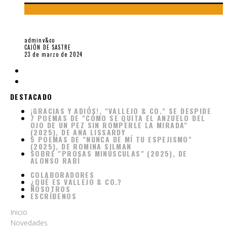
JULIA, UN FESTIVAL, UN AMOR: LA POESÍA Y ESTA EPÍSTOLA
adminv&co
CAJÓN DE SASTRE
23 de marzo de 2024
DESTACADO
¡GRACIAS Y ADIÓS!, "VALLEJO & CO." SE DESPIDE
7 POEMAS DE "CÓMO SE QUITA EL ANZUELO DEL
OJO DE UN PEZ SIN ROMPERLE LA MIRADA"
(2025), DE ANA LISSARDY
5 POEMAS DE "NUNCA DE MÍ TU ESPEJISMO"
(2025), DE ROMINA SILMAN
SOBRE "PROSAS MINÚSCULAS" (2025), DE
ALONSO RABÍ
COLABORADORES
¿QUÉ ES VALLEJO & CO.?
NOSOTROS
ESCRÍBENOS
Inicio
Novedades