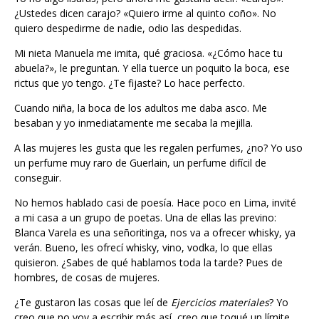
¿Ustedes dicen carajo? «Quiero irme al quinto coño». No
quiero despedirme de nadie, odio las despedidas.
Mi nieta Manuela me imita, qué graciosa. «¿Cómo hace tu
abuela?», le preguntan. Y ella tuerce un poquito la boca, ese
rictus que yo tengo. ¿Te fijaste? Lo hace perfecto.
Cuando niña, la boca de los adultos me daba asco. Me
besaban y yo inmediatamente me secaba la mejilla.
A las mujeres les gusta que les regalen perfumes, ¿no? Yo uso
un perfume muy raro de Guerlain, un perfume difícil de
conseguir.
No hemos hablado casi de poesía. Hace poco en Lima, invité
a mi casa a un grupo de poetas. Una de ellas las previno:
Blanca Varela es una señoritinga, nos va a ofrecer whisky, ya
verán. Bueno, les ofrecí whisky, vino, vodka, lo que ellas
quisieron. ¿Sabes de qué hablamos toda la tarde? Pues de
hombres, de cosas de mujeres.
¿Te gustaron las cosas que leí de
Ejercicios materiales
? Yo
creo que no voy a escribir más así, creo que toqué un límite,