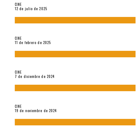
CINE
12 de julio de 2025
Sobre «Come and See» (1985), película de Elem Klimov
CINE
11 de febrero de 2025
Sobre Gena Rowlands y Alain Delon
CINE
7 de diciembre de 2024
Sobre «Akira» (1988), película de Katsuhiro Ôtomo
CINE
19 de noviembre de 2024
Sobre «Cartografía de lo invisible» (2021). Entrevista a
Robert Baca Oviedo