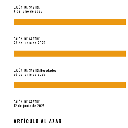
CAJÓN DE SASTRE
4 de julio de 2025
El hombre que vino del mar, por Maurizio Medo
CAJÓN DE SASTRE
28 de junio de 2025
«Morivivencias»: balas y flores en un mismo corazón
CAJÓN DE SASTRE
Novedades
26 de junio de 2025
Roger Santiváñez y el recuerdo de una guerra
CAJÓN DE SASTRE
12 de junio de 2025
ARTÍCULO AL AZAR