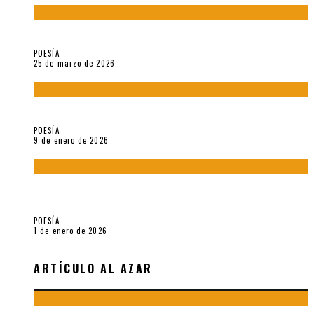
Sobre «Prosas minúsculas» (2025), de Alonso Rabí
POESÍA
25 de marzo de 2026
5 poemas de «Música imprecisa» (2025), de Néstor Mux
POESÍA
9 de enero de 2026
Fragmentos de «Hoy no hay tiempo para la eternidad (2024),
de María Mascheroni
POESÍA
1 de enero de 2026
ARTÍCULO AL AZAR