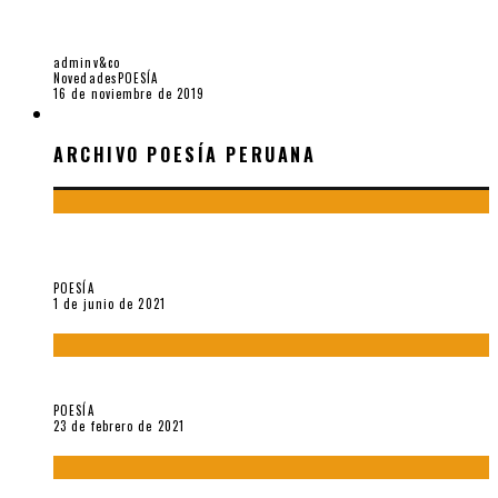
SOBRE «CANCIONES DE CUNA PARA MI MADRE» (2019), DE
CARLA CHINSKI + 3+1 POEMAS
adminv&co
Novedades
POESÍA
16 de noviembre de 2019
ARCHIVO POESÍA PERUANA
ARCHIVO POESÍA PERUANA
¿Y si la carta más famosa de César Vallejo no fuese
exactamente suya?
POESÍA
1 de junio de 2021
«Trilce» y Otilia Villanueva Gonzales
POESÍA
23 de febrero de 2021