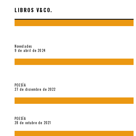
LIBROS V&CO.
«La poesía en la vida y en la obra de Sebastián Salazar», por
Emilio A. Westphalen
Novedades
9 de abril de 2024
5 poemas de «Jardín mecánico» (2022), de Luis Alonso Cruz
Álvarez
POESÍA
27 de diciembre de 2022
Carlos Germán Belli. Un punto incandescente
POESÍA
28 de octubre de 2021