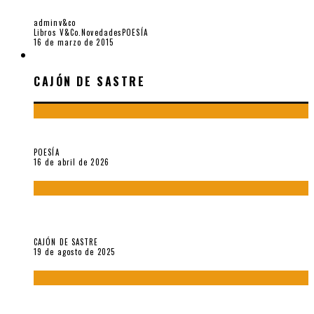
CHINA), POR RICARDO SILVA-SANTISTEBAN
adminv&co
Libros V&Co.
Novedades
POESÍA
16 de marzo de 2015
CAJÓN DE SASTRE
CAJÓN DE SASTRE
¡Gracias y adiós!, «Vallejo & Co.» se despide
POESÍA
16 de abril de 2026
“Variaciones sobre el derecho a guardar silencio” (inédito),
de Anne Carson
CAJÓN DE SASTRE
19 de agosto de 2025
El reino sin soberanía del metarrelato occidental, por Ana
Arzoumanian