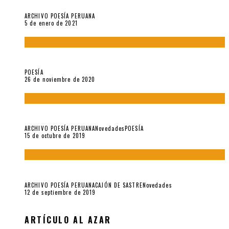
Carmen Ollé en Hora Zero y otras instantáneas del recuerdo
ARCHIVO POESÍA PERUANA
5 de enero de 2021
El doctorado de César Vallejo
POESÍA
26 de noviembre de 2020
Yo no pido postales sino cassettes de Lou Reed (Parte II)
ARCHIVO POESÍA PERUANA
Novedades
POESÍA
15 de octubre de 2019
Yo no pido postales sino cassettes de Lou Reed (Parte I)
ARCHIVO POESÍA PERUANA
CAJÓN DE SASTRE
Novedades
12 de septiembre de 2019
ARTÍCULO AL AZAR