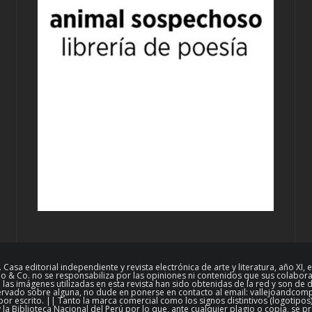
Casa editorial independiente y revista electrónica de arte y literatura, año 
 & Co. no se responsabiliza por las opiniones ni contenidos que sus colaborad
las imágenes utilizadas en esta revista han sido obtenidas de la red y son de
reservado sobre alguna, no dude en ponerse en contacto al email: vallejoandc
por escrito. || Tanto la marca comercial como los signos distintivos (logotipos)
y la Biblioteca Nacional del Perú por lo que, ante cualquier plagio o copia, se