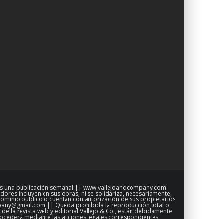
XI, es una publicación semanal || www.vallejoandcompany.com
ores incluyen en sus obras; ni se solidariza, necesariamente,
 dominio público o cuentan con autorización de sus propietarios
ompany@gmail.com || Queda prohibida la reproducción total o
 de la revista web y editorial Vallejo & Co., están debidamente
 procederá mediante las acciones legales correspondientes.