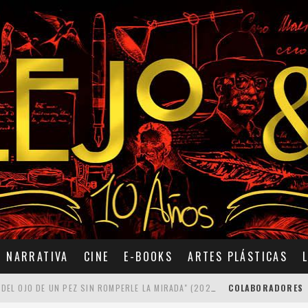
NARRATIVA
CINE
E-BOOKS
ARTES PLÁSTICAS
7 POEMAS DE "CÓMO SE QUITA EL ANZUELO DEL OJO DE UN PEZ SIN ROMPERLE LA MIRADA" (2025), DE ANA LISSARDY
COLABORADORES