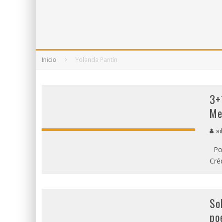
5 POEMAS DE "NUNCA DE MÍ TU ESPEJISMO
SOBRE "PROSAS MINÚSCULAS" (2025), DE
¡GRACIAS Y ADIÓS!, "VALLEJO & CO." SE DE
Inicio
Yolanda Pantín
3+
Me
ad
Poe
Créd
So
po