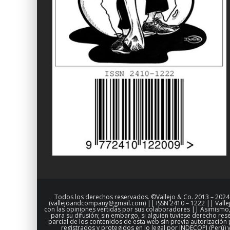
Todos los derechos reservados. ©Vallejo & Co. 2013 – 2024. 
(vallejoandcompany@gmail.com) || ISSN 2410 – 1222 || Vallejo
con las opiniones vertidas por sus colaboradores || Asimismo, 
para su difusión; sin embargo, si alguien tuviese derecho 
parcial de los contenidos de esta web sin previa autorización 
registrados y protegidos en lo legal por INDECOPI (Perú) 