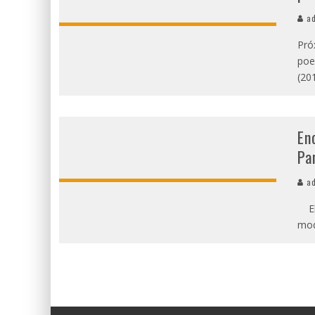
ad
Pró
poe
(20
En
Pa
ad
El 
mod