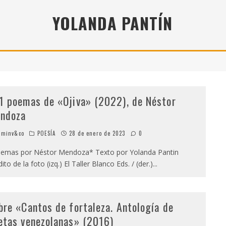
" (2025), DE ROMINA SILMAN
YOLANDA PANTÍN
 ALONSO RABÍ
SPIDE
1 poemas de «Ojiva» (2022), de Néstor
ndoza
minv&co
POESÍA
28 de enero de 2023
0
mas por Néstor Mendoza* Texto por Yolanda Pantin
ito de la foto (izq.) El Taller Blanco Eds. / (der.)
...
bre «Cantos de fortaleza. Antología de
etas venezolanas» (2016)