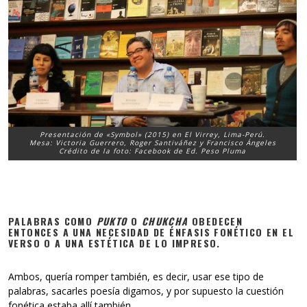
Presentación de «Symbol» (2015) en El Virrey, Lima-Perú.
Mesa: Victoria Guerrero, Roger Santiváñez y Francisco Ángeles
Crédito de la foto: Facebook de Ed. Peso Pluma
PALABRAS COMO
PUKTO
O
CHUKCHA
OBEDECEN
ENTONCES A UNA NECESIDAD DE ÉNFASIS FONÉTICO EN EL
VERSO O A UNA ESTÉTICA DE LO IMPRESO.
Ambos, quería romper también, es decir, usar ese tipo de
palabras, sacarles poesía digamos, y por supuesto la cuestión
fonética estaba allí también.