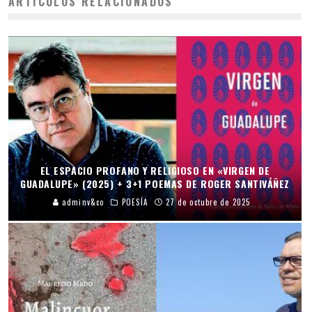
ARTÍCULOS RELACIONADOS
EL ESPACIO PROFANO Y RELIGIOSO EN «VIRGEN DE
GUADALUPE» (2025) + 3+1 POEMAS DE ROGER SANTIVÁÑEZ
adminv&co
POESÍA
27 de octubre de 2025