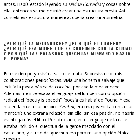
antes. Había estado leyendo
La Divina Comedia
y cosas sobre
ella, entonces se me ocurrió crear una estructura previa. Así
concebí esa estructura numérica, quería crear una simetría.
¿POR QUÉ LA MEDIANOCHE? ¿POR QUÉ EL LUMPEN?
¿POR QUÉ ESA MUJER QUE SE CONFUNDE CON LA CIUDAD
Y POR QUÉ LAS PALABRAS QUECHUAS MIGRANDO HASTA
EL POEMA?
En ese tiempo yo vivía a salto de mata. Sobrevivía con mis
colaboraciones periodísticas. Vivía una bohemia salvaje que
incluía la pasta básica de cocaína, por eso la medianoche.
Además me interesaba el lenguaje del lumpen como opción
radical del “poetry is speech”, ‘poesía es habla’ de Pound. Y esa
mujer, la musa que inspiró
Symbol
, era una jovencita con la que
mantenía una extraña relación, sin ella, sin esa pasión, no habría
escrito jamás el libro. Por otro lado, en el lenguaje de la calle
estaba incluido el quechua de la gente mezclado con el
castellano, y el uso del quechua era para mí una opción étnica
también.