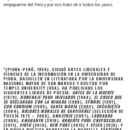
empaparme del Perú y por eso trato de ir todos los
years.
*(
PIURA-PERÚ, 1956). SIGUIÓ ARTES LIBERALES Y
CIENCIAS DE LA INFORMACIÓN EN LA UNIVERSIDAD DE
PIURA. BACHILLER EN LITERATURA POR LA UNIVERSIDAD
NACIONAL MAYOR DE SAN MARCOS Y DOCTOR POR
TEMPLE UNIVERSITY (USA). HA PUBLICADO LOS
SIGUIENTES LIBROS DE POESÍA:
ANTES DE LA MUERTE
(1979),
HOMENAJE PARA INICIADOS
(1984),
EL CHICO QUE
SE DECLARABA CON LA MIRADA
(1988),
SYMBOL
(1991),
COR CORDIUM
(1995),
SANTA MARÍA
(2002),
EUCARISTÍA
(2004),
DOLORES MORALES DE SANTIVÁÑEZ
(SELECCIÓN DE
POESÍA 1975 – 2005),
AMASTRIS
(2007),
LABRANDA
(2008),
AMARANTH
(2010),
ROBERTS POOL CREPÚSCULOS
(2011),
VIRTÚ
(2013),
NEW PORT
(2015) Y
SYLVA
(2015). Y
EN PROSA POÉTICA NARRATIVA LA NOUVELLE
SANTÍSIMA