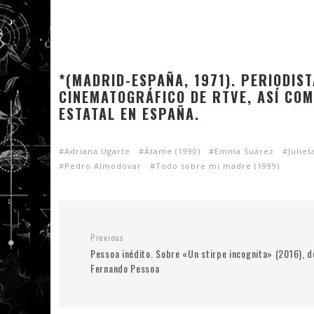
*(MADRID-ESPAÑA, 1971). PERIODIS
CINEMATOGRÁFICO DE RTVE, ASÍ CO
ESTATAL EN ESPAÑA.
Adriana Ugarte
Átame (1990)
Emma Suárez
Juliet
Pedro Almodóvar
Todo sobre mi madre (1999)
Previous
Pessoa inédito. Sobre «Un stirpe incognita» (2016), d
Fernando Pessoa