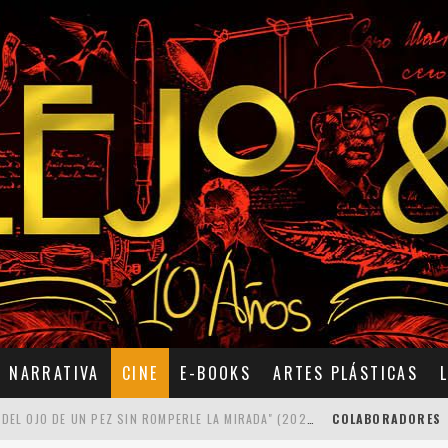
NARRATIVA
CINE
E-BOOKS
ARTES PLÁSTICAS
7 POEMAS DE "CÓMO SE QUITA EL ANZUELO DEL OJO DE UN PEZ SIN ROMPERLE LA MIRADA" (2025), DE ANA LISSARDY
COLABORADORES