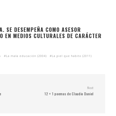
TA. SE DESEMPEÑA COMO ASESOR
MO EN MEDIOS CULTURALES DE CARÁCTER
a
La mala educación (2004)
La piel que habito (2011)
Next
e
12 + 1 poemas de Claudio Daniel