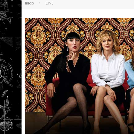
Inicio
CINE
5 POEMAS DE "NUNCA DE MÍ TU ESPEJISMO
SOBRE "PROSAS MINÚSCULAS" (2025), DE
¡GRACIAS Y ADIÓS!, "VALLEJO & CO." SE DE