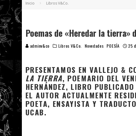
Inicio
Libros V&Co.
5 POEMAS DE "NUNCA DE MÍ TU ESPEJISMO
SOBRE "PROSAS MINÚSCULAS" (2025), DE
¡GRACIAS Y ADIÓS!, "VALLEJO & CO." SE DE
Poemas de «Heredar la tierra» d
adminv&co
Libros V&Co.
Novedades
POESÍA
25 d
PRESENTAMOS EN VALLEJO & C
LA TIERRA
, POEMARIO DEL VE
HERNÁNDEZ, LIBRO PUBLICADO
EL AUTOR ACTUALMENTE RESIDE
POETA, ENSAYISTA Y TRADUCTO
UCAB.