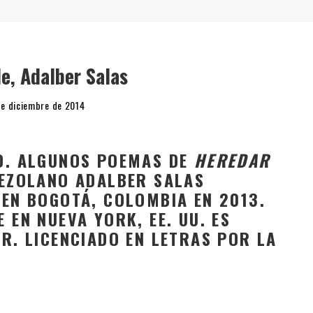
" (2025), DE ROMINA SILMAN
 ALONSO RABÍ
SPIDE
e, Adalber Salas
e diciembre de 2014
O. ALGUNOS POEMAS DE
HEREDAR
NEZOLANO ADALBER SALAS
 EN BOGOTÁ, COLOMBIA EN 2013.
 EN NUEVA YORK, EE. UU. ES
R. LICENCIADO EN LETRAS POR LA