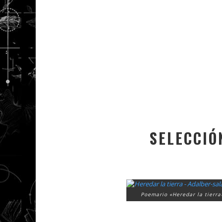
SELECCIÓ
Poemario «Heredar la tierra