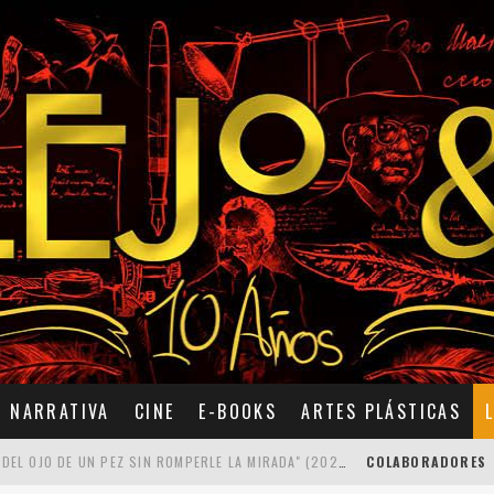
NARRATIVA
CINE
E-BOOKS
ARTES PLÁSTICAS
7 POEMAS DE "CÓMO SE QUITA EL ANZUELO DEL OJO DE UN PEZ SIN ROMPERLE LA MIRADA" (2025), DE ANA LISSARDY
COLABORADORES