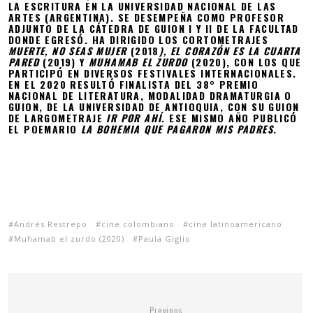
LA ESCRITURA EN LA UNIVERSIDAD NACIONAL DE LAS
ARTES (ARGENTINA). SE DESEMPEÑA COMO PROFESOR
ADJUNTO DE LA CÁTEDRA DE GUION I Y II DE LA FACULTAD
DONDE EGRESÓ. HA DIRIGIDO LOS CORTOMETRAJES
MUERTE, NO SEAS MUJER
(2018
), EL CORAZÓN ES LA CUARTA
PARED
(2019) Y
MUHAMAB EL ZURDO
(2020), CON LOS QUE
PARTICIPÓ EN DIVERSOS FESTIVALES INTERNACIONALES.
EN EL 2020 RESULTÓ FINALISTA DEL 38° PREMIO
NACIONAL DE LITERATURA, MODALIDAD DRAMATURGIA O
GUION, DE LA UNIVERSIDAD DE ANTIOQUIA, CON SU GUION
DE LARGOMETRAJE
IR POR AHÍ
. ESE MISMO AÑO PUBLICÓ
EL POEMARIO
LA BOHEMIA QUE PAGARON MIS PADRES
.
Andrés Restrepo
cine colombiano
cine latinoamericano
Muhamab el zurdo (2020)
Paula Giglio
Previous