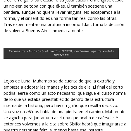
un no-ser, se topa con que él-es. Él también sostiene una
bandera, aunque no quiera llevar ninguna. No escapamos a la
forma, y el sinsentido es una forma tan real como las otras.
Tras experimentar una profunda incomodidad, toma la decisión
de volver a Buenos Aires inmediatamente.
Escena de «Muhabab el zurdo» (2020), cortometraje de Andrés
Restrepo
Lejos de Luna, Muhamab se da cuenta de que la extraña y
empieza a adoptar las mañas y los tics de ella. El final del corto
podría leerse como un acto necesario, que sigue el curso normal
de lo que ya estaba preestablecido dentro de la estructura
interna de la historia, pero hay un guiño que resulta decisivo.
Una voz en
off
nos habla de una piedra en el camino. Muhamab
se agacha para juntar una aceituna que acaba de caérsele. Y
entonces volvemos a la cita sobre Sísifo: habrá que imaginarse a
nuestro personaje feliz, al menos hasta ese instante.