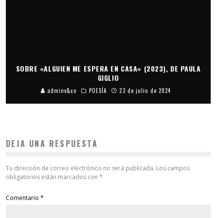
SOBRE «ALGUIEN ME ESPERA EN CASA» (2023), DE PAULA
GIGLIO
adminv&co
POESÍA
23 de julio de 2024
DEJA UNA RESPUESTA
Tu dirección de correo electrónico no será publicada.
Los campos
obligatorios están marcados con
*
Comentario
*