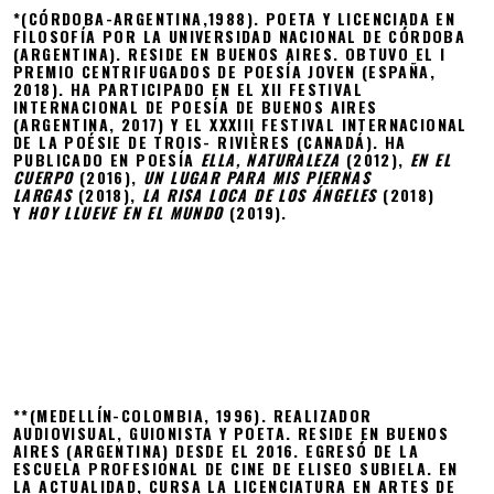
*(CÓRDOBA-ARGENTINA,1988). POETA Y LICENCIADA EN
FILOSOFÍA POR LA UNIVERSIDAD NACIONAL DE CÓRDOBA
(ARGENTINA). RESIDE EN BUENOS AIRES. OBTUVO EL I
PREMIO CENTRIFUGADOS DE POESÍA JOVEN (ESPAÑA,
2018). HA PARTICIPADO EN EL XII FESTIVAL
INTERNACIONAL DE POESÍA DE BUENOS AIRES
(ARGENTINA, 2017) Y EL XXXIII FESTIVAL INTERNACIONAL
DE LA POÉSIE DE TROIS- RIVIÈRES (CANADÁ). HA
PUBLICADO EN POESÍA
ELLA, NATURALEZA
(2012),
EN EL
CUERPO
(2016),
UN LUGAR PARA MIS PIERNAS
LARGAS
(2018),
LA RISA LOCA DE LOS ÁNGELES
(2018)
Y
HOY LLUEVE EN EL MUNDO
(2019).
**(MEDELLÍN-COLOMBIA, 1996). REALIZADOR
AUDIOVISUAL, GUIONISTA Y POETA. RESIDE EN BUENOS
AIRES (ARGENTINA) DESDE EL 2016. EGRESÓ DE LA
ESCUELA PROFESIONAL DE CINE DE ELISEO SUBIELA. EN
LA ACTUALIDAD, CURSA LA LICENCIATURA EN ARTES DE