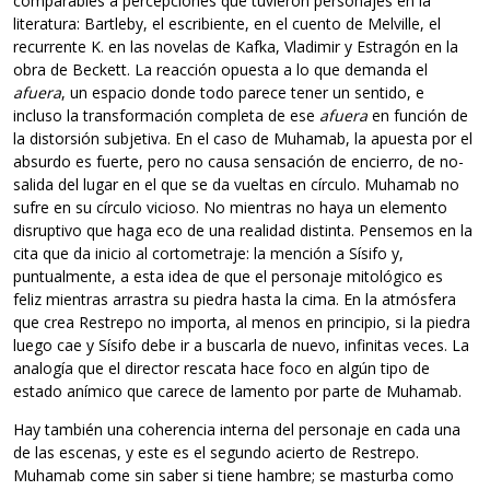
comparables a percepciones que tuvieron personajes en la
literatura: Bartleby, el escribiente, en el cuento de Melville, el
recurrente K. en las novelas de Kafka, Vladimir y Estragón en la
obra de Beckett. La reacción opuesta a lo que demanda el
afuera
, un espacio donde todo parece tener un sentido, e
incluso la transformación completa de ese
afuera
en función de
la distorsión subjetiva. En el caso de Muhamab, la apuesta por el
absurdo es fuerte, pero no causa sensación de encierro, de no-
salida del lugar en el que se da vueltas en círculo. Muhamab no
sufre en su círculo vicioso. No mientras no haya un elemento
disruptivo que haga eco de una realidad distinta. Pensemos en la
cita que da inicio al cortometraje: la mención a Sísifo y,
puntualmente, a esta idea de que el personaje mitológico es
feliz mientras arrastra su piedra hasta la cima. En la atmósfera
que crea Restrepo no importa, al menos en principio, si la piedra
luego cae y Sísifo debe ir a buscarla de nuevo, infinitas veces. La
analogía que el director rescata hace foco en algún tipo de
estado anímico que carece de lamento por parte de Muhamab.
Hay también una coherencia interna del personaje en cada una
de las escenas, y este es el segundo acierto de Restrepo.
Muhamab come sin saber si tiene hambre; se masturba como