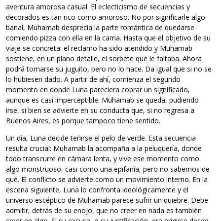
aventura amorosa casual. El eclecticismo de secuencias y
decorados es tan rico como amoroso. No por significarle algo
banal, Muhamab desprecia la parte romántica de quedarse
comiendo pizza con ella en la cama. Hasta que el objetivo de su
viaje se concreta: el reclamo ha sido atendido y Muhamab
sostiene, en un plano detalle, el sorbete que le faltaba. Ahora
podrá tomarse su juguito, pero no lo hace. Da igual que si no se
lo hubiesen dado. A partir de ahí, comienza el segundo
momento en donde Luna pareciera cobrar un significado,
aunque es casi imperceptible. Muhamab se queda, pudiendo
irse, si bien se advierte en su conducta que, si no regresa a
Buenos Aires, es porque tampoco tiene sentido.
Un día, Luna decide teñirse el pelo de verde. Esta secuencia
resulta crucial: Muhamab la acompaña a la peluquería, donde
todo transcurre en cámara lenta, y vive ese momento como
algo monstruoso, casi como una epifanía, pero no sabemos de
qué. El conflicto se advierte como un movimiento interno. En la
escena siguiente, Luna lo confronta ideológicamente y el
universo escéptico de Muhamab parece sufrir un quiebre. Debe
admitir, detrás de su enojo, que no creer en nada es también
creer en algo. Si su excusa, o su justificación, era erigirse desde