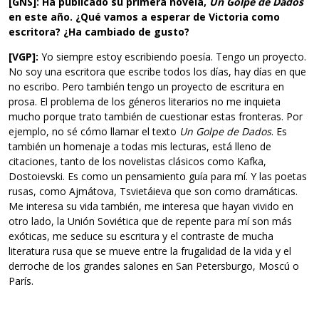
[GNS]: Ha publicado su primera novela,
Un Golpe de Dados
en este año. ¿Qué vamos a esperar de Victoria como
escritora? ¿Ha cambiado de gusto?
[VGP]:
Yo siempre estoy escribiendo poesía. Tengo un proyecto.
No soy una escritora que escribe todos los días, hay días en que
no escribo. Pero también tengo un proyecto de escritura en
prosa. El problema de los géneros literarios no me inquieta
mucho porque trato también de cuestionar estas fronteras. Por
ejemplo, no sé cómo llamar el texto
Un Golpe de Dados
. Es
también un homenaje a todas mis lecturas, está lleno de
citaciones, tanto de los novelistas clásicos como Kafka,
Dostoievski. Es como un pensamiento guía para mí. Y las poetas
rusas, como Ajmátova, Tsvietáieva que son como dramáticas.
Me interesa su vida también, me interesa que hayan vivido en
otro lado, la Unión Soviética que de repente para mí son más
exóticas, me seduce su escritura y el contraste de mucha
literatura rusa que se mueve entre la frugalidad de la vida y el
derroche de los grandes salones en San Petersburgo, Moscú o
París.