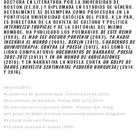
DOCTORA EN LITERATURA POR LA UNIVERSIDAD DE
BOSTON (EE.UU.) Y DIPLOMADA EN ESTUDIOS DE GÉNERO.
ACTUALMENTE SE DESEMPEÑA COMO PROFESORA EN LA
PONTIFICIA UNIVERSIDAD CATÓLICA DEL PERÚ. A LA PAR,
ES DIRECTORA DE LA REVISTA DE CULTURA Y POLÍTICA
INTERMEZZO TROPICAL
Y DE LA EDITORIAL DEL MISMO
NOMBRE. HA PUBLICADO LOS POEMARIOS
DE ESTE REINO
(1993),
EL MAR ESE OSCURO PORVENIR
(2002),
YA NADIE
INCENDIA EL MUNDO
(2005),
BERLIN
(2011), C
UADERNOS DE
QUIMIOTERAPIA. CONTRA LA POESÍA
(2012), ASÍ COMO EL
LIBRO COMPILATORIO
DOCUMENTOS DE BARBARIE. POESÍA
2002-2012
(2013) Y
EN UN MUNDO DE ABDICACIONES
(2016); Y EN NARRATIVA LA NOVELA CORTA
UN GOLPE DE
DADOS (NOVELITA SENTIMENTAL PEQUEÑO BURGUESA)
(2014
Y 2016).
Berlín (2011)
Cuadernos de quimioterapia. Contra la poesía (2012)
Documentos de Barbarie. Poesía 2002-2012 (2013)
El mar ese oscuro porvenir (2002)
Gilbert Ndi Shang
Un golpe de dados (novelita sentimental pequeño burguesa)
Victoria Guerrero Peirano
Ya nadie incendia el mundo (2005)