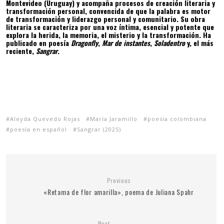
Montevideo (Uruguay) y acompaña procesos de creación literaria y
transformación personal, convencida de que la palabra es motor
de transformación y liderazgo personal y comunitario. Su obra
literaria se caracteriza por una voz íntima, esencial y potente que
explora la herida, la memoria, el misterio y la transformación. Ha
publicado en poesía
Dragonfly
,
Mar de instantes
,
Soladentro
y, el más
reciente,
Sangrar
.
Aleyda Quevedo Rojas
María Jaramillo
poesía colombiana
poesía en español
Sangrar (2025)
Previous
«Retama de flor amarilla», poema de Juliana Spahr
Next