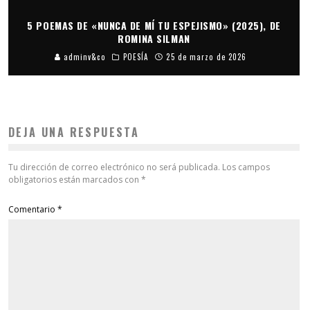
5 POEMAS DE «NUNCA DE MÍ TU ESPEJISMO» (2025), DE
ROMINA SILMAN
adminv&co
POESÍA
25 de marzo de 2026
DEJA UNA RESPUESTA
Tu dirección de correo electrónico no será publicada.
Los campos
obligatorios están marcados con
*
Comentario
*