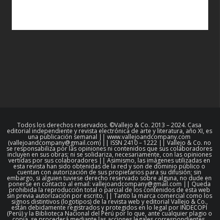
Todos los derechos reservados. ©Vallejo & Co. 2013 – 2024. Casa
editorial independiente y revista electrónica de arte y literatura, año XI, es
una publicación semanal || www.vallejoandcompany.com
(vallejoandcompany@gmail.com) || ISSN 2410 – 1222 || Vallejo & Co. no
se responsabiliza por las opiniones ni contenidos que sus colaboradores
incluyen en sus obras; ni se solidariza, necesariamente, con las opiniones
vertidas por sus colaboradores || Asimismo, las imágenes utilizadas en
esta revista han sido obtenidas de la red y son de dominio público o
cuentan con autorización de sus propietarios para su difusión; sin
embargo, si alguien tuviese derecho reservado sobre alguna, no dude en
ponerse en contacto al email: vallejoandcompany@gmail.com || Queda
prohibida la reproducción total o parcial de los contenidos de esta web
sin previa autorización por escrito. || Tanto la marca comercial como los
signos distintivos (logotipos) de la revista web y editorial Vallejo & Co.,
están debidamente registrados y protegidos en lo legal por INDECOPI
(Perú) y la Biblioteca Nacional del Perú por lo que, ante cualquier plagio o
copia, se procederá mediante las acciones legales correspondientes.