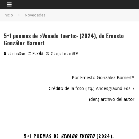
Inicio
Novedades
5+1 poemas de «Venado tuerto» (2024), de Ernesto
González Barnert
adminv&co
POESÍA
2 de julio de 2024
Por Ernesto González Barnert*
Crédito de la foto (izq.) Andesgraund Eds. /
(der.) archivo del autor
5+1 POEMAS DE
VENADO TUERTO
(2024),