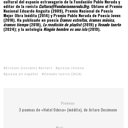
cultural del espacio estravagario de la Fundación Pablo Neruda y
editor de la revista
Cultura@Fundacionneruda.Org
. Obtuvo el Premio
Nacional Eduardo Anguita (2009), Premio Nacional de Poesía
Mejor Obra Inédita (2014) y Premio Pablo Neruda de Poesía Joven
(2018). Ha publicado en poesía
Éramos estrellas, éramos música,
éramos tiempo
(2018),
La reedición de playlist
(2019) y
Venado tuerto
(2024); y la antología
Ningún hombre es una isla
(2019).
Ernesto González Barnert
poesía chilena
poesía en español
Venado tuerto (2024)
Previous
3 poemas de «Hotel Odesa» (inédito), de Arturo Desimone
Next