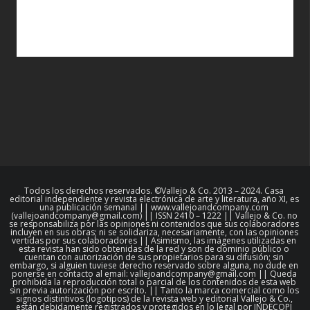
Todos los derechos reservados. ©Vallejo & Co. 2013 – 2024. Casa
editorial independiente y revista electrónica de arte y literatura, año XI, es
una publicación semanal || www.vallejoandcompany.com
(vallejoandcompany@gmail.com) || ISSN 2410 – 1222 || Vallejo & Co. no
se responsabiliza por las opiniones ni contenidos que sus colaboradores
incluyen en sus obras; ni se solidariza, necesariamente, con las opiniones
vertidas por sus colaboradores || Asimismo, las imágenes utilizadas en
esta revista han sido obtenidas de la red y son de dominio público o
cuentan con autorización de sus propietarios para su difusión; sin
embargo, si alguien tuviese derecho reservado sobre alguna, no dude en
ponerse en contacto al email: vallejoandcompany@gmail.com || Queda
prohibida la reproducción total o parcial de los contenidos de esta web
sin previa autorización por escrito. || Tanto la marca comercial como los
signos distintivos (logotipos) de la revista web y editorial Vallejo & Co.,
están debidamente registrados y protegidos en lo legal por INDECOPI