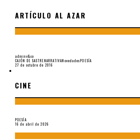
ARTÍCULO AL AZAR
POETA, PARARRAYOS DE DIOS. RODOLFO HINOS
adminv&co
CAJÓN DE SASTRE
NARRATIVA
Novedades
POESÍA
27 de octubre de 2016
CINE
CINE
¡Gracias y adiós!, «Vallejo & Co.» se despide
POESÍA
16 de abril de 2026