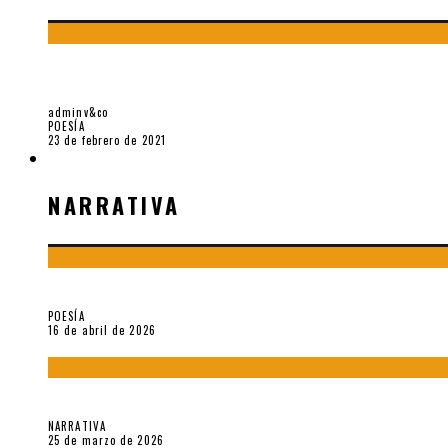
«TRILCE» Y OTILIA VILLANUEVA GONZALES
adminv&co
POESÍA
23 de febrero de 2021
NARRATIVA
NARRATIVA
¡Gracias y adiós!, «Vallejo & Co.» se despide
POESÍA
16 de abril de 2026
Sobre «Apartamentos Géminis» (2026), de Julio Hardisson
NARRATIVA
25 de marzo de 2026