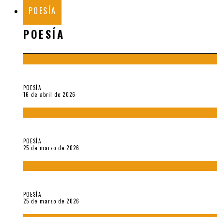
POESÍA
POESÍA
¡Gracias y adiós!, «Vallejo & Co.» se despide
POESÍA
16 de abril de 2026
7 poemas de «Cómo se quita el anzuelo del ojo de un pez sin r
POESÍA
25 de marzo de 2026
5 poemas de «Nunca de mí tu espejismo» (2025), de Romina Si
POESÍA
25 de marzo de 2026