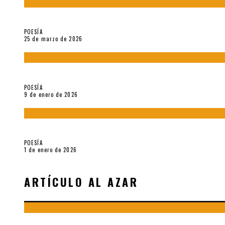
Sobre «Prosas minúsculas» (2025), de Alonso Rabí
POESÍA
25 de marzo de 2026
5 poemas de «Música imprecisa» (2025), de Néstor Mux
POESÍA
9 de enero de 2026
Fragmentos de «Hoy no hay tiempo para la eternidad (2024), d
POESÍA
1 de enero de 2026
ARTÍCULO AL AZAR