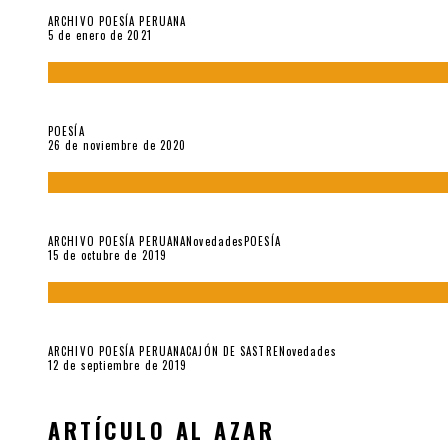
ARCHIVO POESÍA PERUANA
5 de enero de 2021
El doctorado de César Vallejo
POESÍA
26 de noviembre de 2020
Yo no pido postales sino cassettes de Lou Reed (Parte II)
ARCHIVO POESÍA PERUANA
Novedades
POESÍA
15 de octubre de 2019
Yo no pido postales sino cassettes de Lou Reed (Parte I)
ARCHIVO POESÍA PERUANA
CAJÓN DE SASTRE
Novedades
12 de septiembre de 2019
ARTÍCULO AL AZAR