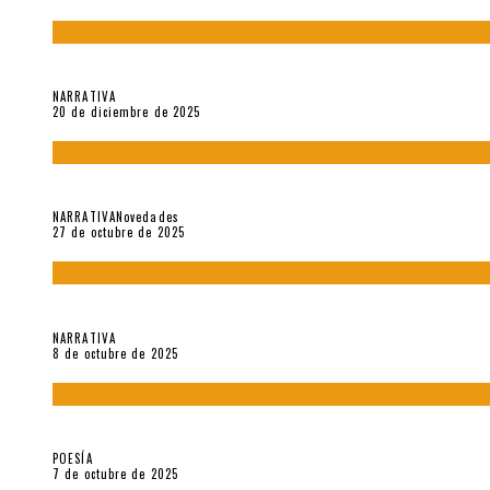
El espíritu de los signos en el «Maldito Hippie comunista» (201
NARRATIVA
20 de diciembre de 2025
Trabajo interno: Radiografía de un futbolista que nunca debut
NARRATIVA
Novedades
27 de octubre de 2025
«Coreografía para trenzas solas» (2025). Entrevista a Teresa 
NARRATIVA
8 de octubre de 2025
Elvira Hernández, poeta nómade
POESÍA
7 de octubre de 2025