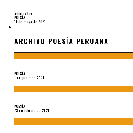
IN MEMORIAM. 5 POEMAS DE MARTA CWIELON
adminv&co
POESÍA
11 de mayo de 2021
ARCHIVO POESÍA PERUANA
ARCHIVO POESÍA PERUANA
¿Y si la carta más famosa de César Vallejo no fuese exactament
POESÍA
1 de junio de 2021
«Trilce» y Otilia Villanueva Gonzales
POESÍA
23 de febrero de 2021
Carmen Ollé en Hora Zero y otras instantáneas del recuerdo