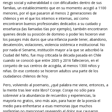
riesgo social y vulnerabilidad o con dificultades dentro de sus
familias, un establecimiento que en su momento acogió a 1100
menores, por el que pasaron al menos 2 generaciones de
chilenos y en el que los internos e internas, así como
encontraron buenos profesionales dedicados a su cuidado y
enseñanza (las llamadas tías por ejemplo), también encontraron
quienes desde su posición de dominio o poder les hicieron vivir
los pasajes más duros que una infancia puede tener, abandono,
desatención, violaciones, violencia sistémica e institucional. No
por nada el Sename, institución mayor a la que se adscribió la
Ciudad del Niño, fue muy criticada la década pasada en Chile
cuando se conoció que entre 2005 y 2016 fallecieron, en el
conjunto de sus centros de acogida, al menos 1300 niños y
niñas. En ese contexto se hicieron adultos una parte de los
ciudadanos chilenos de hoy.
Pero, volviendo al poemario, ¿qué palabra me viene, entonces, a
la mente tras leer este libro? Coraje. Coraje no sólo para
sobrevivir a la abundancia de recuerdos y experiencias, la
mayoría no gratos, sino más aún, para hacer de la poesía el
medio para enfrentarse a esas memorias (que muchos
preferirían no mencionar) reviviendo el dolor que causaron,