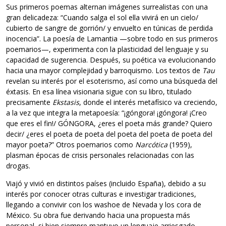
Sus primeros poemas alternan imágenes surrealistas con una
gran delicadeza: “Cuando salga el sol ella vivirá en un cielo/
cubierto de sangre de gorrión/ y envuelto en túnicas de perdida
inocencia”. La poesía de Lamantia —sobre todo en sus primeros
poemarios—, experimenta con la plasticidad del lenguaje y su
capacidad de sugerencia. Después, su poética va evolucionando
hacia una mayor complejidad y barroquismo. Los textos de
Tau
revelan su interés por el esoterismo, así como una búsqueda del
éxtasis. En esa línea visionaria sigue con su libro, titulado
precisamente
Ekstasis
, donde el interés metafísico va creciendo,
a la vez que integra la metapoesía: “¡góngora! ¡góngora! ¡Creo
que eres el fin!/ GÓNGORA, ¿eres el poeta más grande? Quiero
decir/ ¿eres el poeta de poeta del poeta del poeta de poeta del
mayor poeta?” Otros poemarios como
Narcótica
(1959),
plasman épocas de crisis personales relacionadas con las
drogas.
Viajó y vivió en distintos países (incluido España), debido a su
interés por conocer otras culturas e investigar tradiciones,
llegando a convivir con los washoe de Nevada y los cora de
México. Su obra fue derivando hacia una propuesta más
personal, si bien siempre mantuvo un lenguaje arriesgado,