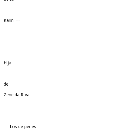
Karini ––
Hija
de
Zeneida R-va
–– Los de penes ––