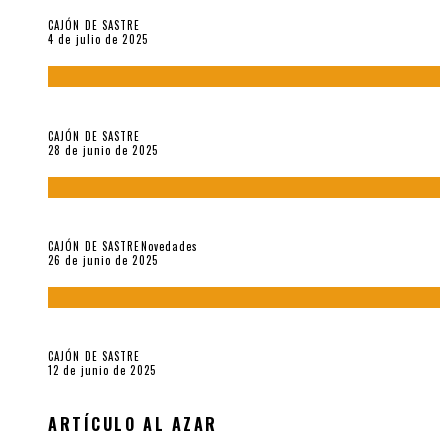
CAJÓN DE SASTRE
4 de julio de 2025
El hombre que vino del mar, por Maurizio Medo
CAJÓN DE SASTRE
28 de junio de 2025
«Morivivencias»: balas y flores en un mismo corazón
CAJÓN DE SASTRE
Novedades
26 de junio de 2025
Roger Santiváñez y el recuerdo de una guerra
CAJÓN DE SASTRE
12 de junio de 2025
ARTÍCULO AL AZAR