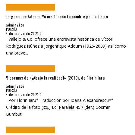
Jorgenrique Adoum. Yo me fui con tu nombre por la tierra
adminv&co
POESÍA
4 de marzo de 2021
0
Vallejo & Co. ofrece una entrevista histórica de Víctor
Rodríguez Núñez a Jorgenrique Adoum (1926-2009) así como
una breve
...
5 poemas de «¡Abajo la realidad!» (2019), de Florin Iaru
adminv&co
POESÍA
4 de marzo de 2021
0
Por Florin Iaru* Traducción por Ioana Alexandrescu**
Crédito de la foto (izq.) Ed. Paralela 45 / (der.) Cosmin
Bumbut
...