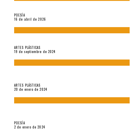
¡Gracias y adiós!, «Vallejo & Co.» se despide
POESÍA
16 de abril de 2026
Francis Bacon: notas de una entrevista con Peter Beard
ARTES PLÁSTICAS
19 de septiembre de 2024
Circunstancias y abnegaciones en una ciudad agrietada. En
“Estado Remanente/Una línea de vida”.
ARTES PLÁSTICAS
20 de enero de 2024
Sobre «Ese eco que une los ojos» (2023), de Silvia Goldman /
Esperanza Vives / Aldo Alcota
POESÍA
2 de enero de 2024