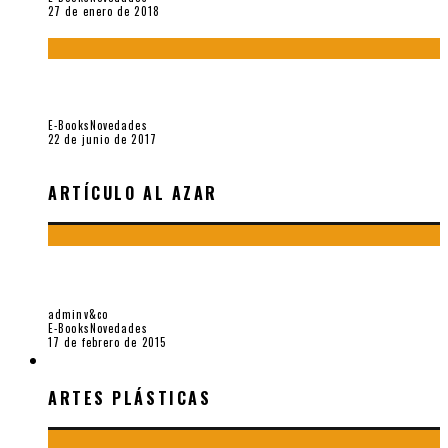
27 de enero de 2018
Jamás olvidados. Muestra de poesía búlgara reciente (Vallejo
& Co., 2017)
E-Books
Novedades
22 de junio de 2017
ARTÍCULO AL AZAR
«EIELSON HOMENAJE 90 AÑOS», E-BOOK POR VALLEJO &
CO.
adminv&co
E-Books
Novedades
17 de febrero de 2015
ARTES PLÁSTICAS
ARTES PLÁSTICAS