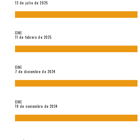
12 de julio de 2025
Sobre «Come and See» (1985), película de Elem Klimov
CINE
11 de febrero de 2025
Sobre Gena Rowlands y Alain Delon
CINE
7 de diciembre de 2024
Sobre «Akira» (1988), película de Katsuhiro Ôtomo
CINE
19 de noviembre de 2024
Sobre «Cartografía de lo invisible» (2021). Entrevista a
Robert Baca Oviedo