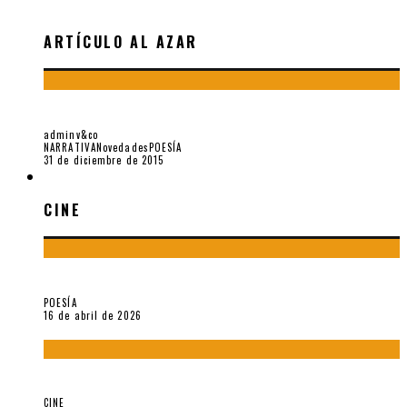
ARTÍCULO AL AZAR
IN MEMORIAM. LITERATOS FALLECIDOS EN 2015
adminv&co
NARRATIVA
Novedades
POESÍA
31 de diciembre de 2015
CINE
CINE
¡Gracias y adiós!, «Vallejo & Co.» se despide
POESÍA
16 de abril de 2026
A propósito de The Pillow Book de Peter Greenaway
CINE