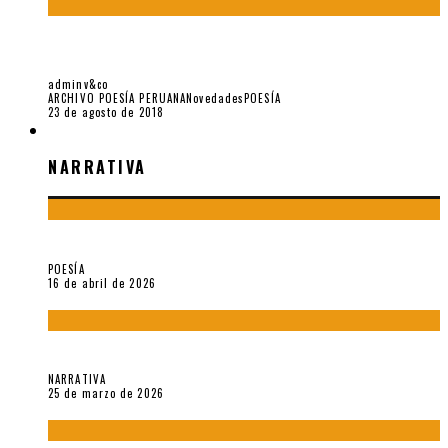
LAMPOS: ALGUNAS CARTAS DE JAVIER SOLOGUREN A
REYNALDO JIMÉNEZ (II PARTE)
adminv&co
ARCHIVO POESÍA PERUANA
Novedades
POESÍA
23 de agosto de 2018
NARRATIVA
NARRATIVA
¡Gracias y adiós!, «Vallejo & Co.» se despide
POESÍA
16 de abril de 2026
Sobre «Apartamentos Géminis» (2026), de Julio Hardisson
NARRATIVA
25 de marzo de 2026