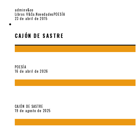
JUEGO, SYLVIA MIRANDA LÉVANO
adminv&co
Libros V&Co.
Novedades
POESÍA
23 de abril de 2015
CAJÓN DE SASTRE
CAJÓN DE SASTRE
¡Gracias y adiós!, «Vallejo & Co.» se despide
POESÍA
16 de abril de 2026
“Variaciones sobre el derecho a guardar silencio” (inédito),
de Anne Carson
CAJÓN DE SASTRE
19 de agosto de 2025
El reino sin soberanía del metarrelato occidental, por Ana
Arzoumanian