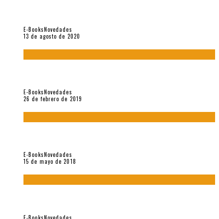
«El fakir confinado. Distante presencia del olvido». II
Coloquio (2020)
E-Books
Novedades
13 de agosto de 2020
Fuera del alcance de la memoria. [Antología poética 1998 –
2018], de Fabrício Marques
E-Books
Novedades
26 de febrero de 2019
“César Dávila. Distante presencia del olvido». Homenaje 100
años (Vallejo & Co., 2018)
E-Books
Novedades
15 de mayo de 2018
Con mi caracol y mi revólver. Muestra de poesía chilena
reciente (Vallejo & Co., 2018)
E-Books
Novedades