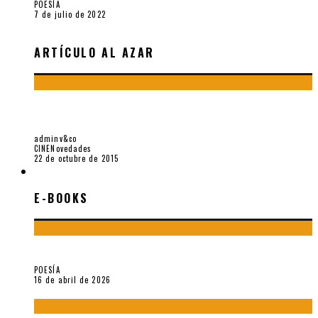
POESÍA
7 de julio de 2022
ARTÍCULO AL AZAR
REGOCIJARSE EN EL HASTÍO. SOBRE «ELLA & ÉL» DE FRANK
PÉREZ-GARLAND
adminv&co
CINE
Novedades
22 de octubre de 2015
E-BOOKS
E-BOOKS
¡Gracias y adiós!, «Vallejo & Co.» se despide
POESÍA
16 de abril de 2026