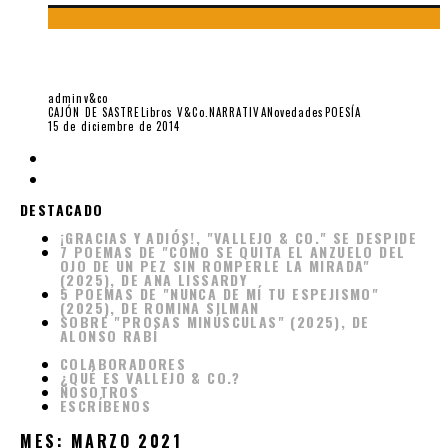
«SEBASTIÁN SALAZAR POR ÉL MISMO», POR SEBASTIÁN
SALAZAR BONDY
adminv&co
CAJÓN DE SASTRE
Libros V&Co.
NARRATIVA
Novedades
POESÍA
15 de diciembre de 2014
DESTACADO
¡GRACIAS Y ADIÓS!, "VALLEJO & CO." SE DESPIDE
7 POEMAS DE "CÓMO SE QUITA EL ANZUELO DEL
OJO DE UN PEZ SIN ROMPERLE LA MIRADA"
(2025), DE ANA LISSARDY
5 POEMAS DE "NUNCA DE MÍ TU ESPEJISMO"
(2025), DE ROMINA SILMAN
SOBRE "PROSAS MINÚSCULAS" (2025), DE
ALONSO RABÍ
COLABORADORES
¿QUÉ ES VALLEJO & CO.?
NOSOTROS
ESCRÍBENOS
MES:
MARZO 2021