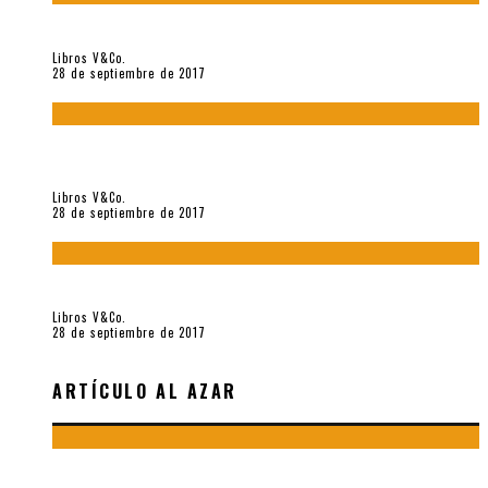
«Howl. Aullido» (2017), de Allen Ginsberg
Libros V&Co.
28 de septiembre de 2017
«Bodegón. Poemas recuperados 1973-1976» (2017), de
Enrique Verástegui
Libros V&Co.
28 de septiembre de 2017
«fe» (2016), de Bruno Pólack
Libros V&Co.
28 de septiembre de 2017
ARTÍCULO AL AZAR
CARLOS OQUENDO DE AMAT VISTO DESDE LA POÉTICA DEL