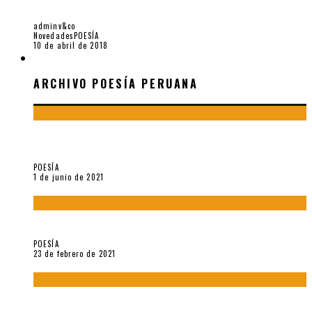
5 POEMAS DE AMADO LASCAR
adminv&co
Novedades
POESÍA
10 de abril de 2018
ARCHIVO POESÍA PERUANA
ARCHIVO POESÍA PERUANA
¿Y si la carta más famosa de César Vallejo no fuese
exactamente suya?
POESÍA
1 de junio de 2021
«Trilce» y Otilia Villanueva Gonzales
POESÍA
23 de febrero de 2021
Carmen Ollé en Hora Zero y otras instantáneas del recuerdo