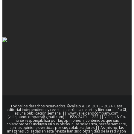
Todos los derechos reservados. ©Vallejo & Co. 2013 – 2024. Casa
editorial independiente y revista electrónica de arte y literatura, año XI,
es una publicación semanal || www.vallejoandcompany.com
(vallejoandcompany@gmail.com) || ISSN 2410 – 1222 || Vallejo & Co.
no se responsabiliza por las opiniones ni contenidos que sus
colaboradores incluyen en sus obras; ni se solidariza, necesariamente,
con las opiniones vertidas por sus colaboradores || Asimismo, las
imágenes utilizadas en esta revista han sido obtenidas de la red y son