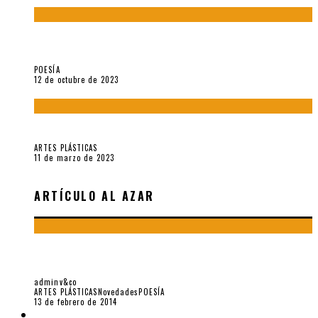
La creación artística en tiempos de la crisis climática, por
Sebastián Miranda Brenes
POESÍA
12 de octubre de 2023
Performance: «Cuerpx en Vela» (2023), de Germa Machuca
ARTES PLÁSTICAS
11 de marzo de 2023
ARTÍCULO AL AZAR
PRIMICIA: NEUROGRAFÍAS. TRANSDUCCIONES (DE KATTÁN,
ZURITA Y SALAS)
adminv&co
ARTES PLÁSTICAS
Novedades
POESÍA
13 de febrero de 2014
LIBROS V&CO.