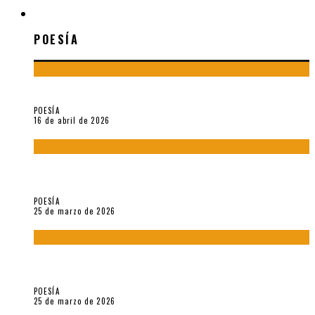
POESÍA
POESÍA
¡Gracias y adiós!, «Vallejo & Co.» se despide
POESÍA
16 de abril de 2026
7 poemas de «Cómo se quita el anzuelo del ojo de un pez sin
romperle la mirada» (2025), de Ana Lissardy
POESÍA
25 de marzo de 2026
5 poemas de «Nunca de mí tu espejismo» (2025), de Romina
Silman
POESÍA
25 de marzo de 2026