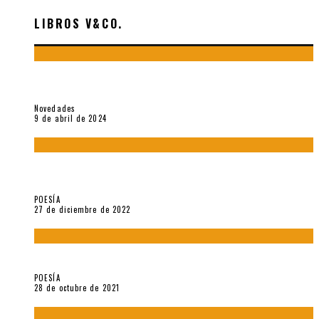
LIBROS V&CO.
«La poesía en la vida y en la obra de Sebastián Salazar», por
Emilio A. Westphalen
Novedades
9 de abril de 2024
5 poemas de «Jardín mecánico» (2022), de Luis Alonso Cruz
Álvarez
POESÍA
27 de diciembre de 2022
Carlos Germán Belli. Un punto incandescente
POESÍA
28 de octubre de 2021