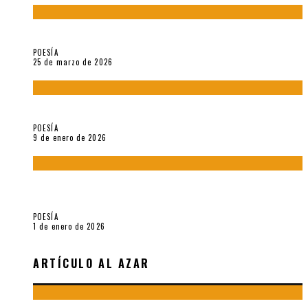
Sobre «Prosas minúsculas» (2025), de Alonso Rabí
POESÍA
25 de marzo de 2026
5 poemas de «Música imprecisa» (2025), de Néstor Mux
POESÍA
9 de enero de 2026
Fragmentos de «Hoy no hay tiempo para la eternidad (2024),
de María Mascheroni
POESÍA
1 de enero de 2026
ARTÍCULO AL AZAR