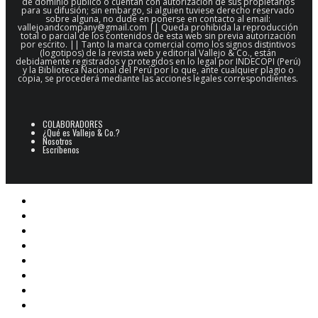
de dominio público o cuentan con autorización de sus propietarios
para su difusión; sin embargo, si alguien tuviese derecho reservado
sobre alguna, no dude en ponerse en contacto al email:
vallejoandcompany@gmail.com || Queda prohibida la reproducción
total o parcial de los contenidos de esta web sin previa autorización
por escrito. || Tanto la marca comercial como los signos distintivos
(logotipos) de la revista web y editorial Vallejo & Co., están
debidamente registrados y protegidos en lo legal por INDECOPI (Perú)
y la Biblioteca Nacional del Perú por lo que, ante cualquier plagio o
copia, se procederá mediante las acciones legales correspondientes.
COLABORADORES
¿Qué es Vallejo & Co.?
Nosotros
Escríbenos
POESÍA
ARCHIVO POESÍA PERUANA
NARRATIVA
CINE
E-BOOKS
ARTES PLÁSTICAS
Libros V&Co.
CAJÓN DE SASTRE