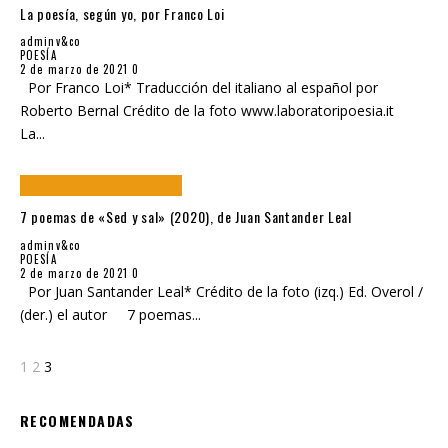
La poesía, según yo, por Franco Loi
adminv&co
POESÍA
2 de marzo de 2021
0
Por Franco Loi* Traducción del italiano al español por
Roberto Bernal Crédito de la foto www.laboratoripoesia.it
La
...
7 poemas de «Sed y sal» (2020), de Juan Santander Leal
adminv&co
POESÍA
2 de marzo de 2021
0
Por Juan Santander Leal* Crédito de la foto (izq.) Ed. Overol /
(der.) el autor 7 poemas
...
1
2
3
RECOMENDADAS