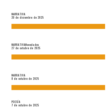
El espíritu de los signos en el «Maldito Hippie comunista»
(2018), de Edgar Lora
NARRATIVA
20 de diciembre de 2025
Trabajo interno: Radiografía de un futbolista que nunca
debutó en Primera
NARRATIVA
Novedades
27 de octubre de 2025
«Coreografía para trenzas solas» (2025). Entrevista a Teresa
Ruiz Rosas
NARRATIVA
8 de octubre de 2025
Elvira Hernández, poeta nómade
POESÍA
7 de octubre de 2025