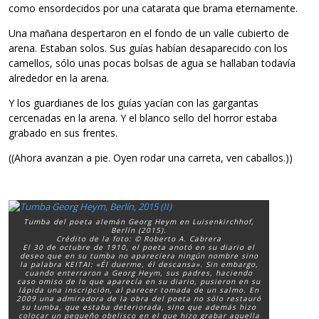
como ensordecidos por una catarata que brama eternamente.
Una mañana despertaron en el fondo de un valle cubierto de
arena. Estaban solos. Sus guías habían desaparecido con los
camellos, sólo unas pocas bolsas de agua se hallaban todavía
alrededor en la arena.
Y los guardianes de los guías yacían con las gargantas
cercenadas en la arena. Y el blanco sello del horror estaba
grabado en sus frentes.
((Ahora avanzan a pie. Oyen rodar una carreta, ven caballos.))
Tumba del poeta alemán Georg Heym en Luisenkirchhof,
Berlín (2015).
Crédito de la foto: © Roberto A. Cabrera
El 30 de octubre de 1910, el poeta anotó en su diario el
deseo que en su tumba no apareciera ningún nombre sino
la palabra KEITAI: «Él duerme, él descansa». Sin embargo,
cuando enterraron a Georg Heym, sus padres, haciendo
caso omiso de lo que aparecía en su diario, pusieron en su
lápida una inscripción, al parecer tomada de un salmo. En
2009 una admiradora de la obra del poeta no sólo restauró
su tumba, que estaba deteriorada, sino que además hizo
colocar un pequeño obelisco en el que hizo grabar aquella