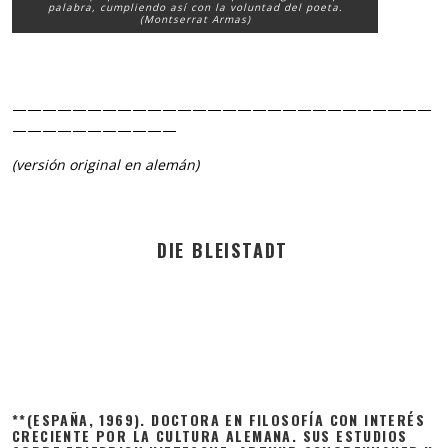
palabra, cumpliendo así con la voluntad del poeta.
(Montserrat Armas)
————————————————————————————
———————————
(versión original en alemán)
DIE BLEISTADT
**(ESPAÑA, 1969). DOCTORA EN FILOSOFÍA CON INTERÉS
CRECIENTE POR LA CULTURA ALEMANA. SUS ESTUDIOS