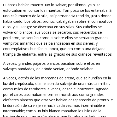
Cuántos habían muerto. No lo sabían; por último, ya ni se
esforzaban en contar los muertos. Tampoco se los enterraba. Si
uno caía muerto de la silla, así permanecía tendido, justo donde
había caído. Los otros, pronto, cabalgaban sobre él con abúlicos
ojos, y su sangre se disecaba en sus sillas. Sus cabellos se
volvieron blancos, sus voces se secaron, sus recuerdos se
perdieron, se sentían como si sobre ellos se sentaran grandes
vampiros amarillos que se balanceaban en sus sienes, y
contemplativos hundían su boca, que era como una delgada
trompa de elefante, entre las grietas de sus cráneos reventados.
A veces, grandes pájaros blancos pasaban sobre ellos en
salvajes bandadas, de dónde venían, adónde volaban.
A veces, detrás de las montañas de arena, que se hundían en la
luz del crepúsculo, oían el sonido salvaje de una música militar,
como miles de tambores; a veces, desde el horizonte, agitado
por el calor, asomaban enormes monstruos como grandes
elefantes blancos que otra vez habían desaparecido de pronto. Y
la duración de su viaje se hacía cada vez más interminable e
interminable; como un hilo blanco manaban los hilos de la
barriga de una gran araña blanca, que flotaba a su lado como