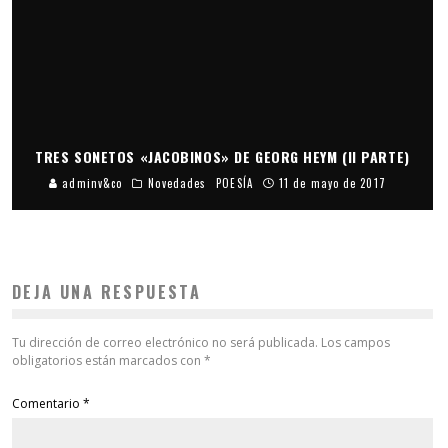
TRES SONETOS «JACOBINOS» DE GEORG HEYM (II PARTE)
adminv&co
Novedades
POESÍA
11 de mayo de 2017
DEJA UNA RESPUESTA
Tu dirección de correo electrónico no será publicada.
Los campos
obligatorios están marcados con
*
Comentario
*