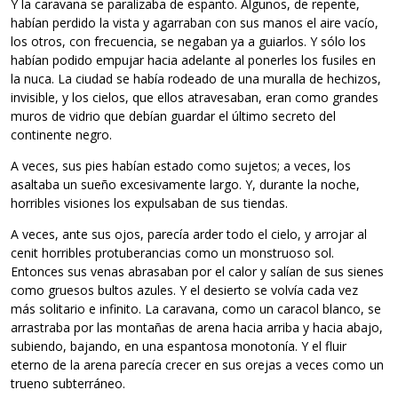
Y la caravana se paralizaba de espanto. Algunos, de repente,
habían perdido la vista y agarraban con sus manos el aire vacío,
los otros, con frecuencia, se negaban ya a guiarlos. Y sólo los
habían podido empujar hacia adelante al ponerles los fusiles en
la nuca. La ciudad se había rodeado de una muralla de hechizos,
invisible, y los cielos, que ellos atravesaban, eran como grandes
muros de vidrio que debían guardar el último secreto del
continente negro.
A veces, sus pies habían estado como sujetos; a veces, los
asaltaba un sueño excesivamente largo. Y, durante la noche,
horribles visiones los expulsaban de sus tiendas.
A veces, ante sus ojos, parecía arder todo el cielo, y arrojar al
cenit horribles protuberancias como un monstruoso sol.
Entonces sus venas abrasaban por el calor y salían de sus sienes
como gruesos bultos azules. Y el desierto se volvía cada vez
más solitario e infinito. La caravana, como un caracol blanco, se
arrastraba por las montañas de arena hacia arriba y hacia abajo,
subiendo, bajando, en una espantosa monotonía. Y el fluir
eterno de la arena parecía crecer en sus orejas a veces como un
trueno subterráneo.