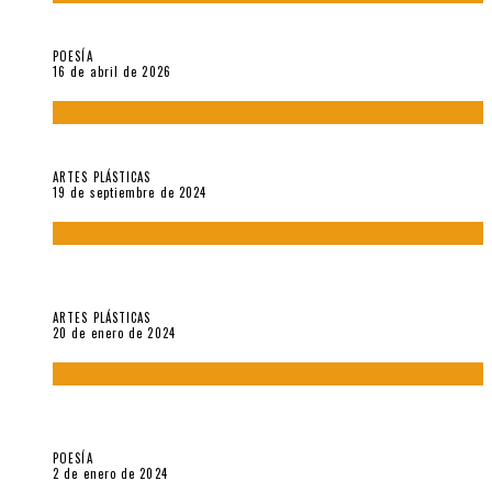
¡Gracias y adiós!, «Vallejo & Co.» se despide
POESÍA
16 de abril de 2026
Francis Bacon: notas de una entrevista con Peter Beard
ARTES PLÁSTICAS
19 de septiembre de 2024
Circunstancias y abnegaciones en una ciudad agrietada. En
“Estado Remanente/Una línea de vida”.
ARTES PLÁSTICAS
20 de enero de 2024
Sobre «Ese eco que une los ojos» (2023), de Silvia Goldman /
Esperanza Vives / Aldo Alcota
POESÍA
2 de enero de 2024