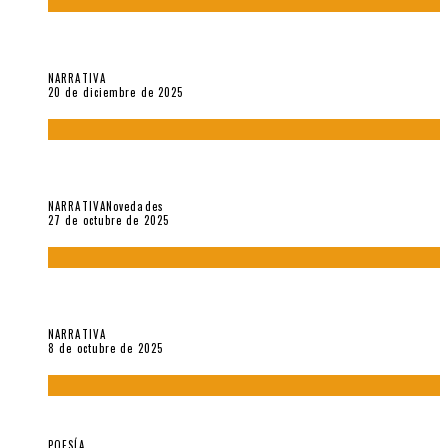
El espíritu de los signos en el «Maldito Hippie comunista»
(2018), de Edgar Lora
NARRATIVA
20 de diciembre de 2025
Trabajo interno: Radiografía de un futbolista que nunca
debutó en Primera
NARRATIVA
Novedades
27 de octubre de 2025
«Coreografía para trenzas solas» (2025). Entrevista a Teresa
Ruiz Rosas
NARRATIVA
8 de octubre de 2025
Elvira Hernández, poeta nómade
POESÍA