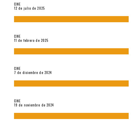
CINE
12 de julio de 2025
Sobre «Come and See» (1985), película de Elem Klimov
CINE
11 de febrero de 2025
Sobre Gena Rowlands y Alain Delon
CINE
7 de diciembre de 2024
Sobre «Akira» (1988), película de Katsuhiro Ôtomo
CINE
19 de noviembre de 2024
Sobre «Cartografía de lo invisible» (2021). Entrevista a
Robert Baca Oviedo