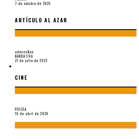
7 de octubre de 2025
ARTÍCULO AL AZAR
ERNESTO Y EL ARTE MAJADERO
adminv&co
NARRATIVA
21 de julio de 2022
CINE
CINE
¡Gracias y adiós!, «Vallejo & Co.» se despide
POESÍA
16 de abril de 2026
A propósito de The Pillow Book de Peter Greenaway