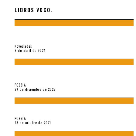
LIBROS V&CO.
«La poesía en la vida y en la obra de Sebastián Salazar», por
Emilio A. Westphalen
Novedades
9 de abril de 2024
5 poemas de «Jardín mecánico» (2022), de Luis Alonso Cruz
Álvarez
POESÍA
27 de diciembre de 2022
Carlos Germán Belli. Un punto incandescente
POESÍA
28 de octubre de 2021