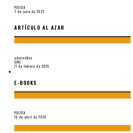
POESÍA
7 de julio de 2022
ARTÍCULO AL AZAR
SOBRE «COME AND SEE» (1985), PELÍCULA DE ELEM KLIMOV
adminv&co
CINE
11 de febrero de 2025
E-BOOKS
E-BOOKS
¡Gracias y adiós!, «Vallejo & Co.» se despide
POESÍA
16 de abril de 2026