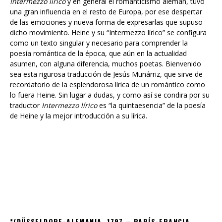
de las emociones y nueva forma de expresarlas que supuso
dicho movimiento. Heine y su “Intermezzo lírico” se configura
como un texto singular y necesario para comprender la
poesía romántica de la época, que aún en la actualidad
asumen, con alguna diferencia, muchos poetas. Bienvenido
sea esta rigurosa traducción de Jesús Munárriz, que sirve de
recordatorio de la esplendorosa lírica de un romántico como
lo fuera Heine. Sin lugar a dudas, y como así se condira por su
traductor
Intermezzo lírico
es “la quintaesencia” de la poesía
de Heine y la mejor introducción a su lírica.
*(DÜSSELDORF-ALEMANIA, 1797 – PARÍS-FRANCIA,
1856). POETA Y ENSAYISTA. SE LE CONSIDERA EL
ÚLTIMO POETA DEL ROMANTICISMO. TRABAJÓ DESDE