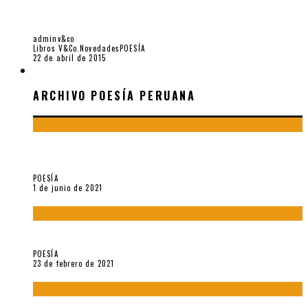
CARLOS OQUENDO DE AMAT / 5 METROS DE ETERNIDAD,
POR ELOY JAÚREGUI
adminv&co
Libros V&Co.
Novedades
POESÍA
22 de abril de 2015
ARCHIVO POESÍA PERUANA
ARCHIVO POESÍA PERUANA
¿Y si la carta más famosa de César Vallejo no fuese
exactamente suya?
POESÍA
1 de junio de 2021
«Trilce» y Otilia Villanueva Gonzales
POESÍA
23 de febrero de 2021