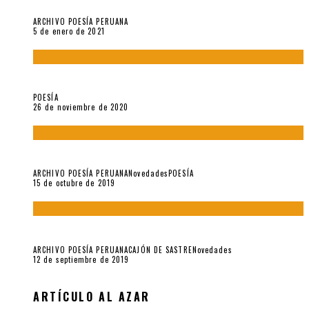
Carmen Ollé en Hora Zero y otras instantáneas del recuerdo
ARCHIVO POESÍA PERUANA
5 de enero de 2021
El doctorado de César Vallejo
POESÍA
26 de noviembre de 2020
Yo no pido postales sino cassettes de Lou Reed (Parte II)
ARCHIVO POESÍA PERUANA
Novedades
POESÍA
15 de octubre de 2019
Yo no pido postales sino cassettes de Lou Reed (Parte I)
ARCHIVO POESÍA PERUANA
CAJÓN DE SASTRE
Novedades
12 de septiembre de 2019
ARTÍCULO AL AZAR