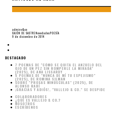
«HAY UNA INSTANCIA SUPERIOR A NUESTRA MÁS BAJA
MISERIA», ENTREVISTA A MERCEDES ROFFÉ
adminv&co
CAJÓN DE SASTRE
Novedades
POESÍA
9 de diciembre de 2014
7 POEMAS DE "CÓMO SE QUITA EL ANZUELO DEL
DESTACADO
OJO DE UN PEZ SIN ROMPERLE LA MIRADA"
(2025), DE ANA LISSARDY
5 POEMAS DE "NUNCA DE MÍ TU ESPEJISMO"
(2025), DE ROMINA SILMAN
SOBRE "PROSAS MINÚSCULAS" (2025), DE
ALONSO RABÍ
¡GRACIAS Y ADIÓS!, "VALLEJO & CO." SE DESPIDE
COLABORADORES
¿QUÉ ES VALLEJO & CO.?
NOSOTROS
ESCRÍBENOS
Inicio
Novedades