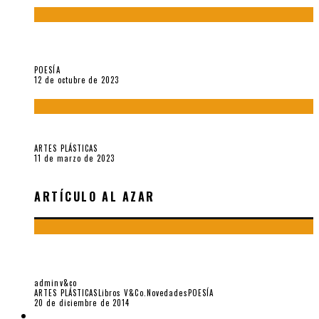
La creación artística en tiempos de la crisis climática, por
Sebastián Miranda Brenes
POESÍA
12 de octubre de 2023
Performance: «Cuerpx en Vela» (2023), de Germa Machuca
ARTES PLÁSTICAS
11 de marzo de 2023
ARTÍCULO AL AZAR
«LA DANZA» POEMA PUBLICADO EN 1945 POR SSB CON
DIBUJO DE JORGE E. EIELSON
adminv&co
ARTES PLÁSTICAS
Libros V&Co.
Novedades
POESÍA
20 de diciembre de 2014
LIBROS V&CO.