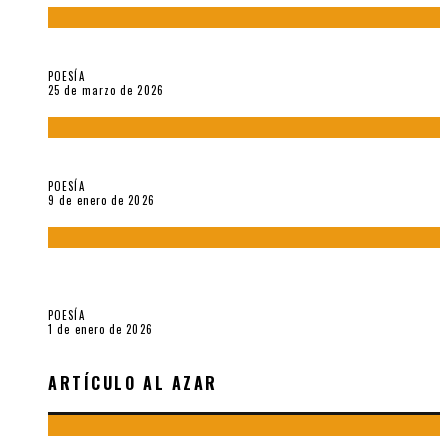
Sobre «Prosas minúsculas» (2025), de Alonso Rabí
POESÍA
25 de marzo de 2026
5 poemas de «Música imprecisa» (2025), de Néstor Mux
POESÍA
9 de enero de 2026
Fragmentos de «Hoy no hay tiempo para la eternidad (2024),
de María Mascheroni
POESÍA
1 de enero de 2026
ARTÍCULO AL AZAR