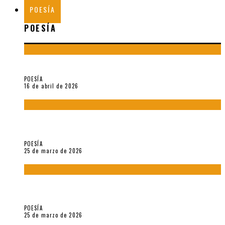
POESÍA
POESÍA
¡Gracias y adiós!, «Vallejo & Co.» se despide
POESÍA
16 de abril de 2026
7 poemas de «Cómo se quita el anzuelo del ojo de un pez sin
romperle la mirada» (2025), de Ana Lissardy
POESÍA
25 de marzo de 2026
5 poemas de «Nunca de mí tu espejismo» (2025), de Romina
Silman
POESÍA
25 de marzo de 2026