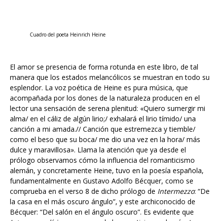
Cuadro del poeta Heinrich Heine
El amor se presencia de forma rotunda en este libro, de tal
manera que los estados melancólicos se muestran en todo su
esplendor. La voz poética de Heine es pura música, que
acompañada por los dones de la naturaleza producen en el
lector una sensación de serena plenitud: «Quiero sumergir mi
alma/ en el cáliz de algún lirio;/ exhalará el lirio tímido/ una
canción a mi amada.// Canción que estremezca y tiemble/
como el beso que su boca/ me dio una vez en la hora/ más
dulce y maravillosa». Llama la atención que ya desde el
prólogo observamos cómo la influencia del romanticismo
alemán, y concretamente Heine, tuvo en la poesía española,
fundamentalmente en Gustavo Adolfo Bécquer, como se
comprueba en el verso 8 de dicho prólogo de
Intermezzo
: “De
la casa en el más oscuro ángulo”, y este archiconocido de
Bécquer: “Del salón en el ángulo oscuro”. Es evidente que
Intermezzo lírico
y en general el romanticismo alemán, tuvo
una gran influencia en el resto de Europa, por ese despertar