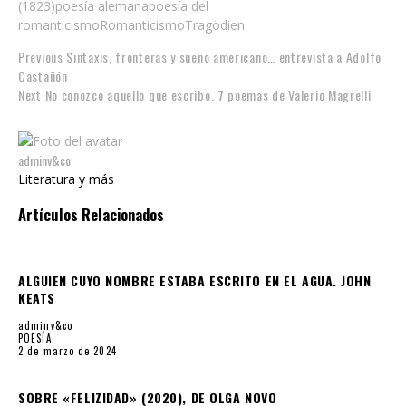
Previous
Sintaxis, fronteras y sueño americano… entrevista a Adolfo
Castañón
Next
No conozco aquello que escribo. 7 poemas de Valerio Magrelli
adminv&co
Literatura y más
Artículos Relacionados
ALGUIEN CUYO NOMBRE ESTABA ESCRITO EN EL AGUA. JOHN
KEATS
adminv&co
POESÍA
2 de marzo de 2024
SOBRE «FELIZIDAD» (2020), DE OLGA NOVO
adminv&co
POESÍA