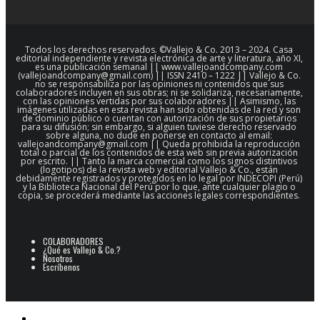
Todos los derechos reservados. ©Vallejo & Co. 2013 – 2024. Casa
editorial independiente y revista electrónica de arte y literatura, año XI,
es una publicación semanal || www.vallejoandcompany.com
(vallejoandcompany@gmail.com) || ISSN 2410 – 1222 || Vallejo & Co.
no se responsabiliza por las opiniones ni contenidos que sus
colaboradores incluyen en sus obras; ni se solidariza, necesariamente,
con las opiniones vertidas por sus colaboradores || Asimismo, las
imágenes utilizadas en esta revista han sido obtenidas de la red y son
de dominio público o cuentan con autorización de sus propietarios
para su difusión; sin embargo, si alguien tuviese derecho reservado
sobre alguna, no dude en ponerse en contacto al email:
vallejoandcompany@gmail.com || Queda prohibida la reproducción
total o parcial de los contenidos de esta web sin previa autorización
por escrito. || Tanto la marca comercial como los signos distintivos
(logotipos) de la revista web y editorial Vallejo & Co., están
debidamente registrados y protegidos en lo legal por INDECOPI (Perú)
y la Biblioteca Nacional del Perú por lo que, ante cualquier plagio o
copia, se procederá mediante las acciones legales correspondientes.
COLABORADORES
¿Qué es Vallejo & Co.?
Nosotros
Escríbenos
POESÍA
ARCHIVO POESÍA PERUANA