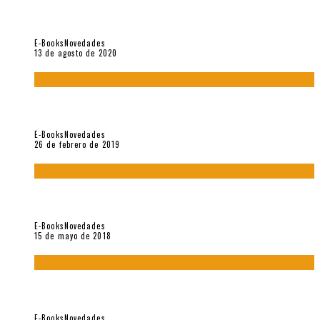
«El fakir confinado. Distante presencia del olvido». II
Coloquio (2020)
E-Books
Novedades
13 de agosto de 2020
Fuera del alcance de la memoria. [Antología poética 1998 –
2018], de Fabrício Marques
E-Books
Novedades
26 de febrero de 2019
“César Dávila. Distante presencia del olvido». Homenaje 100
años (Vallejo & Co., 2018)
E-Books
Novedades
15 de mayo de 2018
Con mi caracol y mi revólver. Muestra de poesía chilena
reciente (Vallejo & Co., 2018)
E-Books
Novedades