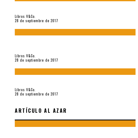
«Howl. Aullido» (2017), de Allen Ginsberg
Libros V&Co.
28 de septiembre de 2017
«Bodegón. Poemas recuperados 1973-1976» (2017), de
Enrique Verástegui
Libros V&Co.
28 de septiembre de 2017
«fe» (2016), de Bruno Pólack
Libros V&Co.
28 de septiembre de 2017
ARTÍCULO AL AZAR
«EL TERRENO EN DISPUTA ES EL LENGUAJE. ENSAYOS