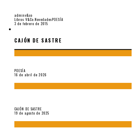
SOBRE POESÍA LATINOAMERICANA», POR JOSÉ IGNACIO
PADILLA
adminv&co
Libros V&Co.
Novedades
POESÍA
3 de febrero de 2015
CAJÓN DE SASTRE
CAJÓN DE SASTRE
¡Gracias y adiós!, «Vallejo & Co.» se despide
POESÍA
16 de abril de 2026
“Variaciones sobre el derecho a guardar silencio” (inédito),
de Anne Carson
CAJÓN DE SASTRE
19 de agosto de 2025
El reino sin soberanía del metarrelato occidental, por Ana