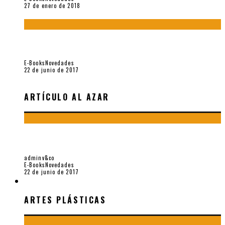
27 de enero de 2018
Jamás olvidados. Muestra de poesía búlgara reciente (Vallejo
& Co., 2017)
E-Books
Novedades
22 de junio de 2017
ARTÍCULO AL AZAR
JAMÁS OLVIDADOS. MUESTRA DE POESÍA BÚLGARA
RECIENTE (VALLEJO & CO., 2017)
adminv&co
E-Books
Novedades
22 de junio de 2017
ARTES PLÁSTICAS
ARTES PLÁSTICAS