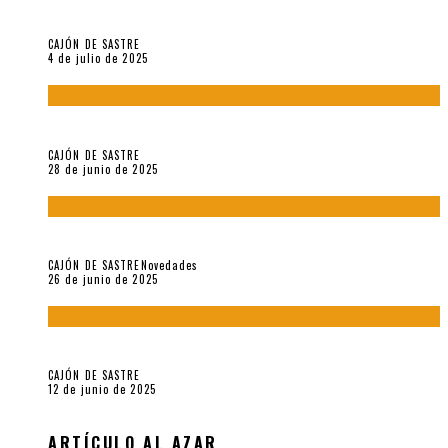
Arzoumanian
CAJÓN DE SASTRE
4 de julio de 2025
El hombre que vino del mar, por Maurizio Medo
CAJÓN DE SASTRE
28 de junio de 2025
«Morivivencias»: balas y flores en un mismo corazón
CAJÓN DE SASTRE
Novedades
26 de junio de 2025
Roger Santiváñez y el recuerdo de una guerra
CAJÓN DE SASTRE
12 de junio de 2025
ARTÍCULO AL AZAR