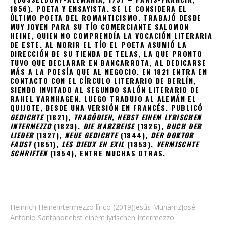
MUY JOVEN PARA SU TÍO COMERCIANTE SALOMON
HEINE, QUIEN NO COMPRENDÍA LA VOCACIÓN LITERARIA
DE ESTE. AL MORIR EL TÍO EL POETA ASUMIÓ LA
DIRECCIÓN DE SU TIENDA DE TELAS, LA QUE PRONTO
TUVO QUE DECLARAR EN BANCARROTA, AL DEDICARSE
MÁS A LA POESÍA QUE AL NEGOCIO. EN 1821 ENTRA EN
CONTACTO CON EL CÍRCULO LITERARIO DE BERLÍN,
SIENDO INVITADO AL SEGUNDO SALÓN LITERARIO DE
RAHEL VARNHAGEN. LUEGO TRADUJO AL ALEMÁN EL
QUIJOTE, DESDE UNA VERSIÓN EN FRANCÉS. PUBLICÓ
GEDICHTE
(1821),
TRAGÖDIEN, NEBST EINEM LYRISCHEN
INTERMEZZO
(1823),
DIE HARZREISE
(1826),
BUCH DER
LIEDER
(1827),
NEUE GEDICHTE
(1844),
DER DOKTOR
FAUST
(1851),
LES DIEUX EN EXIL
(1853),
VERMISCHTE
SCHRIFTEN
(1854), ENTRE MUCHAS OTRAS.
Heinrich Heine
Intermezzo lírico (2019)
Jesús Munárriz
José
Antonio Santano
nebst einem lyrischen Intermezzo
(1823)
poesía alemana
poesía del
romanticismo
Romanticismo
Tragödien