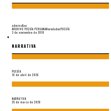
LA PLURALIDAD CULTURAL. LOS POETAS NÓMADAS: MORO,
VALLEJO Y OQUENDO DE AMAT
adminv&co
ARCHIVO POESÍA PERUANA
Novedades
POESÍA
3 de noviembre de 2018
NARRATIVA
NARRATIVA
¡Gracias y adiós!, «Vallejo & Co.» se despide
POESÍA
16 de abril de 2026
Sobre «Apartamentos Géminis» (2026), de Julio Hardisson
NARRATIVA
25 de marzo de 2026