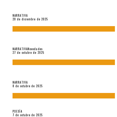
El espíritu de los signos en el «Maldito Hippie comunista»
(2018), de Edgar Lora
NARRATIVA
20 de diciembre de 2025
Trabajo interno: Radiografía de un futbolista que nunca
debutó en Primera
NARRATIVA
Novedades
27 de octubre de 2025
«Coreografía para trenzas solas» (2025). Entrevista a Teresa
Ruiz Rosas
NARRATIVA
8 de octubre de 2025
Elvira Hernández, poeta nómade
POESÍA
7 de octubre de 2025