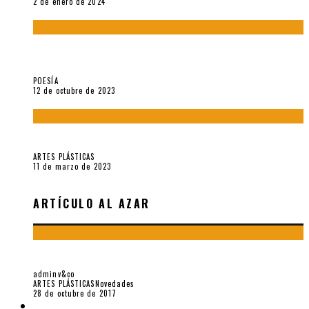
2 de enero de 2024
La creación artística en tiempos de la crisis climática, por
Sebastián Miranda Brenes
POESÍA
12 de octubre de 2023
Performance: «Cuerpx en Vela» (2023), de Germa Machuca
ARTES PLÁSTICAS
11 de marzo de 2023
ARTÍCULO AL AZAR
CON EIELSON EN PARÍS, POR RODOLFO HINOSTROZA
adminv&co
ARTES PLÁSTICAS
Novedades
28 de octubre de 2017
LIBROS V&CO.