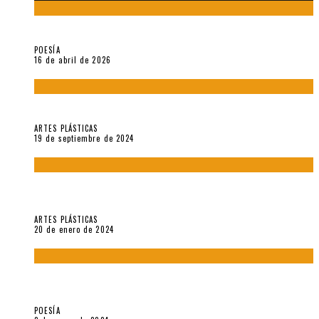
¡Gracias y adiós!, «Vallejo & Co.» se despide
POESÍA
16 de abril de 2026
Francis Bacon: notas de una entrevista con Peter Beard
ARTES PLÁSTICAS
19 de septiembre de 2024
Circunstancias y abnegaciones en una ciudad agrietada. En
“Estado Remanente/Una línea de vida”.
ARTES PLÁSTICAS
20 de enero de 2024
Sobre «Ese eco que une los ojos» (2023), de Silvia Goldman /
Esperanza Vives / Aldo Alcota
POESÍA