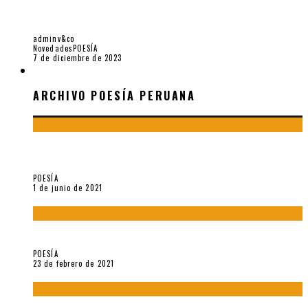
ACERCA DE «CUADERNO DE COURTNEY LOVE Y OTROS
POEMAS» (2023), DE ANTONIO LEÓN
adminv&co
Novedades
POESÍA
7 de diciembre de 2023
ARCHIVO POESÍA PERUANA
ARCHIVO POESÍA PERUANA
¿Y si la carta más famosa de César Vallejo no fuese
exactamente suya?
POESÍA
1 de junio de 2021
«Trilce» y Otilia Villanueva Gonzales
POESÍA
23 de febrero de 2021