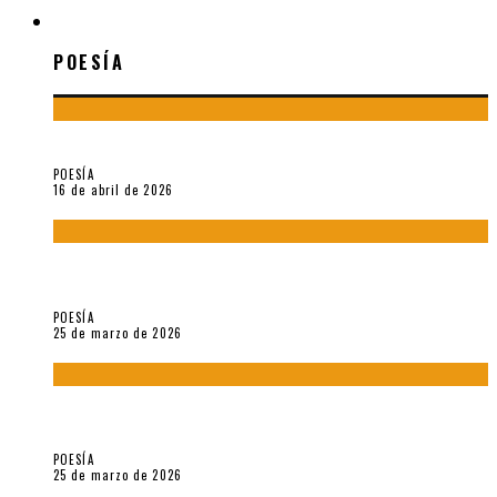
POESÍA
POESÍA
¡Gracias y adiós!, «Vallejo & Co.» se despide
POESÍA
16 de abril de 2026
7 poemas de «Cómo se quita el anzuelo del ojo de un pez sin
romperle la mirada» (2025), de Ana Lissardy
POESÍA
25 de marzo de 2026
5 poemas de «Nunca de mí tu espejismo» (2025), de Romina
Silman
POESÍA
25 de marzo de 2026