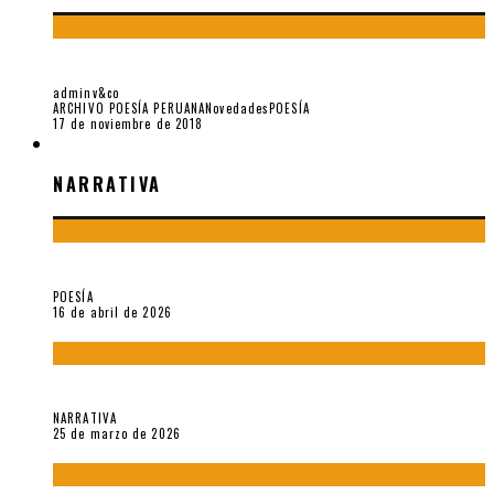
«LOS DUENDES» Y JOSÉ MARÍA EGUREN
adminv&co
ARCHIVO POESÍA PERUANA
Novedades
POESÍA
17 de noviembre de 2018
NARRATIVA
NARRATIVA
¡Gracias y adiós!, «Vallejo & Co.» se despide
POESÍA
16 de abril de 2026
Sobre «Apartamentos Géminis» (2026), de Julio Hardisson
NARRATIVA
25 de marzo de 2026