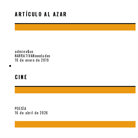
ARTÍCULO AL AZAR
2 CUENTOS DE «CUENTOS ESCABROSOS» (2018), DE
PATRICK PAREJA FLORES
adminv&co
NARRATIVA
Novedades
10 de enero de 2019
CINE
CINE
¡Gracias y adiós!, «Vallejo & Co.» se despide
POESÍA
16 de abril de 2026
A propósito de The Pillow Book de Peter Greenaway