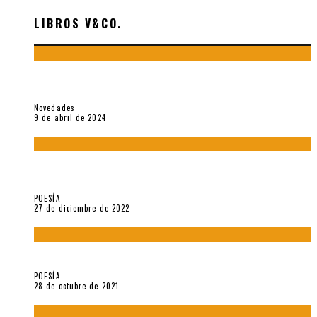
LIBROS V&CO.
«La poesía en la vida y en la obra de Sebastián Salazar», por
Emilio A. Westphalen
Novedades
9 de abril de 2024
5 poemas de «Jardín mecánico» (2022), de Luis Alonso Cruz
Álvarez
POESÍA
27 de diciembre de 2022
Carlos Germán Belli. Un punto incandescente
POESÍA
28 de octubre de 2021