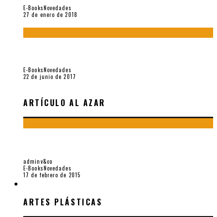
E-Books
Novedades
27 de enero de 2018
Jamás olvidados. Muestra de poesía búlgara reciente (Vallejo
& Co., 2017)
E-Books
Novedades
22 de junio de 2017
ARTÍCULO AL AZAR
«EIELSON HOMENAJE 90 AÑOS», E-BOOK POR VALLEJO &
CO.
adminv&co
E-Books
Novedades
17 de febrero de 2015
ARTES PLÁSTICAS
ARTES PLÁSTICAS