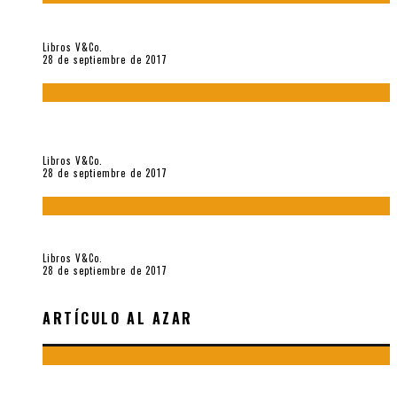
«Howl. Aullido» (2017), de Allen Ginsberg
Libros V&Co.
28 de septiembre de 2017
«Bodegón. Poemas recuperados 1973-1976» (2017), de
Enrique Verástegui
Libros V&Co.
28 de septiembre de 2017
«fe» (2016), de Bruno Pólack
Libros V&Co.
28 de septiembre de 2017
ARTÍCULO AL AZAR
UN POEMA INÉDITO DE MARCO ANTONIO CAMPOS