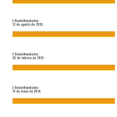
«El fakir confinado. Distante presencia del olvido». II
Coloquio (2020)
E-Books
Novedades
13 de agosto de 2020
Fuera del alcance de la memoria. [Antología poética 1998 –
2018], de Fabrício Marques
E-Books
Novedades
26 de febrero de 2019
“César Dávila. Distante presencia del olvido». Homenaje 100
años (Vallejo & Co., 2018)
E-Books
Novedades
15 de mayo de 2018
Con mi caracol y mi revólver. Muestra de poesía chilena
reciente (Vallejo & Co., 2018)