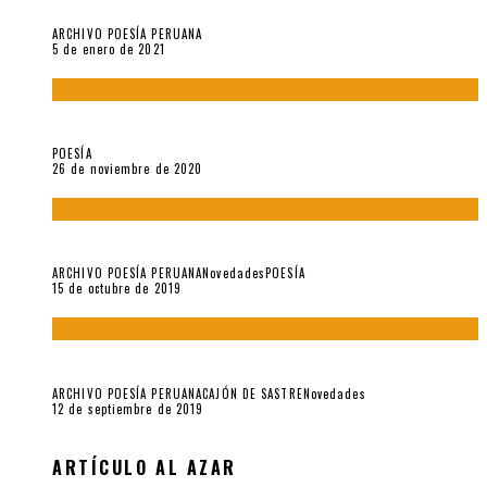
Carmen Ollé en Hora Zero y otras instantáneas del recuerdo
ARCHIVO POESÍA PERUANA
5 de enero de 2021
El doctorado de César Vallejo
POESÍA
26 de noviembre de 2020
Yo no pido postales sino cassettes de Lou Reed (Parte II)
ARCHIVO POESÍA PERUANA
Novedades
POESÍA
15 de octubre de 2019
Yo no pido postales sino cassettes de Lou Reed (Parte I)
ARCHIVO POESÍA PERUANA
CAJÓN DE SASTRE
Novedades
12 de septiembre de 2019
ARTÍCULO AL AZAR