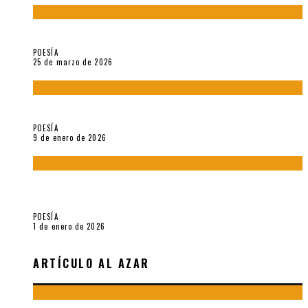
Sobre «Prosas minúsculas» (2025), de Alonso Rabí
POESÍA
25 de marzo de 2026
5 poemas de «Música imprecisa» (2025), de Néstor Mux
POESÍA
9 de enero de 2026
Fragmentos de «Hoy no hay tiempo para la eternidad (2024),
de María Mascheroni
POESÍA
1 de enero de 2026
ARTÍCULO AL AZAR