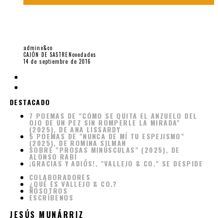
«LA GUERRA DERIVA SIEMPRE EN LA BRUTALIZACIÓN DEL
SER HUMANO Y SACA LO PEOR QUE ESTE TIENE».
ENTREVISTA CARMEN MC EVOY
adminv&co
CAJÓN DE SASTRE
Novedades
14 de septiembre de 2016
DESTACADO
7 POEMAS DE "CÓMO SE QUITA EL ANZUELO DEL
OJO DE UN PEZ SIN ROMPERLE LA MIRADA"
(2025), DE ANA LISSARDY
5 POEMAS DE "NUNCA DE MÍ TU ESPEJISMO"
(2025), DE ROMINA SILMAN
SOBRE "PROSAS MINÚSCULAS" (2025), DE
ALONSO RABÍ
¡GRACIAS Y ADIÓS!, "VALLEJO & CO." SE DESPIDE
COLABORADORES
¿QUÉ ES VALLEJO & CO.?
NOSOTROS
ESCRÍBENOS
JESÚS MUNÁRRIZ