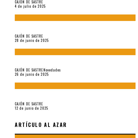
CAJÓN DE SASTRE
4 de julio de 2025
El hombre que vino del mar, por Maurizio Medo
CAJÓN DE SASTRE
28 de junio de 2025
«Morivivencias»: balas y flores en un mismo corazón
CAJÓN DE SASTRE
Novedades
26 de junio de 2025
Roger Santiváñez y el recuerdo de una guerra
CAJÓN DE SASTRE
12 de junio de 2025
ARTÍCULO AL AZAR