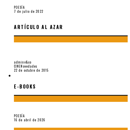
POESÍA
7 de julio de 2022
ARTÍCULO AL AZAR
REGOCIJARSE EN EL HASTÍO. SOBRE «ELLA & ÉL» DE FRANK
PÉREZ-GARLAND
adminv&co
CINE
Novedades
22 de octubre de 2015
E-BOOKS
E-BOOKS
¡Gracias y adiós!, «Vallejo & Co.» se despide
POESÍA
16 de abril de 2026