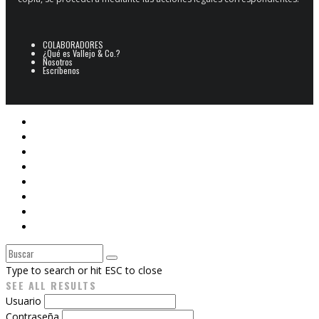
COLABORADORES
¿Qué es Vallejo & Co.?
Nosotros
Escríbenos
POESÍA
ARCHIVO POESÍA PERUANA
NARRATIVA
CINE
E-BOOKS
ARTES PLÁSTICAS
Libros V&Co.
CAJÓN DE SASTRE
Type to search or hit ESC to close
SEE ALL RESULTS
Usuario
Contraseña