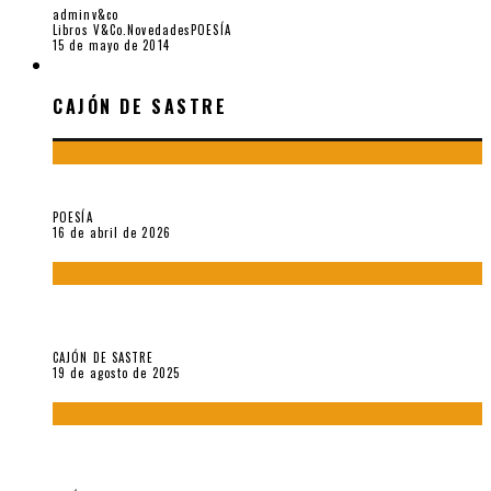
adminv&co
Libros V&Co.
Novedades
POESÍA
15 de mayo de 2014
CAJÓN DE SASTRE
CAJÓN DE SASTRE
¡Gracias y adiós!, «Vallejo & Co.» se despide
POESÍA
16 de abril de 2026
“Variaciones sobre el derecho a guardar silencio” (inédito),
de Anne Carson
CAJÓN DE SASTRE
19 de agosto de 2025
El reino sin soberanía del metarrelato occidental, por Ana
Arzoumanian