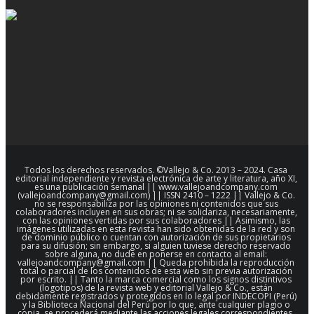
Todos los derechos reservados. ©Vallejo & Co. 2013 – 2024. Casa
editorial independiente y revista electrónica de arte y literatura, año XI,
es una publicación semanal || www.vallejoandcompany.com
(vallejoandcompany@gmail.com) || ISSN 2410 – 1222 || Vallejo & Co.
no se responsabiliza por las opiniones ni contenidos que sus
colaboradores incluyen en sus obras; ni se solidariza, necesariamente,
con las opiniones vertidas por sus colaboradores || Asimismo, las
imágenes utilizadas en esta revista han sido obtenidas de la red y son
de dominio público o cuentan con autorización de sus propietarios
para su difusión; sin embargo, si alguien tuviese derecho reservado
sobre alguna, no dude en ponerse en contacto al email:
vallejoandcompany@gmail.com || Queda prohibida la reproducción
total o parcial de los contenidos de esta web sin previa autorización
por escrito. || Tanto la marca comercial como los signos distintivos
(logotipos) de la revista web y editorial Vallejo & Co., están
debidamente registrados y protegidos en lo legal por INDECOPI (Perú)
y la Biblioteca Nacional del Perú por lo que, ante cualquier plagio o
copia, se procederá mediante las acciones legales correspondientes.