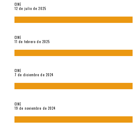
CINE
12 de julio de 2025
Sobre «Come and See» (1985), película de Elem Klimov
CINE
11 de febrero de 2025
Sobre Gena Rowlands y Alain Delon
CINE
7 de diciembre de 2024
Sobre «Akira» (1988), película de Katsuhiro Ôtomo
CINE
19 de noviembre de 2024
Sobre «Cartografía de lo invisible» (2021). Entrevista a
Robert Baca Oviedo