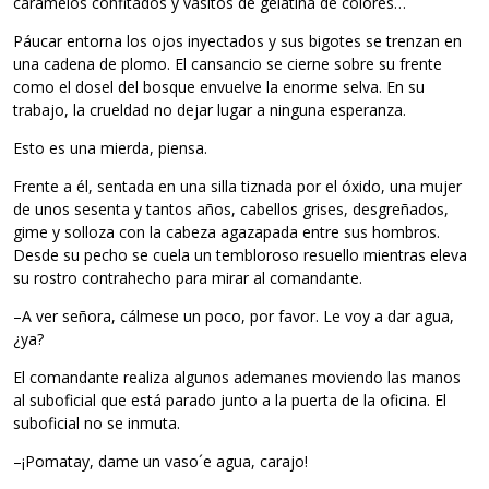
caramelos confitados y vasitos de gelatina de colores…
Páucar entorna los ojos inyectados y sus bigotes se trenzan en
una cadena de plomo. El cansancio se cierne sobre su frente
como el dosel del bosque envuelve la enorme selva. En su
trabajo, la crueldad no dejar lugar a ninguna esperanza.
Esto es una mierda, piensa.
Frente a él, sentada en una silla tiznada por el óxido, una mujer
de unos sesenta y tantos años, cabellos grises, desgreñados,
gime y solloza con la cabeza agazapada entre sus hombros.
Desde su pecho se cuela un tembloroso resuello mientras eleva
su rostro contrahecho para mirar al comandante.
–A ver señora, cálmese un poco, por favor. Le voy a dar agua,
¿ya?
El comandante realiza algunos ademanes moviendo las manos
al suboficial que está parado junto a la puerta de la oficina. El
suboficial no se inmuta.
–¡Pomatay, dame un vaso´e agua, carajo!