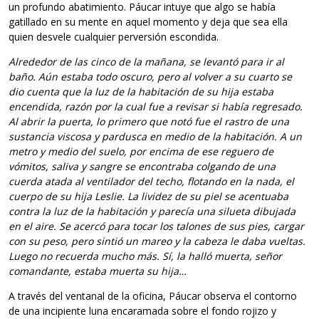
un profundo abatimiento. Páucar intuye que algo se había
gatillado en su mente en aquel momento y deja que sea ella
quien desvele cualquier perversión escondida.
Alrededor de las cinco de la mañana, se levantó para ir al
baño. Aún estaba todo oscuro, pero al volver a su cuarto se
dio cuenta que la luz de la habitación de su hija estaba
encendida, razón por la cual fue a revisar si había regresado.
Al abrir la puerta, lo primero que notó fue el rastro de una
sustancia viscosa y pardusca en medio de la habitación. A un
metro y medio del suelo, por encima de ese reguero de
vómitos, saliva y sangre se encontraba colgando de una
cuerda atada al ventilador del techo, flotando en la nada, el
cuerpo de su hija Leslie. La lividez de su piel se acentuaba
contra la luz de la habitación y parecía una silueta dibujada
en el aire. Se acercó para tocar los talones de sus pies, cargar
con su peso, pero sintió un mareo y la cabeza le daba vueltas.
Luego no recuerda mucho más. Sí, la halló muerta, señor
comandante, estaba muerta su hija…
A través del ventanal de la oficina, Páucar observa el contorno
de una incipiente luna encaramada sobre el fondo rojizo y