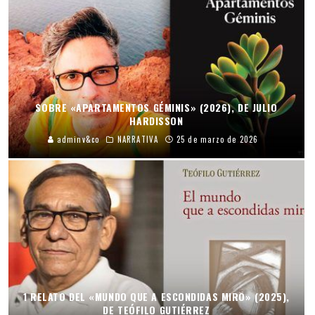
SOBRE «APARTAMENTOS GÉMINIS» (2026), DE JULIO
HARDISSON
adminv&co
NARRATIVA
25 de marzo de 2026
1 RELATO DEL «MUNDO QUE A ESCONDIDAS MIRO» (2025),
DE TEÓFILO GUTIÉRREZ