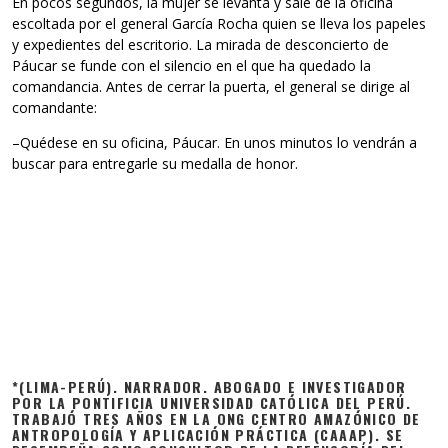
En pocos segundos, la mujer se levanta y sale de la oficina
escoltada por el general García Rocha quien se lleva los papeles
y expedientes del escritorio. La mirada de desconcierto de
Páucar se funde con el silencio en el que ha quedado la
comandancia. Antes de cerrar la puerta, el general se dirige al
comandante:
–Quédese en su oficina, Páucar. En unos minutos lo vendrán a
buscar para entregarle su medalla de honor.
*(LIMA-PERÚ). NARRADOR. ABOGADO E INVESTIGADOR
POR LA PONTIFICIA UNIVERSIDAD CATÓLICA DEL PERÚ.
TRABAJÓ TRES AÑOS EN LA ONG CENTRO AMAZÓNICO DE
ANTROPOLOGÍA Y APLICACIÓN PRÁCTICA (CAAAP). SE