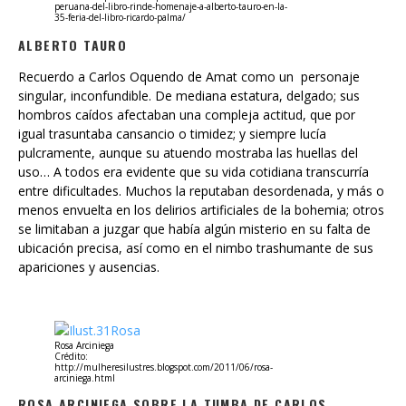
ALBERTO TAURO
Recuerdo a Carlos Oquendo de Amat como un personaje
singular, inconfundible. De mediana estatura, delgado; sus
hombros caídos afectaban una compleja actitud, que por
igual trasuntaba cansancio o timidez; y siempre lucía
pulcramente, aunque su atuendo mostraba las huellas del
uso… A todos era evidente que su vida cotidiana transcurría
entre dificultades. Muchos la reputaban desordenada, y más o
menos envuelta en los delirios artificiales de la bohemia; otros
se limitaban a juzgar que había algún misterio en su falta de
ubicación precisa, así como en el nimbo trashumante de sus
apariciones y ausencias.
Rosa Arciniega
Crédito:
http://mulheresilustres.blogspot.com/2011/06/rosa-
arciniega.html
ROSA ARCINIEGA SOBRE LA TUMBA DE CARLOS
OQUENDO DE AMAT