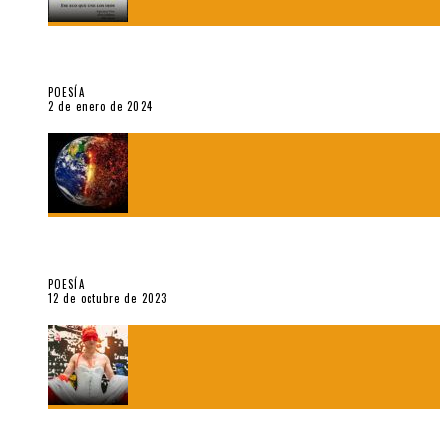
Sobre «Ese eco que une los ojos» (2023), de Silvia Goldman /
Esperanza Vives / Aldo Alcota
POESÍA
2 de enero de 2024
La creación artística en tiempos de la crisis climática, por
Sebastián Miranda Brenes
POESÍA
12 de octubre de 2023
Performance: «Cuerpx en Vela» (2023), de Germa Machuca