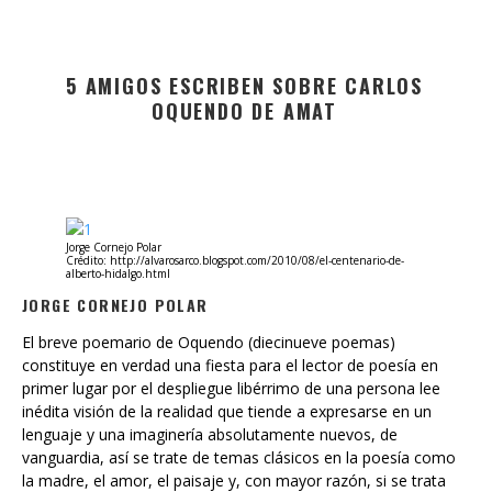
5 AMIGOS ESCRIBEN SOBRE CARLOS
OQUENDO DE AMAT
Jorge Cornejo Polar
Crédito: http://alvarosarco.blogspot.com/2010/08/el-centenario-de-
alberto-hidalgo.html
JORGE CORNEJO POLAR
El breve poemario de Oquendo (diecinueve poemas)
constituye en verdad una fiesta para el lector de poesía en
primer lugar por el despliegue libérrimo de una persona lee
inédita visión de la realidad que tiende a expresarse en un
lenguaje y una imaginería absolutamente nuevos, de
vanguardia, así se trate de temas clásicos en la poesía como
la madre, el amor, el paisaje y, con mayor razón, si se trata
de novísimas entidades como la ciudad contemporánea o los
inventos tecnológicos.