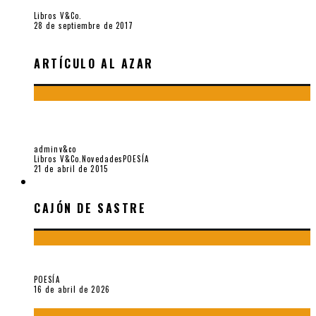
Libros V&Co.
28 de septiembre de 2017
ARTÍCULO AL AZAR
LA VOZ QUE UN DÍA MIRABA. CÉSAR MORO Y CARLOS
OQUENDO DE AMAT, POR JORGE VALBUENA
adminv&co
Libros V&Co.
Novedades
POESÍA
21 de abril de 2015
CAJÓN DE SASTRE
CAJÓN DE SASTRE
¡Gracias y adiós!, «Vallejo & Co.» se despide
POESÍA
16 de abril de 2026