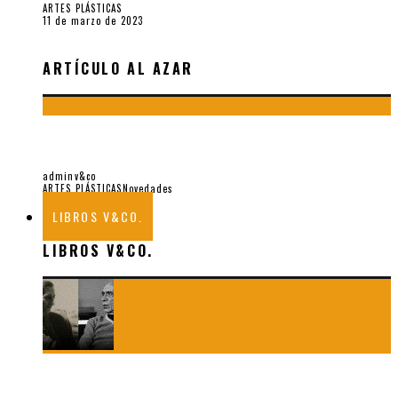
ARTES PLÁSTICAS
11 de marzo de 2023
ARTÍCULO AL AZAR
CONVERSACIÓN CON JOAQUÍN ROCA REY, POR JORGE
EDUARDO EIELSON
adminv&co
ARTES PLÁSTICAS
Novedades
25 de julio de 2017
LIBROS V&CO.
LIBROS V&CO.
«La poesía en la vida y en la obra de Sebastián Salazar», por
Emilio A. Westphalen