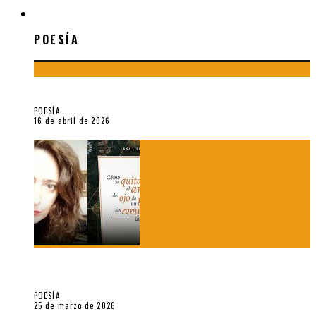
POESÍA
POESÍA
¡Gracias y adiós!, «Vallejo & Co.» se despide
POESÍA
16 de abril de 2026
7 poemas de «Cómo se quita el anzuelo del ojo de un pez sin
romperle la mirada» (2025), de Ana Lissardy
POESÍA
25 de marzo de 2026