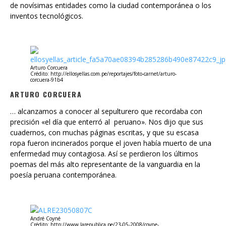
Arturo Corcuera
Crédito: http://ellosyellas.com.pe/reportajes/foto-carnet/arturo-
corcuera-91b4
ARTURO CORCUERA
… alcanzamos a conocer al sepulturero que recordaba con
precisión «el día que enterró al peruano». Nos dijo que sus
cuadernos, con muchas páginas escritas, y que su escasa
ropa fueron incinerados porque el joven había muerto de una
enfermedad muy contagiosa. Así se perdieron los últimos
poemas del más alto representante de la vanguardia en la
poesía peruana contemporánea.
André Coyné
Crédito: http://www.larepublica.pe/23-05-2008/coyne-
hablara-sobre-vallejo-y-georgette
ANDRÉ COYNÉ