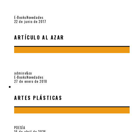
Jamás olvidados. Muestra de poesía búlgara reciente (Vallejo
& Co., 2017)
E-Books
Novedades
22 de junio de 2017
ARTÍCULO AL AZAR
CON MI CARACOL Y MI REVÓLVER. MUESTRA DE POESÍA
CHILENA RECIENTE (VALLEJO & CO., 2018)
adminv&co
E-Books
Novedades
27 de enero de 2018
ARTES PLÁSTICAS
ARTES PLÁSTICAS
¡Gracias y adiós!, «Vallejo & Co.» se despide
POESÍA
16 de abril de 2026