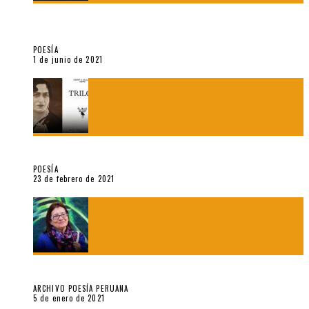
¿Y si la carta más famosa de César Vallejo no fuese
exactamente suya?
POESÍA
1 de junio de 2021
«Trilce» y Otilia Villanueva Gonzales
POESÍA
23 de febrero de 2021
Carmen Ollé en Hora Zero y otras instantáneas del recuerdo
ARCHIVO POESÍA PERUANA
5 de enero de 2021