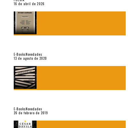
16 de abril de 2026
«El fakir confinado. Distante presencia del olvido». II
Coloquio (2020)
E-Books
Novedades
13 de agosto de 2020
Fuera del alcance de la memoria. [Antología poética 1998 –
2018], de Fabrício Marques
E-Books
Novedades
26 de febrero de 2019