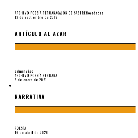
Yo no pido postales sino cassettes de Lou Reed (Parte I)
ARCHIVO POESÍA PERUANA
CAJÓN DE SASTRE
Novedades
12 de septiembre de 2019
ARTÍCULO AL AZAR
CARMEN OLLÉ EN HORA ZERO Y OTRAS INSTANTÁNEAS DEL
RECUERDO
adminv&co
ARCHIVO POESÍA PERUANA
5 de enero de 2021
NARRATIVA
NARRATIVA
¡Gracias y adiós!, «Vallejo & Co.» se despide
POESÍA
16 de abril de 2026