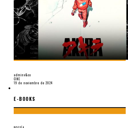
SOBRE «AKIRA» (1988), PELÍCULA DE KATSUHIRO ÔTOMO
adminv&co
CINE
19 de noviembre de 2024
E-BOOKS
E-BOOKS
¡Gracias y adiós!, «Vallejo & Co.» se despide
POESÍA