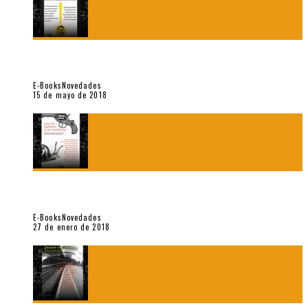
“César Dávila. Distante presencia del olvido». Homenaje 100
años (Vallejo & Co., 2018)
E-Books
Novedades
15 de mayo de 2018
Con mi caracol y mi revólver. Muestra de poesía chilena
reciente (Vallejo & Co., 2018)
E-Books
Novedades
27 de enero de 2018