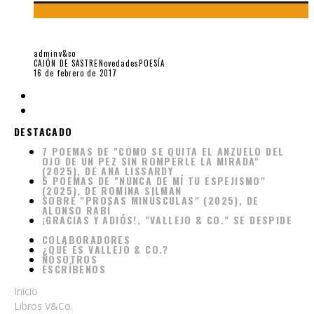
5 INSTANTÁNEAS DE EDUARDO CHIRINOS. [IN MEMORIAM]
adminv&co
CAJÓN DE SASTRE
Novedades
POESÍA
16 de febrero de 2017
7 POEMAS DE "CÓMO SE QUITA EL ANZUELO DEL
DESTACADO
OJO DE UN PEZ SIN ROMPERLE LA MIRADA"
(2025), DE ANA LISSARDY
5 POEMAS DE "NUNCA DE MÍ TU ESPEJISMO"
(2025), DE ROMINA SILMAN
SOBRE "PROSAS MINÚSCULAS" (2025), DE
ALONSO RABÍ
¡GRACIAS Y ADIÓS!, "VALLEJO & CO." SE DESPIDE
COLABORADORES
¿QUÉ ES VALLEJO & CO.?
NOSOTROS
ESCRÍBENOS
Inicio
Libros V&Co.