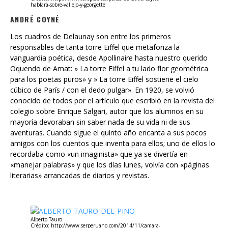
Los cuadros de Delaunay son entre los primeros
responsables de tanta torre Eiffel que metaforiza la
vanguardia poética, desde Apollinaire hasta nuestro querido
Oquendo de Amat: » La torre Eiffel a tu lado flor geométrica
para los poetas puros» y » La torre Eiffel sostiene el cielo
cúbico de París / con el dedo pulgar». En 1920, se volvió
conocido de todos por el artículo que escribió en la revista del
colegio sobre Enrique Salgari, autor que los alumnos en su
mayoría devoraban sin saber nada de su vida ni de sus
aventuras. Cuando sigue el quinto año encanta a sus pocos
amigos con los cuentos que inventa para ellos; uno de ellos lo
recordaba como «un imaginista» que ya se divertía en
«manejar palabras» y que los días lunes, volvía con «páginas
literarias» arrancadas de diarios y revistas.
Alberto Tauro
Crédito: http://www.serperuano.com/2014/11/camara-
peruana-del-libro-rinde-homenaje-a-alberto-tauro-en-la-
35-feria-del-libro-ricardo-palma/