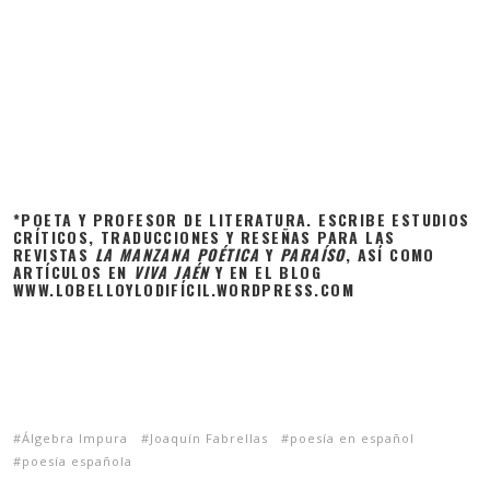
*POETA Y PROFESOR DE LITERATURA. ESCRIBE ESTUDIOS
CRÍTICOS, TRADUCCIONES Y RESEÑAS PARA LAS
REVISTAS
LA MANZANA POÉTICA
Y
PARAÍSO
, ASÍ COMO
ARTÍCULOS EN
VIVA JAÉN
Y EN EL BLOG
WWW.LOBELLOYLODIFÍCIL.WORDPRESS.COM
Álgebra Impura
Joaquín Fabrellas
poesía en español
poesía española