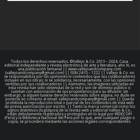
Todos los derechos reservados. ©Vallejo & Co. 2013 – 2024. Casa
editorial independiente y revista electrónica de arte y literatura, año XI, es
una publicación semanal || www.vallejoandcompany.com
(vallejoandcompany@gmail.com) || ISSN 2410 – 1222 || Vallejo & Co. no
se responsabiliza por las opiniones ni contenidos que sus colaboradores
incluyen en sus obras; ni se solidariza, necesariamente, con las opiniones
vertidas por sus colaboradores || Asimismo, las imágenes utilizadas en
esta revista han sido obtenidas de la red y son de dominio público o
cuentan con autorización de sus propietarios para su difusión; sin
embargo, si alguien tuviese derecho reservado sobre alguna, no dude en
ponerse en contacto al email: vallejoandcompany@gmail.com || Queda
prohibida la reproducción total o parcial de los contenidos de esta web
sin previa autorización por escrito. || Tanto la marca comercial como los
signos distintivos (logotipos) de la revista web y editorial Vallejo & Co.,
están debidamente registrados y protegidos en lo legal por INDECOPI
(Perú) y la Biblioteca Nacional del Perú por lo que, ante cualquier plagio o
copia, se procederá mediante las acciones legales correspondientes.