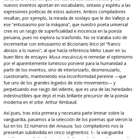
nuevos inventos aportan en vocabulario, sintaxis y espíritu a las
expresiones poéticas de estos autores. Ambos compiladores
resaltan, por ejemplo, la mirada de soslayo que le dio Vallejo a
ese “entusiasmo por la máquina”, que nuestro poeta universal
cree es un rasgo de superficialidad e inocencia en la poesía
peruana, pues no explora su trasfondo. No se trataba solo de
incrementar con entusiasmo el diccionario lírico (el “franco
abrazo a lo nuevo”, al que hacía referencia Mirko Lauer en su
buen libro de ensayos
Musa mecánica
) ni remedar el optimismo
por el aparentemente luminoso porvenir para la humanidad a
partir de los inventos, sino de interiorizarlo, desmenuzarlo,
cuestionarlo, manteniendo esa inconformidad perenne ―que
fue uno de los grandes legados de este movimiento― y
perpetuando ese rasgo del vidente, que es una de las heredades
indestructibles que dejó el más brillante precursor de la poesía
moderna en el orbe: Arthur Rimbaud.
Así pues, tras esta primera y necesaria parte liminar sobre la
vanguardia, pasamos a la selección de los poemas que vieron la
luz en los 32 números del
Amauta.
Sus compiladores nos la
presentan subdividida en cinco segmentos: 1.- la vanguardia