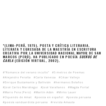
*(LIMA-PERÚ, 1975). POETA Y CRÍTICA LITERARIA.
LITERATA Y EGRESADA DE LA MAESTRÍA EN ESCRITURA
CREATIVA POR LA UNIVERSIDAD NACIONAL MAYOR DE SAN
MARCOS (PERÚ). HA PUBLICADO EN POESÍA
SUEÑOS DE
CARLA
(EDICIÓN VIRTUAL, 2002).
“Romance del verano inculto”
5 metros de Poemas
Alejandro Peralta
Carla Vanessa
César Vallejo
Enrique Bustamante y Ballivián
hermanos Bolaños
José Carlos Mariátegui
José Varallanos
Magda Portal
Mario Pera (Perú)
Martín Adán
Mirko Lauer
Oquendo de Amat
poesía en español
poesía peruana
poesía vanduardista peruana
revista Amauta