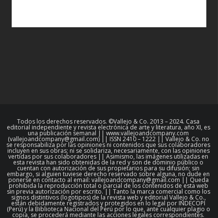
Todos los derechos reservados. ©Vallejo & Co. 2013 – 2024. Casa
editorial independiente y revista electrónica de arte y literatura, año XI, es
una publicación semanal || www.vallejoandcompany.com
(vallejoandcompany@gmail.com) || ISSN 2410 – 1222 || Vallejo & Co. no
se responsabiliza por las opiniones ni contenidos que sus colaboradores
incluyen en sus obras; ni se solidariza, necesariamente, con las opiniones
vertidas por sus colaboradores || Asimismo, las imágenes utilizadas en
esta revista han sido obtenidas de la red y son de dominio público o
cuentan con autorización de sus propietarios para su difusión; sin
embargo, si alguien tuviese derecho reservado sobre alguna, no dude en
ponerse en contacto al email: vallejoandcompany@gmail.com || Queda
prohibida la reproducción total o parcial de los contenidos de esta web
sin previa autorización por escrito. || Tanto la marca comercial como los
signos distintivos (logotipos) de la revista web y editorial Vallejo & Co.,
están debidamente registrados y protegidos en lo legal por INDECOPI
(Perú) y la Biblioteca Nacional del Perú por lo que, ante cualquier plagio o
copia, se procederá mediante las acciones legales correspondientes.