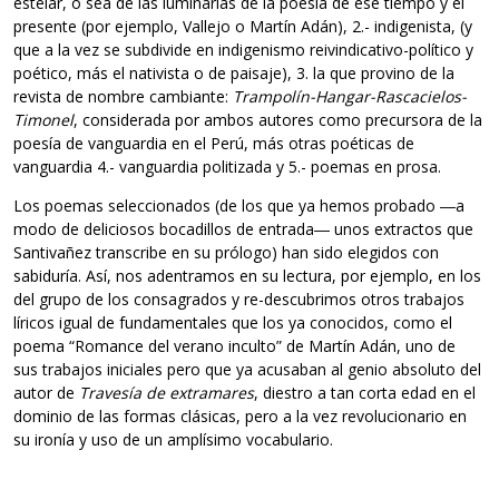
estelar, o sea de las luminarias de la poesía de ese tiempo y el
presente (por ejemplo, Vallejo o Martín Adán), 2.- indigenista, (y
que a la vez se subdivide en indigenismo reivindicativo-político y
poético, más el nativista o de paisaje), 3. la que provino de la
revista de nombre cambiante:
Trampolín-Hangar-Rascacielos-
Timonel
, considerada por ambos autores como precursora de la
poesía de vanguardia en el Perú, más otras poéticas de
vanguardia 4.- vanguardia politizada y 5.- poemas en prosa.
Los poemas seleccionados (de los que ya hemos probado ―a
modo de deliciosos bocadillos de entrada― unos extractos que
Santivañez transcribe en su prólogo) han sido elegidos con
sabiduría. Así, nos adentramos en su lectura, por ejemplo, en los
del grupo de los consagrados y re-descubrimos otros trabajos
líricos igual de fundamentales que los ya conocidos, como el
poema “Romance del verano inculto” de Martín Adán, uno de
sus trabajos iniciales pero que ya acusaban al genio absoluto del
autor de
Travesía de extramares
, diestro a tan corta edad en el
dominio de las formas clásicas, pero a la vez revolucionario en
su ironía y uso de un amplísimo vocabulario.