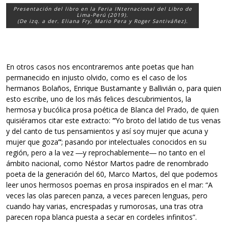
Presentación del libro en la Feria INternacional del Libro de
Lima-Perú (2019).
(De izq. a der. Eliana Fry, Mario Pera y Roger Santiváñez).
En otros casos nos encontraremos ante poetas que han
permanecido en injusto olvido, como es el caso de los
hermanos Bolaños, Enrique Bustamante y Ballivián o, para quien
esto escribe, uno de los más felices descubrimientos, la
hermosa y bucólica prosa poética de Blanca del Prado, de quien
quisiéramos citar este extracto:
“
Yo broto del latido de tus venas
y del canto de tus pensamientos y así soy mujer que acuna y
mujer que goza
”
; pasando por intelectuales conocidos en su
región, pero a la vez ―y reprochablemente― no tanto en el
ámbito nacional, como Néstor Martos padre de renombrado
poeta de la generación del 60, Marco Martos, del que podemos
leer unos hermosos poemas en prosa inspirados en el mar: “A
veces las olas parecen panza, a veces parecen lenguas, pero
cuando hay varias, encrespadas y rumorosas, una tras otra
parecen ropa blanca puesta a secar en cordeles infinitos”.