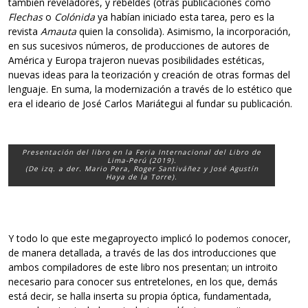
también reveladores, y rebeldes (otras publicaciones como
Flechas
o
Colónida
ya habían iniciado esta tarea, pero es la
revista
Amauta
quien la consolida). Asimismo, la incorporación,
en sus sucesivos números, de producciones de autores de
América y Europa trajeron nuevas posibilidades estéticas,
nuevas ideas para la teorización y creación de otras formas del
lenguaje. En suma, la modernización a través de lo estético que
era el ideario de José Carlos Mariátegui al fundar su publicación.
Presentación del libro en la Feria Internacional del Libro de
Lima-Perú (2019).
(De izq. a der. Mario Pera, Roger Santiváñez y José Agustín
Haya de la Torre).
Y todo lo que este megaproyecto implicó lo podemos conocer,
de manera detallada, a través de las dos introducciones que
ambos compiladores de este libro nos presentan; un introito
necesario para conocer sus entretelones, en los que, demás
está decir, se halla inserta su propia óptica, fundamentada,