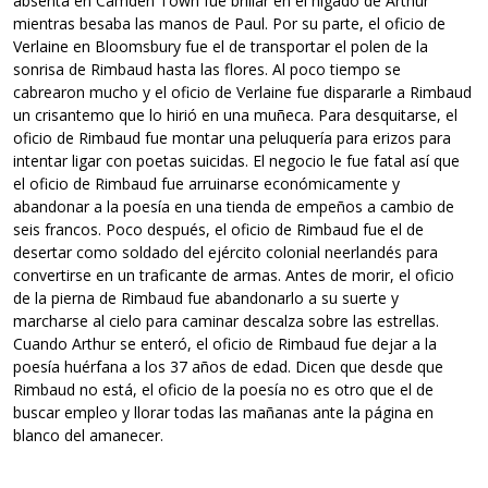
absenta en Camden Town fue brillar en el hígado de Arthur
mientras besaba las manos de Paul. Por su parte, el oficio de
Verlaine en Bloomsbury fue el de transportar el polen de la
sonrisa de Rimbaud hasta las flores. Al poco tiempo se
cabrearon mucho y el oficio de Verlaine fue dispararle a Rimbaud
un crisantemo que lo hirió en una muñeca. Para desquitarse, el
oficio de Rimbaud fue montar una peluquería para erizos para
intentar ligar con poetas suicidas. El negocio le fue fatal así que
el oficio de Rimbaud fue arruinarse económicamente y
abandonar a la poesía en una tienda de empeños a cambio de
seis francos. Poco después, el oficio de Rimbaud fue el de
desertar como soldado del ejército colonial neerlandés para
convertirse en un traficante de armas. Antes de morir, el oficio
de la pierna de Rimbaud fue abandonarlo a su suerte y
marcharse al cielo para caminar descalza sobre las estrellas.
Cuando Arthur se enteró, el oficio de Rimbaud fue dejar a la
poesía huérfana a los 37 años de edad. Dicen que desde que
Rimbaud no está, el oficio de la poesía no es otro que el de
buscar empleo y llorar todas las mañanas ante la página en
blanco del amanecer.