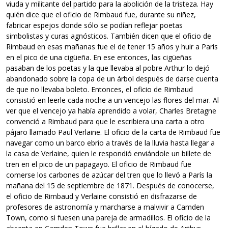
viuda y militante del partido para la abolición de la tristeza. Hay
quién dice que el oficio de Rimbaud fue, durante su niñez,
fabricar espejos donde sólo se podían reflejar poetas
simbolistas y curas agnósticos. También dicen que el oficio de
Rimbaud en esas mañanas fue el de tener 15 años y huir a París
en el pico de una cigüeña. En ese entonces, las cigüeñas
pasaban de los poetas y la que llevaba al pobre Arthur lo dejó
abandonado sobre la copa de un árbol después de darse cuenta
de que no llevaba boleto. Entonces, el oficio de Rimbaud
consistió en leerle cada noche a un vencejo las flores del mar. Al
ver que el vencejo ya había aprendido a volar, Charles Bretagne
convenció a Rimbaud para que le escribiera una carta a otro
pájaro llamado Paul Verlaine. El oficio de la carta de Rimbaud fue
navegar como un barco ebrio a través de la lluvia hasta llegar a
la casa de Verlaine, quien le respondió enviándole un billete de
tren en el pico de un papagayo. El oficio de Rimbaud fue
comerse los carbones de azúcar del tren que lo llevó a París la
mañana del 15 de septiembre de 1871. Después de conocerse,
el oficio de Rimbaud y Verlaine consistió en disfrazarse de
profesores de astronomía y marcharse a malvivir a Camden
Town, como si fuesen una pareja de armadillos. El oficio de la