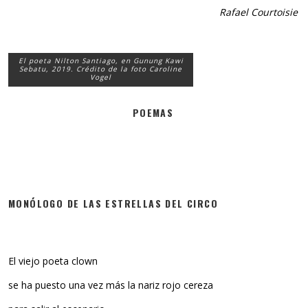
Rafael Courtoisie
El poeta Nilton Santiago, en Gunung Kawi
Sebatu, 2019. Crédito de la foto Caroline
Vogel
POEMAS
MONÓLOGO DE LAS ESTRELLAS DEL CIRCO
El viejo poeta clown
se ha puesto una vez más la nariz rojo cereza