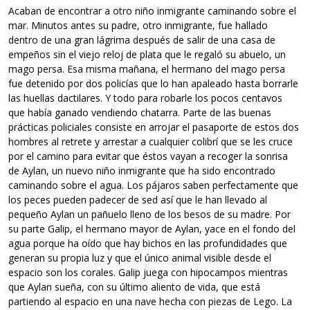
Acaban de encontrar a otro niño inmigrante caminando sobre el
mar. Minutos antes su padre, otro inmigrante, fue hallado
dentro de una gran lágrima después de salir de una casa de
empeños sin el viejo reloj de plata que le regaló su abuelo, un
mago persa. Esa misma mañana, el hermano del mago persa
fue detenido por dos policías que lo han apaleado hasta borrarle
las huellas dactilares. Y todo para robarle los pocos centavos
que había ganado vendiendo chatarra. Parte de las buenas
prácticas policiales consiste en arrojar el pasaporte de estos dos
hombres al retrete y arrestar a cualquier colibrí que se les cruce
por el camino para evitar que éstos vayan a recoger la sonrisa
de Aylan, un nuevo niño inmigrante que ha sido encontrado
caminando sobre el agua. Los pájaros saben perfectamente que
los peces pueden padecer de sed así que le han llevado al
pequeño Aylan un pañuelo lleno de los besos de su madre. Por
su parte Galip, el hermano mayor de Aylan, yace en el fondo del
agua porque ha oído que hay bichos en las profundidades que
generan su propia luz y que el único animal visible desde el
espacio son los corales. Galip juega con hipocampos mientras
que Aylan sueña, con su último aliento de vida, que está
partiendo al espacio en una nave hecha con piezas de Lego. La