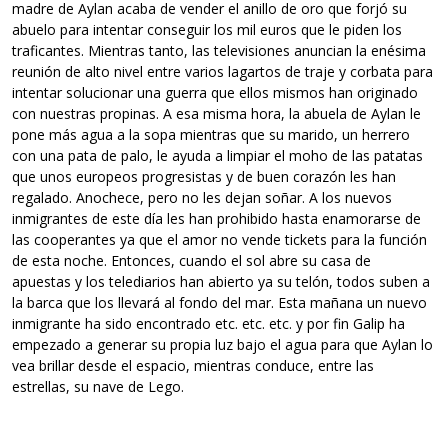
madre de Aylan acaba de vender el anillo de oro que forjó su
abuelo para intentar conseguir los mil euros que le piden los
traficantes. Mientras tanto, las televisiones anuncian la enésima
reunión de alto nivel entre varios lagartos de traje y corbata para
intentar solucionar una guerra que ellos mismos han originado
con nuestras propinas. A esa misma hora, la abuela de Aylan le
pone más agua a la sopa mientras que su marido, un herrero
con una pata de palo, le ayuda a limpiar el moho de las patatas
que unos europeos progresistas y de buen corazón les han
regalado. Anochece, pero no les dejan soñar. A los nuevos
inmigrantes de este día les han prohibido hasta enamorarse de
las cooperantes ya que el amor no vende tickets para la función
de esta noche. Entonces, cuando el sol abre su casa de
apuestas y los telediarios han abierto ya su telón, todos suben a
la barca que los llevará al fondo del mar. Esta mañana un nuevo
inmigrante ha sido encontrado etc. etc. etc. y por fin Galip ha
empezado a generar su propia luz bajo el agua para que Aylan lo
vea brillar desde el espacio, mientras conduce, entre las
estrellas, su nave de Lego.