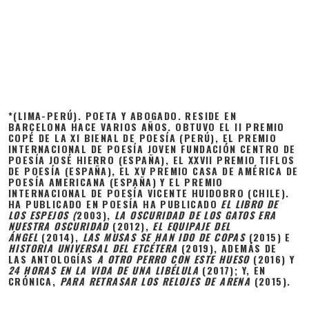
*(LIMA-PERÚ). POETA Y ABOGADO. RESIDE EN
BARCELONA HACE VARIOS AÑOS. OBTUVO EL II PREMIO
COPÉ DE LA XI BIENAL DE POESÍA (PERÚ), EL PREMIO
INTERNACIONAL DE POESÍA JOVEN FUNDACIÓN CENTRO DE
POESÍA JOSÉ HIERRO (ESPAÑA), EL XXVII PREMIO TIFLOS
DE POESÍA (ESPAÑA), EL XV PREMIO CASA DE AMÉRICA DE
POESÍA AMERICANA (ESPAÑA) Y EL PREMIO
INTERNACIONAL DE POESÍA VICENTE HUIDOBRO (CHILE).
HA PUBLICADO EN POESÍA HA PUBLICADO
EL LIBRO DE
LOS ESPEJOS (
2003),
LA OSCURIDAD DE LOS GATOS ERA
NUESTRA OSCURIDAD
(2012),
EL EQUIPAJE DEL
ÁNGEL
(2014),
LAS MUSAS SE HAN IDO DE COPAS
(2015) E
HISTORIA UNIVERSAL DEL ETCÉTERA
(2019), ADEMÁS DE
LAS ANTOLOGÍAS
A OTRO PERRO CON ESTE HUESO
(2016) Y
24 HORAS EN LA VIDA DE UNA LIBÉLULA
(2017); Y, EN
CRÓNICA,
PARA RETRASAR LOS RELOJES DE ARENA
(2015).