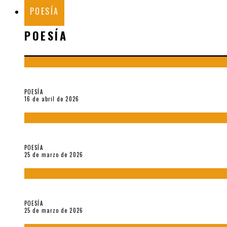
POESÍA
POESÍA
¡Gracias y adiós!, «Vallejo & Co.» se despide
POESÍA
16 de abril de 2026
7 poemas de «Cómo se quita el anzuelo del ojo de un pez sin r
POESÍA
25 de marzo de 2026
5 poemas de «Nunca de mí tu espejismo» (2025), de Romina Si
POESÍA
25 de marzo de 2026