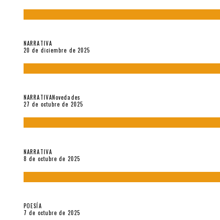
El espíritu de los signos en el «Maldito Hippie comunista» (201
NARRATIVA
20 de diciembre de 2025
Trabajo interno: Radiografía de un futbolista que nunca debut
NARRATIVA
Novedades
27 de octubre de 2025
«Coreografía para trenzas solas» (2025). Entrevista a Teresa 
NARRATIVA
8 de octubre de 2025
Elvira Hernández, poeta nómade
POESÍA
7 de octubre de 2025