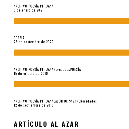
ARCHIVO POESÍA PERUANA
5 de enero de 2021
El doctorado de César Vallejo
POESÍA
26 de noviembre de 2020
Yo no pido postales sino cassettes de Lou Reed (Parte II)
ARCHIVO POESÍA PERUANA
Novedades
POESÍA
15 de octubre de 2019
Yo no pido postales sino cassettes de Lou Reed (Parte I)
ARCHIVO POESÍA PERUANA
CAJÓN DE SASTRE
Novedades
12 de septiembre de 2019
ARTÍCULO AL AZAR