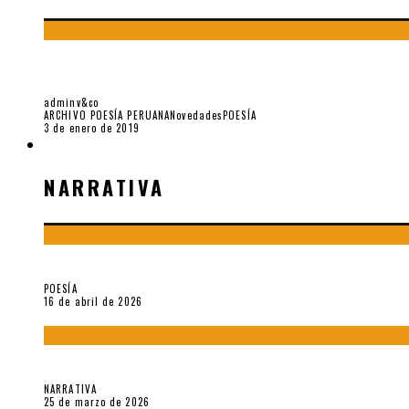
BLANCA VARELA – UNA VIDA SECRETA, POR E
adminv&co
ARCHIVO POESÍA PERUANA
Novedades
POESÍA
3 de enero de 2019
NARRATIVA
NARRATIVA
¡Gracias y adiós!, «Vallejo & Co.» se despide
POESÍA
16 de abril de 2026
Sobre «Apartamentos Géminis» (2026), de Julio Hardisson
NARRATIVA
25 de marzo de 2026