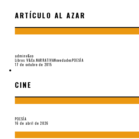
ARTÍCULO AL AZAR
FRAGMENTOS DE «EL FIORD», DE OSVALDO LA
adminv&co
Libros V&Co.
NARRATIVA
Novedades
POESÍA
17 de octubre de 2015
CINE
CINE
¡Gracias y adiós!, «Vallejo & Co.» se despide
POESÍA
16 de abril de 2026