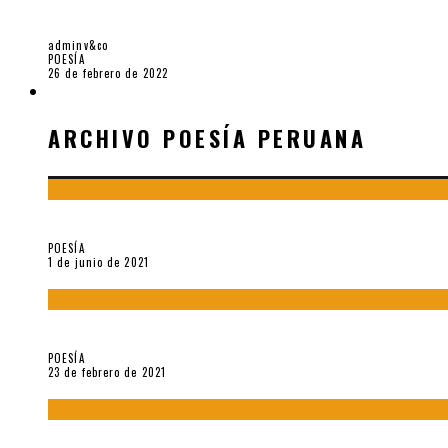
«LA TIERRA BALDÍA» (1922), POR T.S. ELIOT
adminv&co
POESÍA
26 de febrero de 2022
ARCHIVO POESÍA PERUANA
ARCHIVO POESÍA PERUANA
¿Y si la carta más famosa de César Vallejo no fuese exactament
POESÍA
1 de junio de 2021
«Trilce» y Otilia Villanueva Gonzales
POESÍA
23 de febrero de 2021
Carmen Ollé en Hora Zero y otras instantáneas del recuerdo