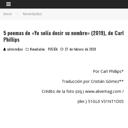
Inicio
Novedades
5 poemas de «Yo solía decir su nombre» (2019), de Carl
Phillips
adminv&co
Novedades
POESÍA
27 de febrero de 2020
Por Carl Phillips*
Traducción por Cristián Gómez**
Crédito de la foto (izq.) www.alivemag.com /
(der.) 51GL0 V31NT1D05