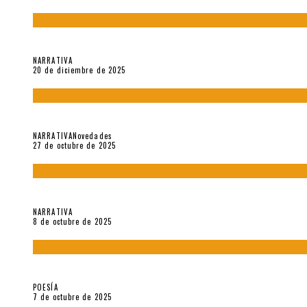
El espíritu de los signos en el «Maldito Hippie comunista» (201
NARRATIVA
20 de diciembre de 2025
Trabajo interno: Radiografía de un futbolista que nunca debut
NARRATIVA
Novedades
27 de octubre de 2025
«Coreografía para trenzas solas» (2025). Entrevista a Teresa 
NARRATIVA
8 de octubre de 2025
Elvira Hernández, poeta nómade
POESÍA
7 de octubre de 2025