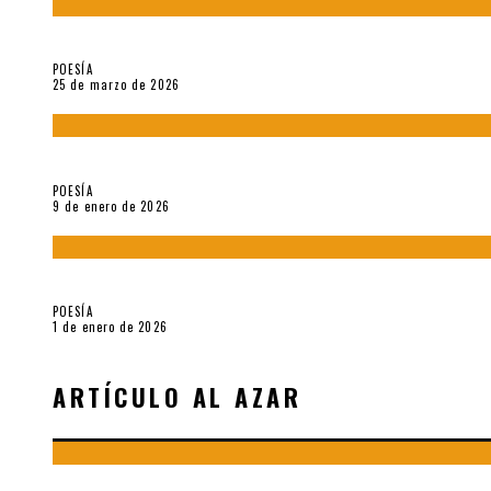
Sobre «Prosas minúsculas» (2025), de Alonso Rabí
POESÍA
25 de marzo de 2026
5 poemas de «Música imprecisa» (2025), de Néstor Mux
POESÍA
9 de enero de 2026
Fragmentos de «Hoy no hay tiempo para la eternidad (2024), d
POESÍA
1 de enero de 2026
ARTÍCULO AL AZAR