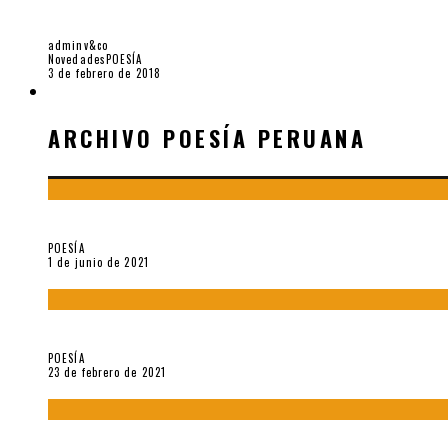
7 POEMAS DE «SAGA FAMILIAR DE UN LOBO ES
adminv&co
Novedades
POESÍA
3 de febrero de 2018
ARCHIVO POESÍA PERUANA
ARCHIVO POESÍA PERUANA
¿Y si la carta más famosa de César Vallejo no fuese exactament
POESÍA
1 de junio de 2021
«Trilce» y Otilia Villanueva Gonzales
POESÍA
23 de febrero de 2021
Carmen Ollé en Hora Zero y otras instantáneas del recuerdo