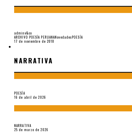
«LOS DUENDES» Y JOSÉ MARÍA EGUREN
adminv&co
ARCHIVO POESÍA PERUANA
Novedades
POESÍA
17 de noviembre de 2018
NARRATIVA
NARRATIVA
¡Gracias y adiós!, «Vallejo & Co.» se despide
POESÍA
16 de abril de 2026
Sobre «Apartamentos Géminis» (2026), de Julio Hardisson
NARRATIVA
25 de marzo de 2026