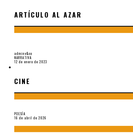
ARTÍCULO AL AZAR
UN OCÉANO DE COLOR, SOBRE «OCÉANO AL REV
adminv&co
NARRATIVA
12 de enero de 2023
CINE
CINE
¡Gracias y adiós!, «Vallejo & Co.» se despide
POESÍA
16 de abril de 2026