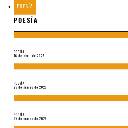
POESÍA
POESÍA
¡Gracias y adiós!, «Vallejo & Co.» se despide
POESÍA
16 de abril de 2026
7 poemas de «Cómo se quita el anzuelo del ojo de un pez sin r
POESÍA
25 de marzo de 2026
5 poemas de «Nunca de mí tu espejismo» (2025), de Romina Si
POESÍA
25 de marzo de 2026