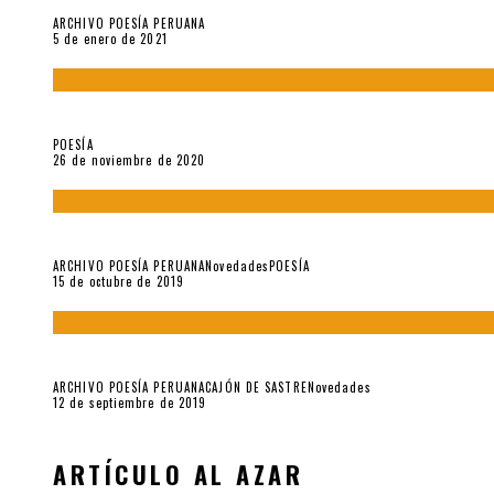
ARCHIVO POESÍA PERUANA
5 de enero de 2021
El doctorado de César Vallejo
POESÍA
26 de noviembre de 2020
Yo no pido postales sino cassettes de Lou Reed (Parte II)
ARCHIVO POESÍA PERUANA
Novedades
POESÍA
15 de octubre de 2019
Yo no pido postales sino cassettes de Lou Reed (Parte I)
ARCHIVO POESÍA PERUANA
CAJÓN DE SASTRE
Novedades
12 de septiembre de 2019
ARTÍCULO AL AZAR