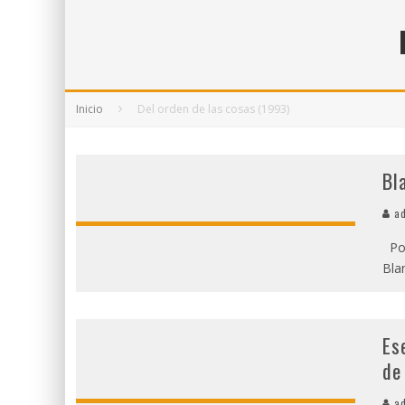
5 POEMAS DE "NUNCA DE MÍ TU ESPEJISMO
SOBRE "PROSAS MINÚSCULAS" (2025), DE
¡GRACIAS Y ADIÓS!, "VALLEJO & CO." SE DE
Inicio
Del orden de las cosas (1993)
Bl
ad
Por
Blan
Es
de
ad