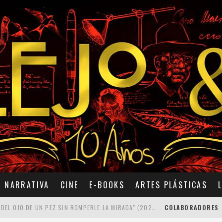
NARRATIVA
CINE
E-BOOKS
ARTES PLÁSTICAS
7 POEMAS DE "CÓMO SE QUITA EL ANZUELO DEL OJO DE UN PEZ SIN ROMPERLE LA MIRADA" (2025), DE ANA LISSARDY
COLABORADORES