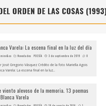
" (2025), DE ROMINA SILMAN
DEL ORDEN DE LAS COSAS (1993
 ALONSO RABÍ
SPIDE
anca Varela: La escena final en la luz del día
minv&co
Novedades
POESÍA
3 de septiembre de 2019
0
 José Gregorio Vásquez Crédito de la foto Mariella Agois
ca Varela: La escena final en la luz
...
e viento alevoso de la memoria. 13 poemas
 Blanca Varela
minv&co
Novedades
POESÍA
19 de agosto de 2016
1