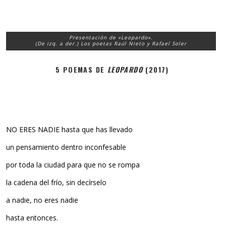
Presentación de «Leopardo».
(De izq. a der.) Los poetas Raúl Nieto y Rafael Soler
5 POEMAS DE
LEOPARDO
(2017)
NO ERES NADIE hasta que has llevado
un pensamiento dentro inconfesable
por toda la ciudad para que no se rompa
la cadena del frío, sin decírselo
a nadie, no eres nadie
hasta entonces.