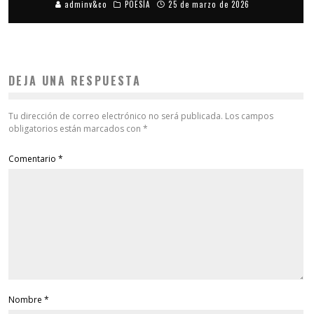
adminv&co
POESÍA
25 de marzo de 2026
DEJA UNA RESPUESTA
Tu dirección de correo electrónico no será publicada.
Los campos
obligatorios están marcados con
*
Comentario
*
Nombre
*