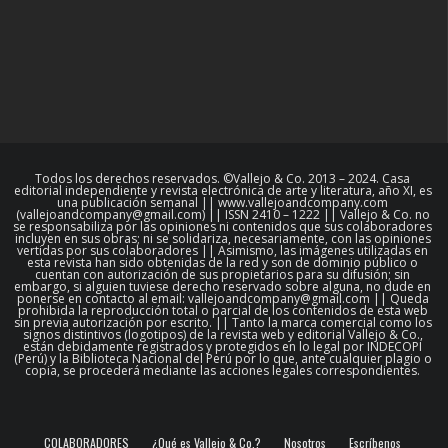
Todos los derechos reservados. ©Vallejo & Co. 2013 – 2024. Casa
editorial independiente y revista electrónica de arte y literatura, año XI, es
una publicación semanal || www.vallejoandcompany.com
(vallejoandcompany@gmail.com) || ISSN 2410 – 1222 || Vallejo & Co. no
se responsabiliza por las opiniones ni contenidos que sus colaboradores
incluyen en sus obras; ni se solidariza, necesariamente, con las opiniones
vertidas por sus colaboradores || Asimismo, las imágenes utilizadas en
esta revista han sido obtenidas de la red y son de dominio público o
cuentan con autorización de sus propietarios para su difusión; sin
embargo, si alguien tuviese derecho reservado sobre alguna, no dude en
ponerse en contacto al email: vallejoandcompany@gmail.com || Queda
prohibida la reproducción total o parcial de los contenidos de esta web
sin previa autorización por escrito. || Tanto la marca comercial como los
signos distintivos (logotipos) de la revista web y editorial Vallejo & Co.,
están debidamente registrados y protegidos en lo legal por INDECOPI
(Perú) y la Biblioteca Nacional del Perú por lo que, ante cualquier plagio o
copia, se procederá mediante las acciones legales correspondientes.
COLABORADORES
¿Qué es Vallejo & Co.?
Nosotros
Escríbenos