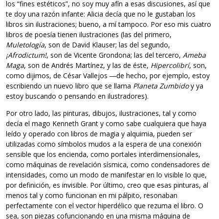
los “fines estéticos”, no soy muy afín a esas discusiones, así que
te doy una razón infante: Alicia decía que no le gustaban los
libros sin ilustraciones; bueno, a mí tampoco. Por eso mis cuatro
libros de poesía tienen ilustraciones (las del primero,
Muletología
, son de David Klauser; las del segundo,
¡Afrodictum!
, son de Vicente Grondona; las del tercero,
Ameba
Maga
, son de Andrés Martínez, y las de éste,
Hipercolibrí
, son,
como dijimos, de César Vallejos ―de hecho, por ejemplo, estoy
escribiendo un nuevo libro que se llama
Planeta Zumbido
y ya
estoy buscando o pensando en ilustradores).
Por otro lado, las pinturas, dibujos, ilustraciones, tal y como
decía el mago Kenneth Grant y como sabe cualquiera que haya
leído y operado con libros de magia y alquimia, pueden ser
utilizadas como símbolos mudos a la espera de una conexión
sensible que los encienda, como portales interdimensionales,
como máquinas de revelación sísmica, como condensadores de
intensidades, como un modo de manifestar en lo visible lo que,
por definición, es invisible. Por último, creo que esas pinturas, al
menos tal y como funcionan en mi pálpito, resonaban
perfectamente con el vector hiperdélico que rezuma el libro. O
sea, son piezas cofuncionando en una misma máquina de