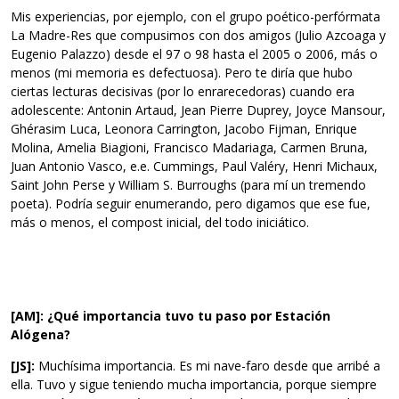
Mis experiencias, por ejemplo, con el grupo poético-perfórmata
La Madre-Res que compusimos con dos amigos (Julio Azcoaga y
Eugenio Palazzo) desde el 97 o 98 hasta el 2005 o 2006, más o
menos (mi memoria es defectuosa). Pero te diría que hubo
ciertas lecturas decisivas (por lo enrarecedoras) cuando era
adolescente: Antonin Artaud, Jean Pierre Duprey, Joyce Mansour,
Ghérasim Luca, Leonora Carrington, Jacobo Fijman, Enrique
Molina, Amelia Biagioni, Francisco Madariaga, Carmen Bruna,
Juan Antonio Vasco, e.e. Cummings, Paul Valéry, Henri Michaux,
Saint John Perse y William S. Burroughs (para mí un tremendo
poeta). Podría seguir enumerando, pero digamos que ese fue,
más o menos, el compost inicial, del todo iniciático.
[AM]: ¿Qué importancia tuvo tu paso por Estación
Alógena?
[JS]:
Muchísima importancia. Es mi nave-faro desde que arribé a
ella. Tuvo y sigue teniendo mucha importancia, porque siempre