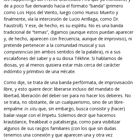
de a poco fue derivando hacia el formato “banda” (primero
como Los Hijos del Viento, luego como Hueso Muerto y
finalmente, vía la intercesión de Lucio Arrillaga, como Dr.
Faustroll). Y ese, de hecho, es su espíritu. No es una banda
tradicional de “temas”, digamos (aunque estos puedan aparecer
y, de hecho, aparecen con frecuencia, aunque de improviso), ni
pretende pertenecer a la comunidad musical y sus
competencias
(en ambos sentidos de la palabra), ni a sus
escalafones del saber y a su diosa Tékhne. Si hablamos de
diosas, yo al menos quisiera estar más cerca del carácter
indómito y primitivo de una Hécate.
Como dije, se trata de una banda perfórmata, de improvisación
libre, y esto quiere decir: liberarse incluso del mandato de
libertad, liberación del deber-ser para no hacer los deberes. No
se trata, no obstante, de un cualquierismo, sino de un libre-
empalme
in situ
que, sin embargo, busca consistir y (hacer)
bailar-viajar con el ímpetu. Solemos decir que hacemos
krautdance, freakbeat o patalisergia, como para visibilizar
algunos de sus rasgos familiares (con los que sin dudas
tenemos una conexión y que aparecen una y otra vez