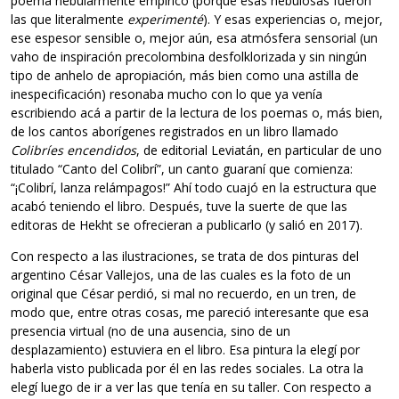
poema nebularmente empírico (porque esas nebulosas fueron
las que literalmente
experimenté
). Y esas experiencias o, mejor,
ese espesor sensible o, mejor aún, esa atmósfera sensorial (un
vaho de inspiración precolombina desfolklorizada y sin ningún
tipo de anhelo de apropiación, más bien como una astilla de
inespecificación) resonaba mucho con lo que ya venía
escribiendo acá a partir de la lectura de los poemas o, más bien,
de los cantos aborígenes registrados en un libro llamado
Colibríes encendidos
, de editorial Leviatán, en particular de uno
titulado “Canto del Colibrí”, un canto guaraní que comienza:
“¡Colibrí, lanza relámpagos!” Ahí todo cuajó en la estructura que
acabó teniendo el libro. Después, tuve la suerte de que las
editoras de Hekht se ofrecieran a publicarlo (y salió en 2017).
Con respecto a las ilustraciones, se trata de dos pinturas del
argentino César Vallejos, una de las cuales es la foto de un
original que César perdió, si mal no recuerdo, en un tren, de
modo que, entre otras cosas, me pareció interesante que esa
presencia virtual (no de una ausencia, sino de un
desplazamiento) estuviera en el libro. Esa pintura la elegí por
haberla visto publicada por él en las redes sociales. La otra la
elegí luego de ir a ver las que tenía en su taller. Con respecto a