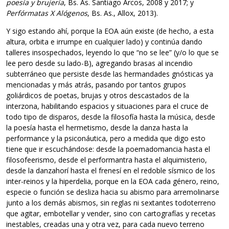
poesía y brujería
, Bs. As. Santiago Arcos, 2008 y 2017; y
Perfórmatas X Alógenos
, Bs. As., Allox, 2013).
Y sigo estando ahí, porque la EOA aún existe (de hecho, a esta
altura, orbita e irrumpe en cualquier lado) y continúa dando
talleres insospechados, leyendo lo que “no se lee” (y/o lo que se
lee pero desde su lado-B), agregando brasas al incendio
subterráneo que persiste desde las hermandades gnósticas ya
mencionadas y más atrás, pasando por tantos grupos
goliárdicos de poetas, brujas y otros descastados de la
interzona, habilitando espacios y situaciones para el cruce de
todo tipo de disparos, desde la filosofía hasta la música, desde
la poesía hasta el hermetismo, desde la danza hasta la
performance y la psiconáutica, pero a medida que digo esto
tiene que ir escuchándose: desde la poemadomancia hasta el
filosofeerismo, desde el performantra hasta el alquimisterio,
desde la danzahorí hasta el frenesí en el redoble sísmico de los
inter-reinos y la hiperdelia, porque en la EOA cada género, reino,
especie o función se desliza hacia su abismo para arremolinarse
junto a los demás abismos, sin reglas ni sextantes todoterreno
que agitar, embotellar y vender, sino con cartografías y recetas
inestables, creadas una y otra vez, para cada nuevo terreno