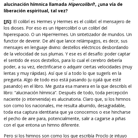
alucinación hímnica llamada
Hipercolibrí
?, ¿una vía de
liberación espiritual, tal vez?
[JS]:
El colibrí es Hermes y Hermes es el colibrí: el mensajero de
los dioses. Por eso es un Hipercolibrí o un colibrí del
hiperespacio. O un HiperHermes. Un sintetizador de mundos. Un
functor de devenir. De ahí que lance relámpagos, es decir, sus
mensajes en lenguaje divino: destellos eléctricos desbordando
de la velocidad de sus plumas. Y ese es el desafío: poder captar
el sentido de esos destellos, para lo cual el cerebro debería
poder, a su vez, electrificarse o adquirir ciertas velocidades (muy
lentas y muy rápidas). Así que sí a todo lo que sugerís en la
pregunta. Algo de todo eso está pasando (u ojalá que esté
pasando) en el libro. Me gusta esa manera en la que describís el
libro: “alucinación hímnica”. Después de todo, toda percepción
naciente (o intervenida) es alucinatoria. Claro que, si los himnos
son como los nacionales, me resulta aburrido, desagradable,
toda esa captura identitaria que ya conocemos o ese hincharse
el pecho de aire para, potencialmente, salir a cagarse a piñas
con el que entona un himno diferente.
Pero si los himnos son como los que escribía Proclo (e intuyo