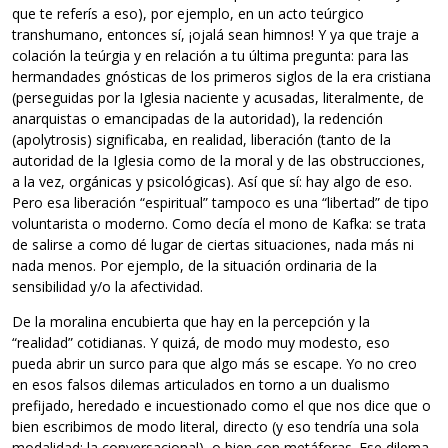
que te referís a eso), por ejemplo, en un acto teúrgico
transhumano, entonces sí, ¡ojalá sean himnos! Y ya que traje a
colación la teúrgia y en relación a tu última pregunta: para las
hermandades gnósticas de los primeros siglos de la era cristiana
(perseguidas por la Iglesia naciente y acusadas, literalmente, de
anarquistas o emancipadas de la autoridad), la redención
(apolytrosis) significaba, en realidad, liberación (tanto de la
autoridad de la Iglesia como de la moral y de las obstrucciones,
a la vez, orgánicas y psicológicas). Así que sí: hay algo de eso.
Pero esa liberación “espiritual” tampoco es una “libertad” de tipo
voluntarista o moderno. Como decía el mono de Kafka: se trata
de salirse a como dé lugar de ciertas situaciones, nada más ni
nada menos. Por ejemplo, de la situación ordinaria de la
sensibilidad y/o la afectividad.
De la moralina encubierta que hay en la percepción y la
“realidad” cotidianas. Y quizá, de modo muy modesto, eso
pueda abrir un surco para que algo más se escape. Yo no creo
en esos falsos dilemas articulados en torno a un dualismo
prefijado, heredado e incuestionado como el que nos dice que o
bien escribimos de modo literal, directo (y eso tendría una sola
modalidad: la conversacional), o bien con metáforas. Ese dilema