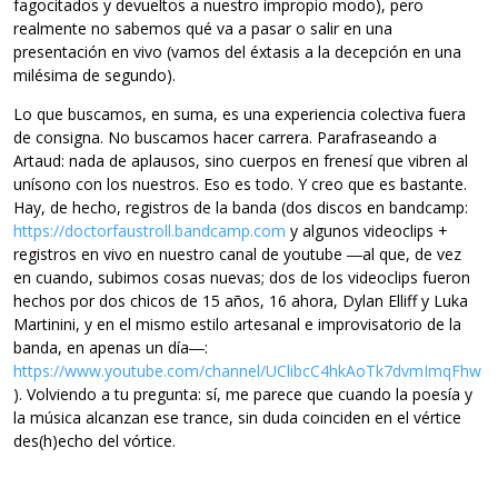
fagocitados y devueltos a nuestro impropio modo), pero
realmente no sabemos qué va a pasar o salir en una
presentación en vivo (vamos del éxtasis a la decepción en una
milésima de segundo).
Lo que buscamos, en suma, es una experiencia colectiva fuera
de consigna. No buscamos hacer carrera. Parafraseando a
Artaud: nada de aplausos, sino cuerpos en frenesí que vibren al
unísono con los nuestros. Eso es todo. Y creo que es bastante.
Hay, de hecho, registros de la banda (dos discos en bandcamp:
https://doctorfaustroll.bandcamp.com
y algunos videoclips +
registros en vivo en nuestro canal de youtube ―al que, de vez
en cuando, subimos cosas nuevas; dos de los videoclips fueron
hechos por dos chicos de 15 años, 16 ahora, Dylan Elliff y Luka
Martinini, y en el mismo estilo artesanal e improvisatorio de la
banda, en apenas un día―:
https://www.youtube.com/channel/UClibcC4hkAoTk7dvmImqFhw
). Volviendo a tu pregunta: sí, me parece que cuando la poesía y
la música alcanzan ese trance, sin duda coinciden en el vértice
des(h)echo del vórtice.