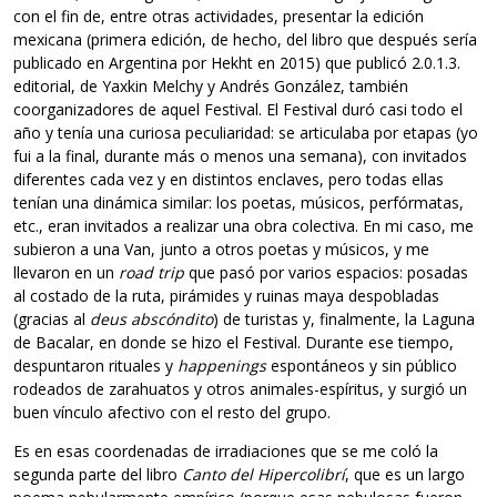
con el fin de, entre otras actividades, presentar la edición
mexicana (primera edición, de hecho, del libro que después sería
publicado en Argentina por Hekht en 2015) que publicó 2.0.1.3.
editorial, de Yaxkin Melchy y Andrés González, también
coorganizadores de aquel Festival. El Festival duró casi todo el
año y tenía una curiosa peculiaridad: se articulaba por etapas (yo
fui a la final, durante más o menos una semana), con invitados
diferentes cada vez y en distintos enclaves, pero todas ellas
tenían una dinámica similar: los poetas, músicos, perfórmatas,
etc., eran invitados a realizar una obra colectiva. En mi caso, me
subieron a una Van, junto a otros poetas y músicos, y me
llevaron en un
road trip
que pasó por varios espacios: posadas
al costado de la ruta, pirámides y ruinas maya despobladas
(gracias al
deus abscóndito
) de turistas y, finalmente, la Laguna
de Bacalar, en donde se hizo el Festival. Durante ese tiempo,
despuntaron rituales y
happenings
espontáneos y sin público
rodeados de zarahuatos y otros animales-espíritus, y surgió un
buen vínculo afectivo con el resto del grupo.
Es en esas coordenadas de irradiaciones que se me coló la
segunda parte del libro
Canto del Hipercolibrí
, que es un largo