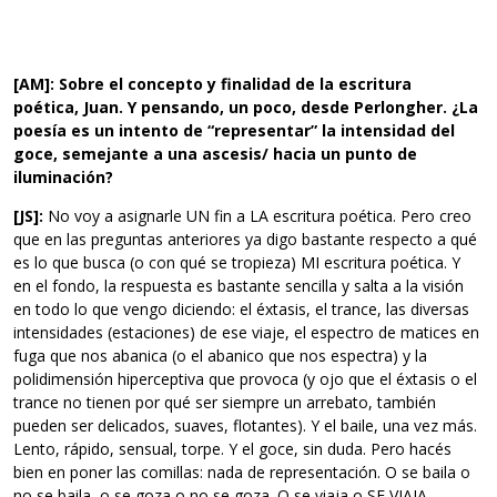
[AM]: Sobre el concepto y finalidad de la escritura
poética, Juan. Y pensando, un poco, desde Perlongher. ¿La
poesía es un intento de “representar” la intensidad del
goce, semejante a una ascesis/ hacia un punto de
iluminación?
[JS]:
No voy a asignarle UN fin a LA escritura poética. Pero creo
que en las preguntas anteriores ya digo bastante respecto a qué
es lo que busca (o con qué se tropieza) MI escritura poética. Y
en el fondo, la respuesta es bastante sencilla y salta a la visión
en todo lo que vengo diciendo: el éxtasis, el trance, las diversas
intensidades (estaciones) de ese viaje, el espectro de matices en
fuga que nos abanica (o el abanico que nos espectra) y la
polidimensión hiperceptiva que provoca (y ojo que el éxtasis o el
trance no tienen por qué ser siempre un arrebato, también
pueden ser delicados, suaves, flotantes). Y el baile, una vez más.
Lento, rápido, sensual, torpe. Y el goce, sin duda. Pero hacés
bien en poner las comillas: nada de representación. O se baila o
no se baila, o se goza o no se goza. O se viaja o SE VIAJA.