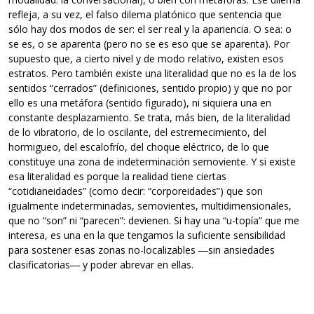
refleja, a su vez, el falso dilema platónico que sentencia que
sólo hay dos modos de ser: el ser real y la apariencia. O sea: o
se es, o se aparenta (pero no se es eso que se aparenta). Por
supuesto que, a cierto nivel y de modo relativo, existen esos
estratos. Pero también existe una literalidad que no es la de los
sentidos “cerrados” (definiciones, sentido propio) y que no por
ello es una metáfora (sentido figurado), ni siquiera una en
constante desplazamiento. Se trata, más bien, de la literalidad
de lo vibratorio, de lo oscilante, del estremecimiento, del
hormigueo, del escalofrío, del choque eléctrico, de lo que
constituye una zona de indeterminación semoviente. Y si existe
esa literalidad es porque la realidad tiene ciertas
“cotidianeidades” (como decir: “corporeidades”) que son
igualmente indeterminadas, semovientes, multidimensionales,
que no “son” ni “parecen”: devienen. Si hay una “u-topía” que me
interesa, es una en la que tengamos la suficiente sensibilidad
para sostener esas zonas no-localizables ―sin ansiedades
clasificatorias― y poder abrevar en ellas.