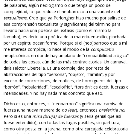
de palabras, algún neologismo o que tenga un poco de
complejidad, lo que reduce el neobarroco a una variante del
textualismo
. Creo que ya Perlongher hizo mucho por salirse de
esa comprensión textualista (y significante) del término para
llevarlo hacia una poética del éxtasis (como él mismo la
llamaba), es decir: una poética de la materia-en-exilio, pinchada
por un espíritu oceaniforme. Porque si el (neo)barroco que a mí
me interesa complica, lo hace al modo de la
complicatio
neoplatónica, en donde hay un plano de “compatibilidad alógica”
de todas las cosas, aún de las más contradictorias. Un carnaval,
diría Héctor Libertella. Es una complejidad por resta de
abstracciones del tipo “persona”, “objeto”, “familia”, y por
exceso de concreciones, de matices, de hormigueos del tipo
“borrón”, “nebularidad”, “escalofrío”, “torsión”: es decir, fuerzas e
intensidades. Y no hay nada más concreto que eso.
Dicho esto, entonces, si “neobarroco” significa una camisa de
fuerza (una nueva manera de
no leer
), entonces
preferiría no
.
Pero si es una
misa (bruja) de fuerzas
(y sería genial que así
fuese entendido), con todas las fugas posibles, sin partitura,
como otra posta en la jarana, como otra carcajada celebratoria