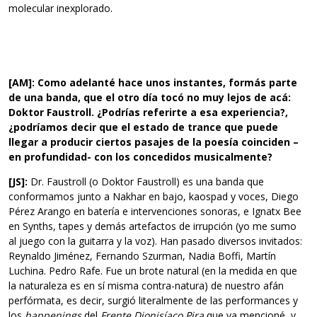
molecular inexplorado.
[AM]: Como adelanté hace unos instantes, formás parte
de una banda, que el otro día tocó no muy lejos de acá:
Doktor Faustroll. ¿Podrías referirte a esa experiencia?,
¿podríamos decir que el estado de trance que puede
llegar a producir ciertos pasajes de la poesía coinciden –
en profundidad- con los concedidos musicalmente?
[JS]:
Dr. Faustroll (o Doktor Faustroll) es una banda que
conformamos junto a Nakhar en bajo, kaospad y voces, Diego
Pérez Arango en batería e intervenciones sonoras, e Ignatx Bee
en Synths, tapes y demás artefactos de irrupción (yo me sumo
al juego con la guitarra y la voz). Han pasado diversos invitados:
Reynaldo Jiménez, Fernando Szurman, Nadia Boffi, Martín
Luchina. Pedro Rafe. Fue un brote natural (en la medida en que
la naturaleza es en sí misma contra-natura) de nuestro afán
perfórmata, es decir, surgió literalmente de las performances y
los
happenings
del
Frente Dionisíaco Pira
que ya mencioné, y