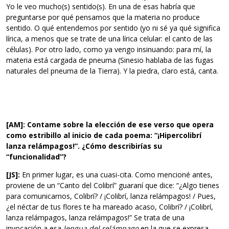
Yo le veo mucho(s) sentido(s). En una de esas habría que
preguntarse por qué pensamos que la materia no produce
sentido. O qué entendemos por sentido (yo ni sé ya qué significa
lírica, a menos que se trate de una lírica celular: el canto de las
células). Por otro lado, como ya vengo insinuando: para mí, la
materia está cargada de pneuma (Sinesio hablaba de las fugas
naturales del pneuma de la Tierra). Y la piedra, claro está, canta.
[AM]: Contame sobre la elección de ese verso que opera
como estribillo al inicio de cada poema: “¡Hipercolibrí
lanza relámpagos!”. ¿Cómo describirías su
“funcionalidad”?
[JS]:
En primer lugar, es una cuasi-cita. Como mencioné antes,
proviene de un “Canto del Colibrí” guaraní que dice: “¿Algo tienes
para comunicarnos, Colibrí? / ¡Colibrí, lanza relámpagos! / Pues,
¿el néctar de tus flores te ha mareado acaso, Colibrí? / ¡Colibrí,
lanza relámpagos, lanza relámpagos!” Se trata de una
invocación a esa
lengua del relámpago
en la que se expresa