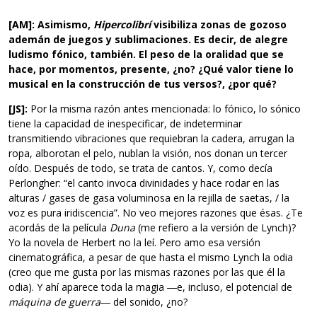
[AM]: Asimismo,
Hipercolibrí
visibiliza zonas de gozoso
ademán de juegos y sublimaciones. Es decir, de alegre
ludismo fónico, también. El peso de la oralidad que se
hace, por momentos, presente, ¿no? ¿Qué valor tiene lo
musical en la construcción de tus versos?, ¿por qué?
[JS]:
Por la misma razón antes mencionada: lo fónico, lo sónico
tiene la capacidad de inespecificar, de indeterminar
transmitiendo vibraciones que requiebran la cadera, arrugan la
ropa, alborotan el pelo, nublan la visión, nos donan un tercer
oído. Después de todo, se trata de cantos. Y, como decía
Perlongher: “el canto invoca divinidades y hace rodar en las
alturas / gases de gasa voluminosa en la rejilla de saetas, / la
voz es pura iridiscencia”. No veo mejores razones que ésas. ¿Te
acordás de la película
Duna
(me refiero a la versión de Lynch)?
Yo la novela de Herbert no la leí. Pero amo esa versión
cinematográfica, a pesar de que hasta el mismo Lynch la odia
(creo que me gusta por las mismas razones por las que él la
odia). Y ahí aparece toda la magia ―e, incluso, el potencial de
máquina de guerra
― del sonido, ¿no?