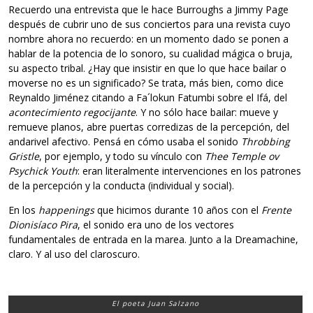
Recuerdo una entrevista que le hace Burroughs a Jimmy Page
después de cubrir uno de sus conciertos para una revista cuyo
nombre ahora no recuerdo: en un momento dado se ponen a
hablar de la potencia de lo sonoro, su cualidad mágica o bruja,
su aspecto tribal. ¿Hay que insistir en que lo que hace bailar o
moverse no es un significado? Se trata, más bien, como dice
Reynaldo Jiménez citando a Fa´lokun Fatumbi sobre el Ifá, del
acontecimiento regocijante
. Y no sólo hace bailar: mueve y
remueve planos, abre puertas corredizas de la percepción, del
andarivel afectivo. Pensá en cómo usaba el sonido
Throbbing
Gristle
, por ejemplo, y todo su vínculo con
Thee Temple ov
Psychick Youth
: eran literalmente intervenciones en los patrones
de la percepción y la conducta (individual y social).
En los
happenings
que hicimos durante 10 años con el
Frente
Dionisíaco Pira
, el sonido era uno de los vectores
fundamentales de entrada en la marea. Junto a la Dreamachine,
claro. Y al uso del claroscuro.
El poeta Juan Salzano