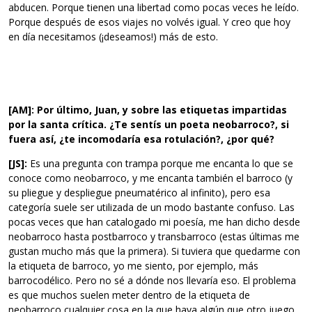
abducen. Porque tienen una libertad como pocas veces he leído.
Porque después de esos viajes no volvés igual. Y creo que hoy
en día necesitamos (¡deseamos!) más de esto.
[AM]: Por último, Juan, y sobre las etiquetas impartidas
por la santa crítica. ¿Te sentís un poeta neobarroco?, si
fuera así, ¿te incomodaría esa rotulación?, ¿por qué?
[JS]:
Es una pregunta con trampa porque me encanta lo que se
conoce como neobarroco, y me encanta también el barroco (y
su pliegue y despliegue pneumatérico al infinito), pero esa
categoría suele ser utilizada de un modo bastante confuso. Las
pocas veces que han catalogado mi poesía, me han dicho desde
neobarroco hasta postbarroco y transbarroco (estas últimas me
gustan mucho más que la primera). Si tuviera que quedarme con
la etiqueta de barroco, yo me siento, por ejemplo, más
barrocodélico. Pero no sé a dónde nos llevaría eso. El problema
es que muchos suelen meter dentro de la etiqueta de
neobarroco cualquier cosa en la que haya algún que otro juego