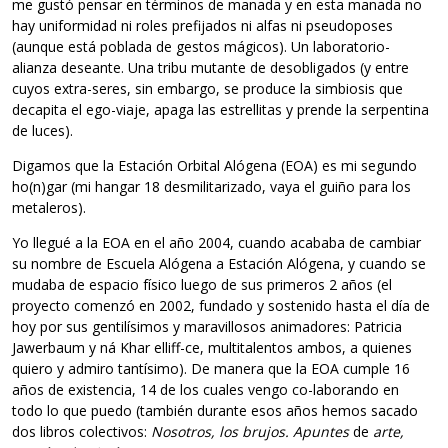
me gustó pensar en términos de manada y en esta manada no
hay uniformidad ni roles prefijados ni alfas ni pseudoposes
(aunque está poblada de gestos mágicos). Un laboratorio-
alianza deseante. Una tribu mutante de desobligados (y entre
cuyos extra-seres, sin embargo, se produce la simbiosis que
decapita el ego-viaje, apaga las estrellitas y prende la serpentina
de luces).
Digamos que la Estación Orbital Alógena (EOA) es mi segundo
ho(n)gar (mi hangar 18 desmilitarizado, vaya el guiño para los
metaleros).
Yo llegué a la EOA en el año 2004, cuando acababa de cambiar
su nombre de Escuela Alógena a Estación Alógena, y cuando se
mudaba de espacio físico luego de sus primeros 2 años (el
proyecto comenzó en 2002, fundado y sostenido hasta el día de
hoy por sus gentilísimos y maravillosos animadores: Patricia
Jawerbaum y ná Khar elliff-ce, multitalentos ambos, a quienes
quiero y admiro tantísimo). De manera que la EOA cumple 16
años de existencia, 14 de los cuales vengo co-laborando en
todo lo que puedo (también durante esos años hemos sacado
dos libros colectivos:
Nosotros, los brujos. Apuntes
de
arte,